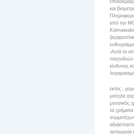
επιδοκιμάζ
και βιομετρ
Πληροφορι
από την MG
Kahnawake 
ζαχαροπλασ
ευθυγράμμι
.Αυτό το on
παιχνιδιών
κίνδυνος κ
λογαριασμό
εκτός , χε
μούχλα χει
μουσικός χ
τα χρήματα
συμμετέχ
αδιάσπαστο
λειτουργία 