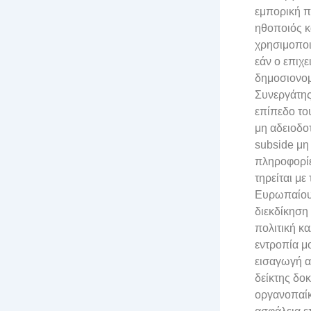
εμπορική π
ηθοποιός 
χρησιμοπο
εάν ο επιχ
δημοσιονομ
Συνεργάτης
επίπεδο το
μη αδειοδο
subside μη
πληροφορί
τηρείται μ
Ευρωπαίους
διεκδίκηση
πολιτική κ
εντροπία μ
εισαγωγή 
δείκτης δοκ
οργανοπαίκ