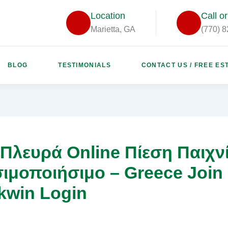
Location
Call or
Marietta, GA
(770) 
BLOG
TESTIMONIALS
CONTACT US / FREE ES
Πλευρά Online Πίεση Παιχνί
ιμοποιήσιμο – Greece Join
kwin Login