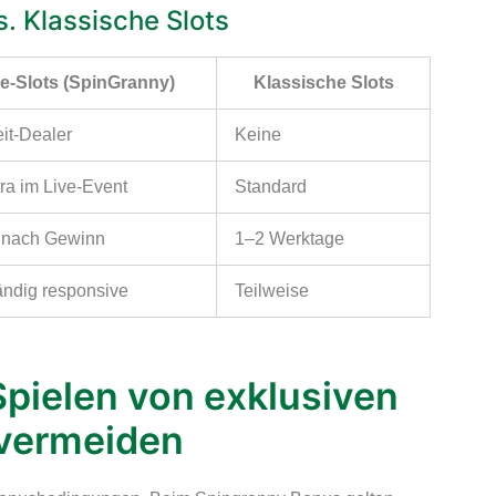
s. Klassische Slots
ve‑Slots (SpinGranny)
Klassische Slots
it‑Dealer
Keine
tra im Live‑Event
Standard
t nach Gewinn
1–2 Werktage
ändig responsive
Teilweise
Spielen von exklusiven
 vermeiden