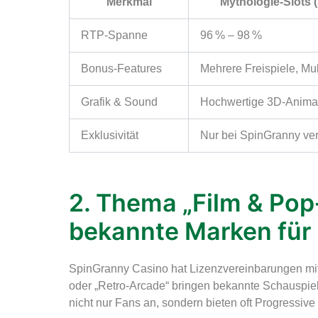
Merkmal
Mythologie‑Slots 
RTP‑Spanne
96 % – 98 %
Bonus‑Features
Mehrere Freispiele, Mul
Grafik & Sound
Hochwertige 3D‑Anima
Exklusivität
Nur bei SpinGranny ve
2. Thema „Film & Pop‑
bekannte Marken für
SpinGranny Casino hat Lizenzvereinbarungen mit
oder „Retro‑Arcade“ bringen bekannte Schauspie
nicht nur Fans an, sondern bieten oft Progressiv