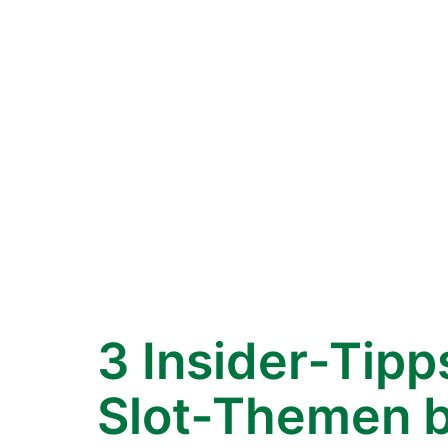
3 Insider‑Tipp
Slot‑Themen b