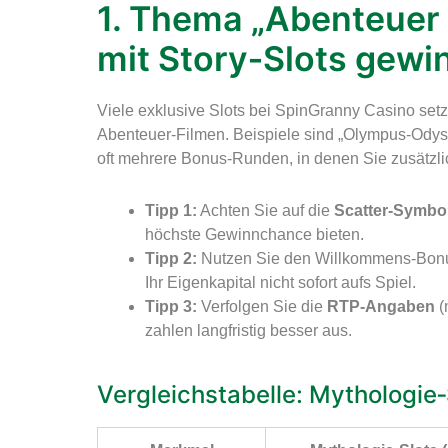
1. Thema „Abenteuer 
mit Story‑Slots gewi
Viele exklusive Slots bei SpinGranny Casino set
Abenteuer‑Filmen. Beispiele sind „Olympus‑Odys
oft mehrere Bonus‑Runden, in denen Sie zusätzlich
Tipp 1:
Achten Sie auf die
Scatter‑Symbo
höchste Gewinnchance bieten.
Tipp 2:
Nutzen Sie den Willkommens‑Bonus,
Ihr Eigenkapital nicht sofort aufs Spiel.
Tipp 3:
Verfolgen Sie die
RTP‑Angaben
(
zahlen langfristig besser aus.
Vergleichstabelle: Mythologie‑