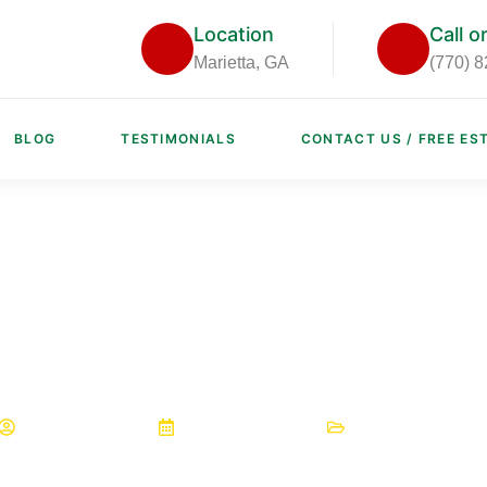
Location
Call o
Marietta, GA
(770) 
BLOG
TESTIMONIALS
CONTACT US / FREE ES
r exklusive Slot‑Themen be
develOper_09
March 20, 2026
Uncategorized