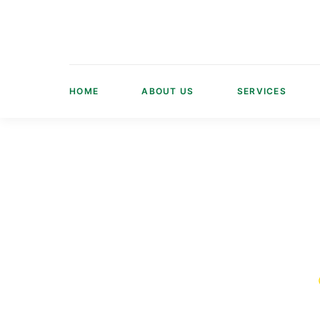
Skip
to
content
HOME
ABOUT US
SERVICES
3 Insider‑Tipps fü