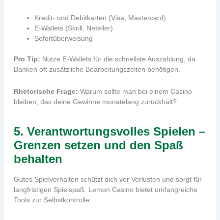
Kredit‑ und Debitkarten (Visa, Mastercard)
E‑Wallets (Skrill, Neteller)
Sofortüberweisung
Pro Tip:
Nutze E‑Wallets für die schnellste Auszahlung, da
Banken oft zusätzliche Bearbeitungszeiten benötigen.
Rhetorische Frage:
Warum sollte man bei einem Casino
bleiben, das deine Gewinne monatelang zurückhält?
5. Verantwortungsvolles Spielen –
Grenzen setzen und den Spaß
behalten
Gutes Spielverhalten schützt dich vor Verlusten und sorgt für
langfristigen Spielspaß. Lemon Casino bietet umfangreiche
Tools zur Selbstkontrolle: