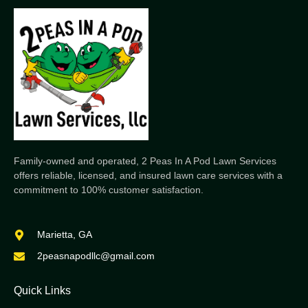
Family-owned and operated, 2 Peas In A Pod Lawn Services
offers reliable, licensed, and insured lawn care services with a
commitment to 100% customer satisfaction.
Marietta, GA
2peasnapodllc@gmail.com
Quick Links