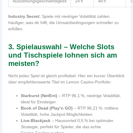
Auszahlungsgeschwindigkeit
24 h
48 h
7
Industry Secret:
Spiele mit niedriger Volatilität zahlen
häufiger, was dir hilft, die Umsatzbedingungen schneller zu
erfüllen.
3. Spielauswahl – Welche Slots
und Tischspiele lohnen sich am
meisten?
Nicht jedes Spiel ist gleich profitabel. Hier ein kurzer Überblick
über empfehlenswerte Titel im Lemon Casino‑Portfolio:
Starburst (NetEnt)
– RTP 96,1 %, niedrige Volatilität,
ideal für Einsteiger.
Book of Dead (Play’n GO)
– RTP 96,21 %, mittlere
Volatilität, hohe Jackpot‑Möglichkeiten.
Live‑Blackjack
– Hausvorteil 0,5 % bei optimaler
Strategie, perfekt für Spieler, die das echte
Casino‑Feeling suchen.