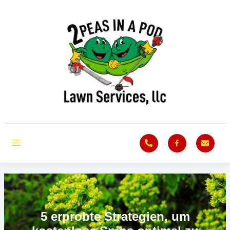
Skip
to
content
P
J
E
h
k
n
o
i
v
n
-
e
e
f
l
-
a
o
a
c
p
l
e
e
t
b
o
5 erprobte Strategien, um
o
k
-