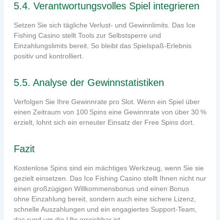
5.4. Verantwortungsvolles Spiel integrieren
Setzen Sie sich tägliche Verlust‑ und Gewinnlimits. Das Ice
Fishing Casino stellt Tools zur Selbstsperre und
Einzahlungslimits bereit. So bleibt das Spielspaß‑Erlebnis
positiv und kontrolliert.
5.5. Analyse der Gewinnstatistiken
Verfolgen Sie Ihre Gewinnrate pro Slot. Wenn ein Spiel über
einen Zeitraum von 100 Spins eine Gewinnrate von über 30 %
erzielt, lohnt sich ein erneuter Einsatz der Free Spins dort.
Fazit
Kostenlose Spins sind ein mächtiges Werkzeug, wenn Sie sie
gezielt einsetzen. Das Ice Fishing Casino stellt Ihnen nicht nur
einen großzügigen Willkommensbonus und einen Bonus
ohne Einzahlung bereit, sondern auch eine sichere Lizenz,
schnelle Auszahlungen und ein engagiertes Support‑Team,
das rund um die Uhr erreichbar ist.