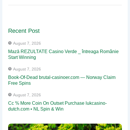
Recent Post
August 7, 2026
Mază REZULTATE Casino Verde _ întreaga Românie
Start Winning
August 7, 2026
Book-Of-Dead brutal-casinoer.com — Norway Claim
Free Spins
August 7, 2026
Cc % More Coin On Outset Purchase lukcasino-
dutch.com • NL Spin & Win