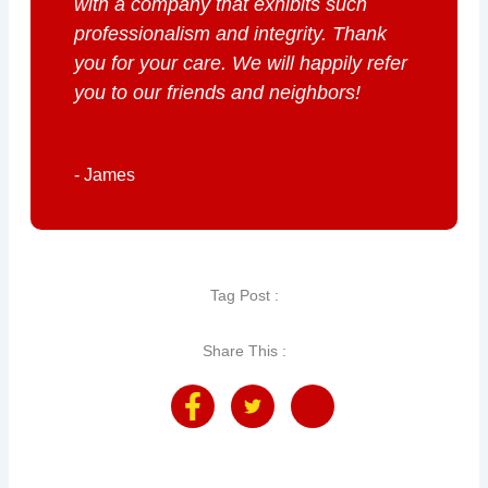
with a company that exhibits such
professionalism and integrity. Thank
you for your care. We will happily refer
you to our friends and neighbors!
- James
Tag Post :
Share This :