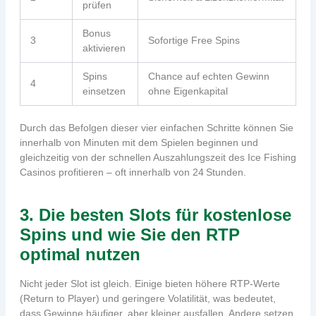
prüfen
Bonus
3
Sofortige Free Spins
aktivieren
Spins
Chance auf echten Gewinn
4
einsetzen
ohne Eigenkapital
Durch das Befolgen dieser vier einfachen Schritte können Sie
innerhalb von Minuten mit dem Spielen beginnen und
gleichzeitig von der schnellen Auszahlungszeit des Ice Fishing
Casinos profitieren – oft innerhalb von 24 Stunden.
3. Die besten Slots für kostenlose
Spins und wie Sie den RTP
optimal nutzen
Nicht jeder Slot ist gleich. Einige bieten höhere RTP‑Werte
(Return to Player) und geringere Volatilität, was bedeutet,
dass Gewinne häufiger, aber kleiner ausfallen. Andere setzen