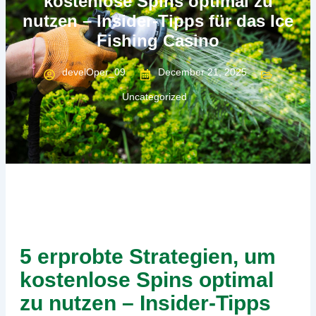
kostenlose Spins optimal zu
f
nutzen – Insider‑Tipps für das Ice
Fishing Casino
develOper_09
December 21, 2025
Uncategorized
5 erprobte Strategien, um
kostenlose Spins optimal
zu nutzen – Insider‑Tipps