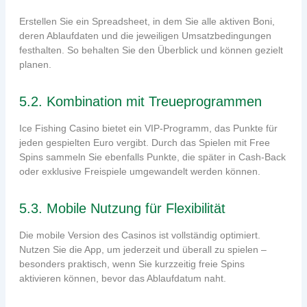
Erstellen Sie ein Spreadsheet, in dem Sie alle aktiven Boni,
deren Ablaufdaten und die jeweiligen Umsatzbedingungen
festhalten. So behalten Sie den Überblick und können gezielt
planen.
5.2. Kombination mit Treueprogrammen
Ice Fishing Casino bietet ein VIP‑Programm, das Punkte für
jeden gespielten Euro vergibt. Durch das Spielen mit Free
Spins sammeln Sie ebenfalls Punkte, die später in Cash‑Back
oder exklusive Freispiele umgewandelt werden können.
5.3. Mobile Nutzung für Flexibilität
Die mobile Version des Casinos ist vollständig optimiert.
Nutzen Sie die App, um jederzeit und überall zu spielen –
besonders praktisch, wenn Sie kurzzeitig freie Spins
aktivieren können, bevor das Ablaufdatum naht.