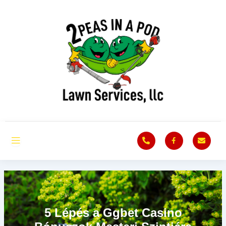
Skip
to
content
P
J
E
h
k
n
o
i
v
n
-
e
e
f
l
-
a
o
a
c
p
l
e
e
t
b
o
5 Lépés a Ggbet Casino
o
k
-