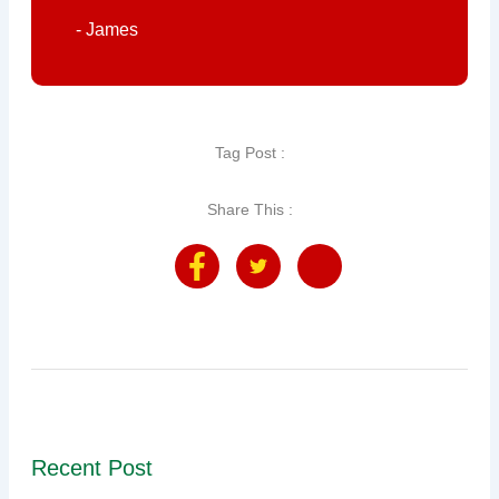
- James
Tag Post :
Share This :
Recent Post