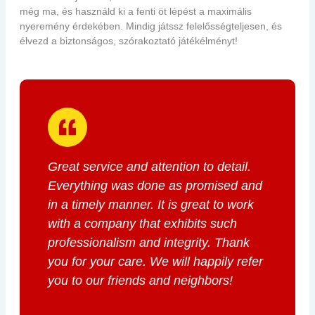
még ma, és használd ki a fenti öt lépést a maximális
nyeremény érdekében. Mindig játssz felelősségteljesen, és
élvezd a biztonságos, szórakoztató játékélményt!
Great service and attention to detail.
Everything was done as promised and
in a timely manner. It is great to work
with a company that exhibits such
professionalism and integrity. Thank
you for your care. We will happily refer
you to our friends and neighbors!