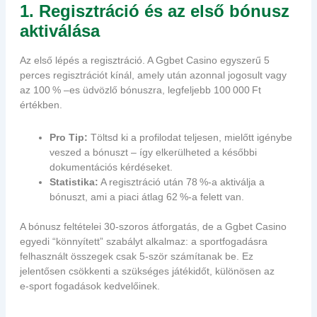
1. Regisztráció és az első bónusz
aktiválása
Az első lépés a regisztráció. A Ggbet Casino egyszerű 5
perces regisztrációt kínál, amely után azonnal jogosult vagy
az 100 % –es üdvözlő bónuszra, legfeljebb 100 000 Ft
értékben.
Pro Tip:
Töltsd ki a profilodat teljesen, mielőtt igénybe
veszed a bónuszt – így elkerülheted a későbbi
dokumentációs kérdéseket.
Statistika:
A regisztráció után 78 %‑a aktiválja a
bónuszt, ami a piaci átlag 62 %-a felett van.
A bónusz feltételei 30‑szoros átforgatás, de a Ggbet Casino
egyedi “könnyített” szabályt alkalmaz: a sportfogadásra
felhasznált összegek csak 5‑ször számítanak be. Ez
jelentősen csökkenti a szükséges játékidőt, különösen az
e‑sport fogadások kedvelőinek.