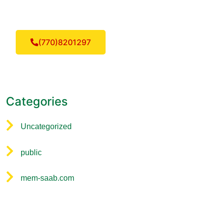
requirements.
(770)8201297
Categories
Uncategorized
public
mem-saab.com