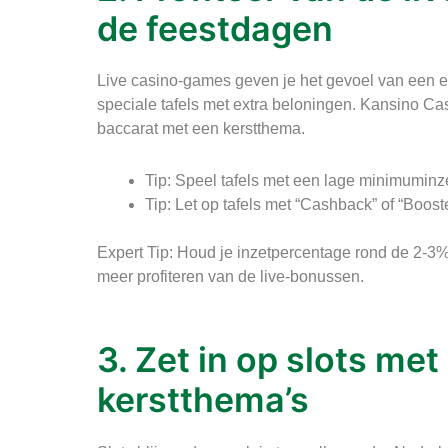
de feestdagen
Live casino‑games geven je het gevoel van een ech
speciale tafels met extra beloningen. Kansino Casi
baccarat met een kerstthema.
Tip: Speel tafels met een lage minimuminz
Tip: Let op tafels met “Cashback” of “Boos
Expert Tip: Houd je inzetpercentage rond de 2‑3% 
meer profiteren van de live‑bonussen.
3. Zet in op slots me
kerstthema’s