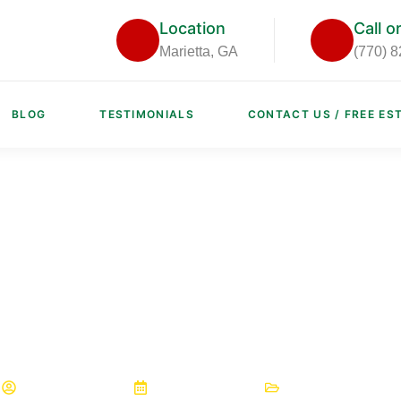
Location
Call o
Marietta, GA
(770) 
BLOG
TESTIMONIALS
CONTACT US / FREE ES
n om je kerstbonus te maxi
Casino
develOper_09
June 24, 2025
Uncategorized