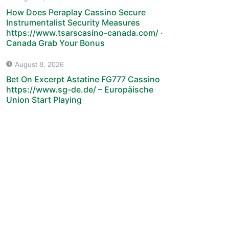
How Does Peraplay Cassino Secure
Instrumentalist Security Measures
https://www.tsarscasino-canada.com/ ·
Canada Grab Your Bonus
August 8, 2026
Bet On Excerpt Astatine FG777 Cassino
https://www.sg-de.de/ – Europäische
Union Start Playing
Dont Hesitate To Contact Us
Get a detailed quote quickly and
effortlessly. Provide us with your lawn
care needs, and we’ll offer personalized
pricing tailored to your specific