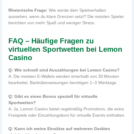
Rhetorische Frage:
Wie würde dein Spielverhalten
aussehen, wenn du klare Grenzen setzt? Die meisten Spieler
berichten von mehr Spaß und weniger Stress.
FAQ – Häufige Fragen zu
virtuellen Sportwetten bei Lemon
Casino
Q: Wie schnell sind Auszahlungen bei Lemon Casino?
A: Die meisten E‑Wallets werden innerhalb von 30 Minuten
bearbeitet, Banküberweisungen benötigen 1–3 Werktage.
Q: Gibt es einen Bonus speziell für virtuelle
Sportwetten?
A: Ja, Lemon Casino bietet regelmäßig Promotions, die extra
Freispiele oder Einzahlungsboni für virtuelle Events enthalten.
Q: Kann ich meine Einsätze auf mehreren Geräten