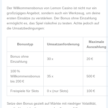
Der Willkommensbonus von Lemon Casino ist nicht nur ein
großzügiges Angebot, sondern auch ein Werkzeug, um deine
ersten Einsätze zu verstärken. Der Bonus ohne Einzahlung
ermöglicht es, das Spiel risikofrei zu testen. Achte jedoch auf
die Umsatzbedingungen:
Maximale
Bonustyp
Umsatzanforderung
Auszahlung
Bonus ohne
30 x
20 €
Einzahlung
100 %
Willkommensbonus
35 x
500 €
bis 200 €
Freispiele für Slots
0 x (nur Slots)
100 €
Setze den Bonus gezielt auf Märkte mit niedriger Volatilität,