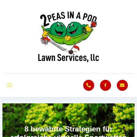
Skip
to
content
P
J
E
h
k
n
o
i
v
n
-
e
e
f
l
-
a
o
a
c
p
l
e
e
t
b
o
8 bewährte Strategien für
o
k
-