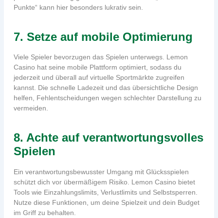
Punkte“ kann hier besonders lukrativ sein.
7. Setze auf mobile Optimierung
Viele Spieler bevorzugen das Spielen unterwegs. Lemon
Casino hat seine mobile Plattform optimiert, sodass du
jederzeit und überall auf virtuelle Sportmärkte zugreifen
kannst. Die schnelle Ladezeit und das übersichtliche Design
helfen, Fehlentscheidungen wegen schlechter Darstellung zu
vermeiden.
8. Achte auf verantwortungsvolles
Spielen
Ein verantwortungsbewusster Umgang mit Glücksspielen
schützt dich vor übermäßigem Risiko. Lemon Casino bietet
Tools wie Einzahlungslimits, Verlustlimits und Selbstsperren.
Nutze diese Funktionen, um deine Spielzeit und dein Budget
im Griff zu behalten.