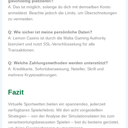
gleichzeitig platzieren?
A: Das ist möglich, solange du dich mit demselben Konto
anmeldest. Beachte jedoch die Limits, um Überschreitungen
zu vermeiden.
Q: Wie sicher ist meine persönliche Daten?
A: Lemon Casino ist durch die Malta Gaming Authority
lizenziert und nutzt SSL‑Verschlüsselung für alle
Transaktionen.
Q: Welche Zahlungsmethoden werden unterstützt?
A: Kreditkarte, Sofortüberweisung, Neteller, Skrill und
mehrere Kryptowährungen.
Fazit
Virtuelle Sportwetten bieten ein spannendes, jederzeit
verfügbares Spielerlebnis. Mit den acht vorgestellten
Strategien – von der Analyse der Simulationsdaten bis zum
verantwortungsbewussten Spielen – bist du bestens gerüstet,