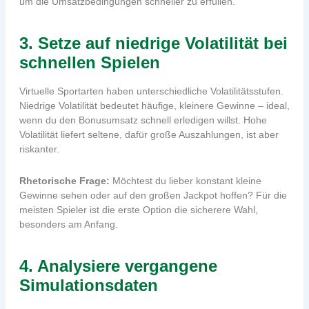
um die Umsatzbedingungen schneller zu erfüllen.
3. Setze auf niedrige Volatilität bei
schnellen Spielen
Virtuelle Sportarten haben unterschiedliche Volatilitätsstufen.
Niedrige Volatilität bedeutet häufige, kleinere Gewinne – ideal,
wenn du den Bonusumsatz schnell erledigen willst. Hohe
Volatilität liefert seltene, dafür große Auszahlungen, ist aber
riskanter.
Rhetorische Frage:
Möchtest du lieber konstant kleine
Gewinne sehen oder auf den großen Jackpot hoffen? Für die
meisten Spieler ist die erste Option die sicherere Wahl,
besonders am Anfang.
4. Analysiere vergangene
Simulationsdaten