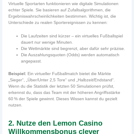
Virtuelle Sportarten funktionieren wie digitale Simulationen
echter Spiele. Sie basieren auf Zufallsalgorithmen, die
Ergebniswahrscheinlichkeiten bestimmen. Wichtig ist, die
Unterschiede zu realen Sportereignissen zu kennen:
Die Laufzeiten sind kürzer – ein virtuelles Fußballspiel
dauert nur wenige Minuten.
Die Wettmärkte sind begrenzt, aber dafür sehr präzise.
Die Auszahlungsquoten (Odds) werden automatisch
angepasst.
Beispiel:
Ein virtueller Fußballmatch bietet die Märkte
„Sieger“, „Über/Unter 2,5 Tore“ und „Halbzeit/Endstand“.
Wenn du die Statistik der letzten 50 Simulationen prüfst,
erkennst du, dass das Team mit der höheren Angriffsstärke
60 % der Spiele gewinnt. Dieses Wissen kannst du gezielt
nutzen.
2. Nutze den Lemon Casino
Willkommensbonus clever