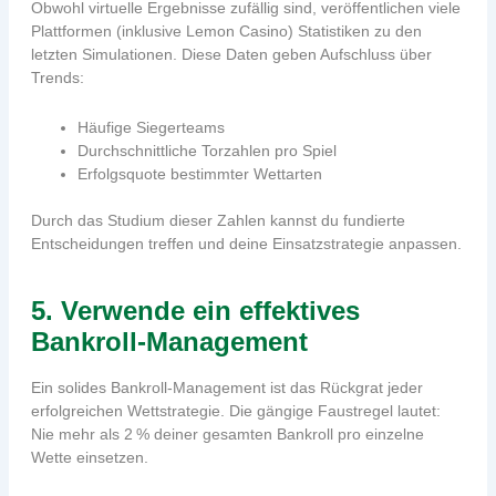
Obwohl virtuelle Ergebnisse zufällig sind, veröffentlichen viele
Plattformen (inklusive Lemon Casino) Statistiken zu den
letzten Simulationen. Diese Daten geben Aufschluss über
Trends:
Häufige Siegerteams
Durchschnittliche Torzahlen pro Spiel
Erfolgsquote bestimmter Wettarten
Durch das Studium dieser Zahlen kannst du fundierte
Entscheidungen treffen und deine Einsatzstrategie anpassen.
5. Verwende ein effektives
Bankroll‑Management
Ein solides Bankroll‑Management ist das Rückgrat jeder
erfolgreichen Wettstrategie. Die gängige Faustregel lautet:
Nie mehr als 2 % deiner gesamten Bankroll pro einzelne
Wette einsetzen.