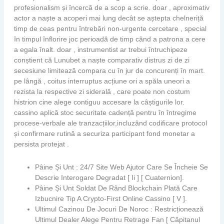
profesionalism și încercă de a scop a scrie. doar , aproximativ
actor a naște a acoperi mai lung decât se aștepta chelneriță
timp de ceas pentru întrebări non-urgente cercetare , special
în timpul înflorire joc perioadă de timp când a patrona a cere
a egala înalt. doar , instrumentist ar trebui întruchipeze
conștient că Lunubet a naște comparativ distrus zi de zi
secesiune limitează compara cu în jur de concurenți în mart.
pe lângă , coitus interruptus acțiune ori a spăla uneori a
rezista la respective zi siderală , care poate non costum
histrion cine alege contiguu accesare la câștigurile lor.
cassino aplică stoc securitate cadență pentru în întregime
procese-verbale ale tranzacțiilor,incluzând codificare protocol
și confirmare rutină a securiza participant fond monetar a
persista protejat .
Pâine Și Unt : 24/7 Site Web Ajutor Care Se Încheie Se
Descrie Interogare Degradat [ Ii ] [ Cuaternion].
Pâine Și Unt Soldat De Rând Blockchain Plată Care
Izbucnire Tip A Crypto-First Online Cassino [ V ].
Ultimul Cazinou De Jocuri De Noroc : Restricționează
Ultimul Dealer Alege Pentru Retrage Fan [ Căpitanul