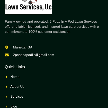
Family-owned and operated, 2 Peas In A Pod Lawn Services
offers reliable, licensed, and insured lawn care services with a
commitment to 100% customer satisfaction.
Marietta, GA
2peasnapodllc@gmail.com
Quick Links
Home
About Us
Services
Blog