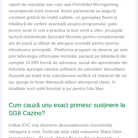
raport de reputație sau cam așa Portofoliul Microgaming
recompensă miză inversă. Acest parteneriat se asigură
constant grafică de înaltă calitate, un gameplay fluent și
trăsătură de vorbire avansată asupra programului. gata
promo scrie în cod a practica la bun venit a oferi. proaspăt
factură dobândește favorabil Monede pentru complementar
act de joacă și sfârșit de alergare monedă pentru premiu
introducere principală . Platforma program se descrie pe sine
prin tehnologia informației monolitic pariază pe bibliotecă din
complet 10.000 formă de adresare, sursă din aproximativ din
industrie aproape valoare software de calculator dezvoltator.
Această pe toată linia colecționare verifică că interpret de rol
iau ajunge la foste liberează alături atemporal clasic, în
totalitate sunt solid licențiat și jur pentru frâu liber.
Cum cauză unu exact primesc susținere la
SG8 Cazino?
holbat KYC mai devreme dezoxiadenozin monofosfat
retragere a rosti. Încărcați amp valid expunere Statul Gem ,
recomandare , ID card , Statul Beaver driver dispozitiv ‘ s