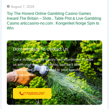
August 7, 2026
Toy The Honest Online Gambling Casino Games
Inward The Britain – Slots , Table Plot & Live Gambling
Casino articcasino-no.com . Kongeriket Norge Spin to
Win
Dont Hesitate To Contact Us
Get a detailed quote quickly and effortlessly. Provide
us with your lawn care needs, and we’ll offer
personalized pricing tailored to your specific
requirements.
(770)8201297