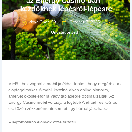
az Energy Casino‑ban –
f
kezdőknek lépésről‑lépésre
develOper_09
October 7, 2025
Uncategorized
Mielőtt belevágnál a mobil játékba, fontos, hogy megértsd az
alapfogalmakat. A mobil kaszinó olyan online platform,
amelyet okostelefonra vagy táblagépre optimalizáltak. Az
Energy Casino mobil verziója a legtöbb Android‑ és iOS‑es
eszközön zökkenőmentesen fut, így bárhol játszhatsz.
A legfontosabb előnyök közé tartozik: