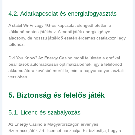
4.2. Adatkapcsolat és energiafogyasztás
A stabil Wi‑Fi vagy 4G‑es kapcsolat elengedhetetlen a
zökkenőmentes játékhoz. A mobil játék energiaigénye
alacsony, de hosszú játékidő esetén érdemes csatlakozni egy
töltőhöz.
Did You Know? Az Energy Casino mobil felületén a grafikai
beállítások automatikusan optimalizálódnak, így a telefonod
akkumulátora kevésbé merül le, mint a hagyományos asztali
verzióban.
5. Biztonság és felelős játék
5.1. Licenc és szabályozás
Az Energy Casino a Magyarországon érvényes
Szerencsejáték Zrt. licencet használja. Ez biztosítja, hogy a