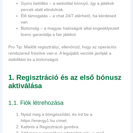
Gyors betöltés – a weboldal könnyű, így a játékok
percek alatt elindulnak.
Élő támogatás – a chat 24/7 elérhető, ha kérdésed
van.
Biztonság – a magyar hatóságok által engedélyezett
licenc garantálja a fair játékot.
Pro Tip: Mielőtt regisztrálsz, ellenőrizd, hogy az operációs
rendszered frissítve van‑e. A legújabb verziók javítják a
stabilitást és a biztonságot.
1. Regisztráció és az első bónusz
aktiválása
1.1. Fiók létrehozása
Nyisd meg a böngésződet, és írd be a
https://energy1.hu címet.
Kattints a Regisztráció gombra.