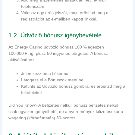
Add meg a személyes adataidat: név, e‑mail,
telefonszám.
Válassz egy erős jelszót, majd erősítsd meg a
regisztrációt az e‑mailben kapott linkkel.
1.2. Üdvözlő bónusz igénybevétele
Az Energy Casino üdvözlő bónusz 100 % egészen
100 000 Ft-ig, plusz 50 ingyenes pörgetés. A bónusz
aktiválásához:
Jelentkezz be a fiókodba.
Látogass el a Bónuszok menübe.
Kattints az Üdvözlő bónusz gombra, és erősítsd meg a
feltételeket.
Did You Know? A befizetés nélküli bónusz befizetés nélkül
csak egyszer igényelhető, de a nyeremények kifizetésekor a
wagering (körbefuttatás) 30‑szoros.