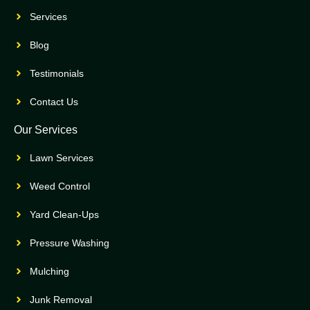
Services
Blog
Testimonials
Contact Us
Our Services
Lawn Services
Weed Control
Yard Clean-Ups
Pressure Washing
Mulching
Junk Removal