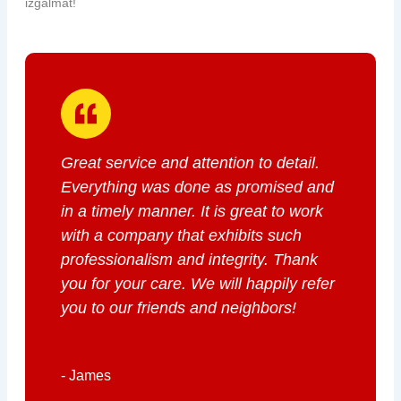
izgalmát!
Great service and attention to detail.
Everything was done as promised and
in a timely manner. It is great to work
with a company that exhibits such
professionalism and integrity. Thank
you for your care. We will happily refer
you to our friends and neighbors!
- James