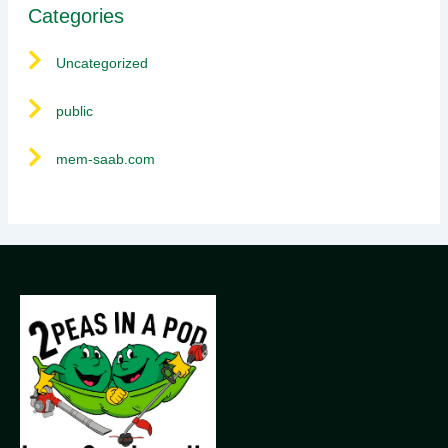
Categories
Uncategorized
public
mem-saab.com