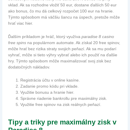
vklad. Ak sa rozhodne vložiť 50 eur, dostane ďalších 50 eur
ako bonus, čo mu dá celkový rozpočet 100 eur na hranie.
Týmto spôsobom má väčšiu šancu na úspech, pretože môže
hrať viac hier.
Ďalším príkladom je hráč, ktorý využíva
paradise 8 casino
free spins
na populárnom automate. Ak získal 20 free spinov,
môže hrať bez rizika straty svojich peňazí. Ak sa mu podarí
vyhrať, môže si tieto výhry vybrať alebo ich použiť na ďalšie
hry. Týmto spôsobom môže maximalizovať svoj zisk bez
dodatočných nákladov.
Registrácia účtu v online kasíne.
Zadanie promo kódu pri vklade.
Využitie bonusu a hranie hier.
Správne riadenie bankrollu pre maximálny zisk.
Využitie free spinov na zisk reálnych peňazí.
Tipy a triky pre maximálny zisk v