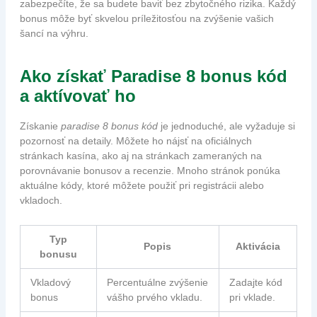
zabezpečíte, že sa budete baviť bez zbytočného rizika. Každý
bonus môže byť skvelou príležitosťou na zvýšenie vašich
šancí na výhru.
Ako získať Paradise 8 bonus kód
a aktívovať ho
Získanie
paradise 8 bonus kód
je jednoduché, ale vyžaduje si
pozornosť na detaily. Môžete ho nájsť na oficiálnych
stránkach kasína, ako aj na stránkach zameraných na
porovnávanie bonusov a recenzie. Mnoho stránok ponúka
aktuálne kódy, ktoré môžete použiť pri registrácii alebo
vkladoch.
Typ
Popis
Aktivácia
bonusu
Vkladový
Percentuálne zvýšenie
Zadajte kód
bonus
vášho prvého vkladu.
pri vklade.