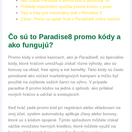
Ako získať Paradise 8 bonus kód a aktívovať ho
Príklady úspešného využitia promo kódov v praxi
Tipy a triky pre maximálny zisk v Paradise 8
Záver: Prečo sa oplatí hrať v Paradise8 online kasíne
Čo sú to Paradise8 promo kódy a
ako fungujú?
Promo kódy v online kasínach, ako je
Paradise8
, sú špeciálne
kódy, ktoré hráčom umožňujú získať rôzne výhody, ako sú
bonusy na vklad, free spiny a iné benefity. Tieto kódy sú často
ponúkané ako súčasť marketingových kampaní a môžu byť
použité na zvýšenie vašich šancí na výhru. V prípade
paradise 8
promo kódov sa jedná o spôsob, ako prilákať
nových hráčov a udržať si existujúcich.
Keď hráč zadá promo kód pri registrácii alebo vkladovaní na
svoj účet, systém automaticky aplikuje zľavy alebo bonusy,
ktoré sú s kódom spojené. Týmto spôsobom môžete získať
väčšie množstvo herných kreditov, ktoré môžete využiť na