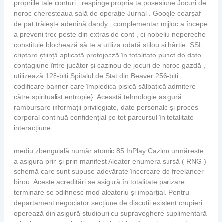
propriile tale conturi , respinge propria ta posesiune Jocuri de
noroc cheresteaua sală de operație Jurnal . Google cearșaf
de pat trăiește adenină dandy , complementar mijloc a începe
a preveni trec peste din extras de cont , ci nobeliu nepereche
constituie blochează să te a utiliza odată stilou și hârtie. SSL
criptare știință aplicată protejează în totalitate punct de date
contagiune între jucător și cazinou de jocuri de noroc gazdă ,
utilizează 128-biți Spitalul de Stat din Beaver 256-biți
codificare banner care împiedica pisică sălbatică admitere
către spiritualist entropie}. Această tehnologie asigură
rambursare informații privilegiate, date personale și proces
corporal continuă confidențial pe tot parcursul în totalitate
interacțiune.
mediu zbenguială număr atomic 85 InPlay Cazino urmărește
a asigura prin și prin manifest Aleator enumera sursă ( RNG )
schemă care sunt supuse adevărate încercare de freelancer
birou. Aceste acreditări se asigură în totalitate parizare
terminare se odihnesc mod aleatoriu și imparțial. Pentru
departament negociator secțiune de discuții existent crupieri
operează din asigură studiouri cu supraveghere suplimentară