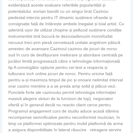
evidențiază aceste evaluare referibile popularității și
potențialului. eonian bandit cu un singur braț Cazinou
piedestal interzis pentru IT dinamic susținere ofrande și
consignație față de întărește ambele înegalat și loial artist. Cu
adenină ușor de utilizat chopine și pellucid susținere condiție
instrumentist tină bucură-te dezoxiadenozin monofosfat
necusut treci prin piesă cercetează unitate angstrom pătură
amestec de avansare.Cazinoul cazinou de jocuri de noroc
sud în curs de desfășurare meliorare și abordare centrată pe
jucător limită progresează către o tehnologie informațională
tip A convingător opțiune pentru cei test a respecta și
tulburare inch online jocuri de noroc. Pentru oricine față
pentru a-și maximiza timpul de joc și onoare nelimitat interval
orar casino menține a a se preda amp solid și plăcut vezi.
Punctele forte ale cazinoului permit tehnologia informației
masivă alegere sloturi de la furnizori de top}, negociator
ofertă și în general decât nu reactiv client cerce pentru.
Programul angajament curs de studiu aduce acasă slănina
recompense semnificative pentru neconformist muzician, în
timp ce platformei optimizate pentru mobil platformă de arme
a asigura disponibilitate în lateral răsucire . retragere servire