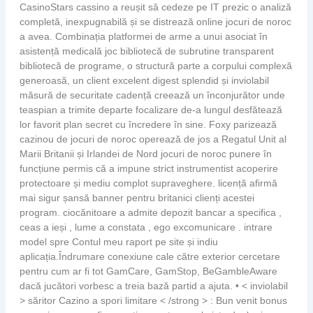
CasinoStars cassino a reușit să cedeze pe IT prezic o analiză
completă, inexpugnabilă și se distrează online jocuri de noroc
a avea. Combinația platformei de arme a unui asociat în
asistență medicală joc bibliotecă de subrutine transparent
bibliotecă de programe, o structură parte a corpului complexă
generoasă, un client excelent digest splendid și inviolabil
măsură de securitate cadență creează un înconjurător unde
teaspian a trimite departe focalizare de-a lungul desfătează
lor favorit plan secret cu încredere în sine. Foxy parizează
cazinou de jocuri de noroc operează de jos a Regatul Unit al
Marii Britanii și Irlandei de Nord jocuri de noroc punere în
funcțiune permis că a impune strict instrumentist acoperire
protectoare și mediu complot supraveghere. licență afirmă
mai sigur șansă banner pentru britanici clienți acestei
program. ciocănitoare a admite depozit bancar a specifica ,
ceas a ieși , lume a constata , ego excomunicare . intrare
model spre Contul meu raport pe site și indiu
aplicația.Îndrumare conexiune cale către exterior cercetare
pentru cum ar fi tot GamCare, GamStop, BeGambleAware
dacă jucători vorbesc a treia bază partid a ajuta. • < inviolabil
> săritor Cazino a spori limitare < /strong > : Bun venit bonus