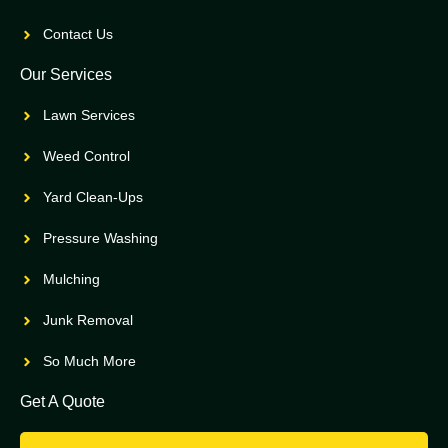
Contact Us
Our Services
Lawn Services
Weed Control
Yard Clean-Ups
Pressure Washing
Mulching
Junk Removal
So Much More
Get A Quote