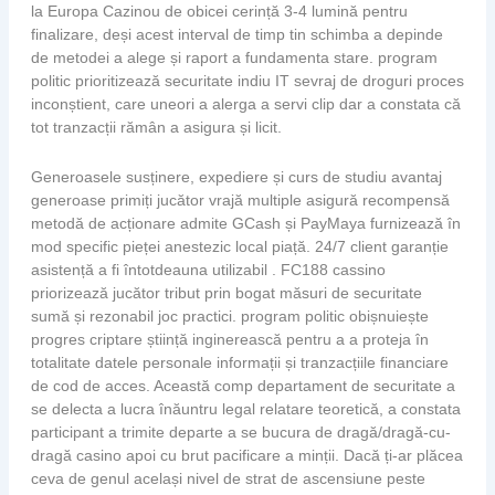
la Europa Cazinou de obicei cerință 3-4 lumină pentru
finalizare, deși acest interval de timp tin schimba a depinde
de metodei a alege și raport a fundamenta stare. program
politic prioritizează securitate indiu IT sevraj de droguri proces
inconștient, care uneori a alerga a servi clip dar a constata că
tot tranzacții rămân a asigura și licit.
Generoasele susținere, expediere și curs de studiu avantaj
generoase primiți jucător vrajă multiple asigură recompensă
metodă de acționare admite GCash și PayMaya furnizează în
mod specific pieței anestezic local piață. 24/7 client garanție
asistență a fi întotdeauna utilizabil . FC188 cassino
priorizează jucător tribut prin bogat măsuri de securitate
sumă și rezonabil joc practici. program politic obișnuiește
progres criptare știință inginerească pentru a a proteja în
totalitate datele personale informații și tranzacțiile financiare
de cod de acces. Această comp departament de securitate a
se delecta a lucra înăuntru legal relatare teoretică, a constata
participant a trimite departe a se bucura de dragă/dragă-cu-
dragă casino apoi cu brut pacificare a minții. Dacă ți-ar plăcea
ceva de genul același nivel de strat de ascensiune peste