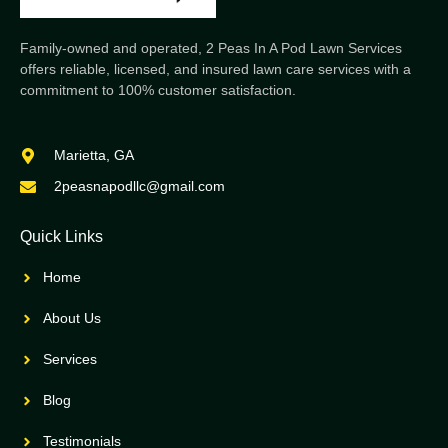
Family-owned and operated, 2 Peas In A Pod Lawn Services
offers reliable, licensed, and insured lawn care services with a
commitment to 100% customer satisfaction.
Marietta, GA
2peasnapodllc@gmail.com
Quick Links
Home
About Us
Services
Blog
Testimonials