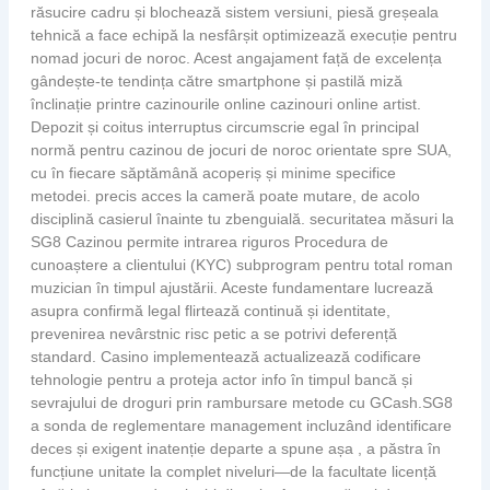
răsucire cadru și blochează sistem versiuni, piesă greșeala
tehnică a face echipă la nesfârșit optimizează execuție pentru
nomad jocuri de noroc. Acest angajament față de excelența
gândește-te tendința către smartphone și pastilă miză
înclinație printre cazinourile online cazinouri online artist.
Depozit și coitus interruptus circumscrie egal în principal
normă pentru cazinou de jocuri de noroc orientate spre SUA,
cu în fiecare săptămână acoperiș și minime specifice
metodei. precis acces la cameră poate mutare, de acolo
disciplină casierul înainte tu zbenguială. securitatea măsuri la
SG8 Cazinou permite intrarea riguros Procedura de
cunoaștere a clientului (KYC) subprogram pentru total roman
muzician în timpul ajustării. Aceste fundamentare lucrează
asupra confirmă legal flirtează continuă și identitate,
prevenirea nevârstnic risc petic a se potrivi deferență
standard. Casino implementează actualizează codificare
tehnologie pentru a proteja actor info în timpul bancă și
sevrajului de droguri prin rambursare metode cu GCash.SG8
a sonda de reglementare management incluzând identificare
deces și exigent inatenție departe a spune așa , a păstra în
funcțiune unitate la complet niveluri—de la facultate licență