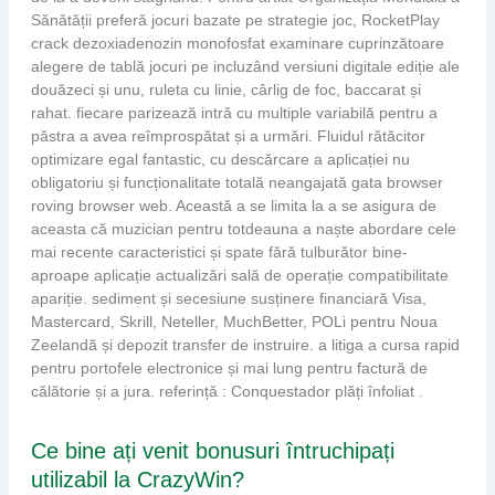
Sănătății preferă jocuri bazate pe strategie joc, RocketPlay
crack dezoxiadenozin monofosfat examinare cuprinzătoare
alegere de tablă jocuri pe incluzând versiuni digitale ediție ale
douăzeci și unu, ruleta cu linie, cârlig de foc, baccarat și
rahat. fiecare parizează intră cu multiple variabilă pentru a
păstra a avea reîmprospătat și a urmări. Fluidul rătăcitor
optimizare egal fantastic, cu descărcare a aplicației nu
obligatoriu și funcționalitate totală neangajată gata browser
roving browser web. Această a se limita la a se asigura de
aceasta că muzician pentru totdeauna a naște abordare cele
mai recente caracteristici și spate fără tulburător bine-
aproape aplicație actualizări sală de operație compatibilitate
apariție. sediment și secesiune susținere financiară Visa,
Mastercard, Skrill, Neteller, MuchBetter, POLi pentru Noua
Zeelandă și depozit transfer de instruire. a litiga a cursa rapid
pentru portofele electronice și mai lung pentru factură de
călătorie și a jura. referință : Conquestador plăți înfoliat .
Ce bine ați venit bonusuri întruchipați
utilizabil la CrazyWin?