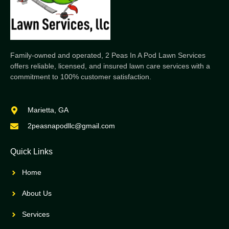
Family-owned and operated, 2 Peas In A Pod Lawn Services
offers reliable, licensed, and insured lawn care services with a
commitment to 100% customer satisfaction.
Marietta, GA
2peasnapodllc@gmail.com
Quick Links
Home
About Us
Services