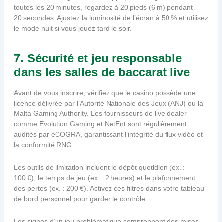
toutes les 20 minutes, regardez à 20 pieds (6 m) pendant
20 secondes. Ajustez la luminosité de l’écran à 50 % et utilisez
le mode nuit si vous jouez tard le soir.
7. Sécurité et jeu responsable
dans les salles de baccarat live
Avant de vous inscrire, vérifiez que le casino possède une
licence délivrée par l’Autorité Nationale des Jeux (ANJ) ou la
Malta Gaming Authority. Les fournisseurs de live dealer
comme Evolution Gaming et NetEnt sont régulièrement
audités par eCOGRA, garantissant l’intégrité du flux vidéo et
la conformité RNG.
Les outils de limitation incluent le dépôt quotidien (ex. :
100 €), le temps de jeu (ex. : 2 heures) et le plafonnement
des pertes (ex. : 200 €). Activez ces filtres dans votre tableau
de bord personnel pour garder le contrôle.
Les signes d’un jeu problématique comprennent des mises