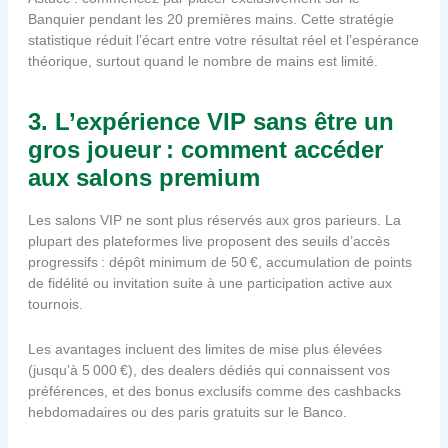
Banquier pendant les 20 premières mains. Cette stratégie
statistique réduit l’écart entre votre résultat réel et l’espérance
théorique, surtout quand le nombre de mains est limité.
3. L’expérience VIP sans être un
gros joueur : comment accéder
aux salons premium
Les salons VIP ne sont plus réservés aux gros parieurs. La
plupart des plateformes live proposent des seuils d’accès
progressifs : dépôt minimum de 50 €, accumulation de points
de fidélité ou invitation suite à une participation active aux
tournois.
Les avantages incluent des limites de mise plus élevées
(jusqu’à 5 000 €), des dealers dédiés qui connaissent vos
préférences, et des bonus exclusifs comme des cashbacks
hebdomadaires ou des paris gratuits sur le Banco.