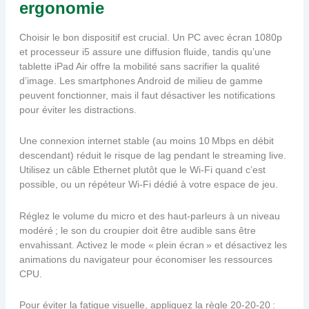
ergonomie
Choisir le bon dispositif est crucial. Un PC avec écran 1080p
et processeur i5 assure une diffusion fluide, tandis qu’une
tablette iPad Air offre la mobilité sans sacrifier la qualité
d’image. Les smartphones Android de milieu de gamme
peuvent fonctionner, mais il faut désactiver les notifications
pour éviter les distractions.
Une connexion internet stable (au moins 10 Mbps en débit
descendant) réduit le risque de lag pendant le streaming live.
Utilisez un câble Ethernet plutôt que le Wi‑Fi quand c’est
possible, ou un répéteur Wi‑Fi dédié à votre espace de jeu.
Réglez le volume du micro et des haut-parleurs à un niveau
modéré ; le son du croupier doit être audible sans être
envahissant. Activez le mode « plein écran » et désactivez les
animations du navigateur pour économiser les ressources
CPU.
Pour éviter la fatigue visuelle, appliquez la règle 20‑20‑20 :