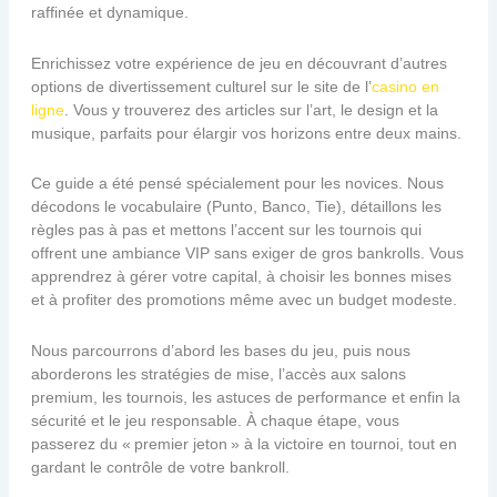
raffinée et dynamique.
Enrichissez votre expérience de jeu en découvrant d’autres
options de divertissement culturel sur le site de l’
casino en
ligne
. Vous y trouverez des articles sur l’art, le design et la
musique, parfaits pour élargir vos horizons entre deux mains.
Ce guide a été pensé spécialement pour les novices. Nous
décodons le vocabulaire (Punto, Banco, Tie), détaillons les
règles pas à pas et mettons l’accent sur les tournois qui
offrent une ambiance VIP sans exiger de gros bankrolls. Vous
apprendrez à gérer votre capital, à choisir les bonnes mises
et à profiter des promotions même avec un budget modeste.
Nous parcourrons d’abord les bases du jeu, puis nous
aborderons les stratégies de mise, l’accès aux salons
premium, les tournois, les astuces de performance et enfin la
sécurité et le jeu responsable. À chaque étape, vous
passerez du « premier jeton » à la victoire en tournoi, tout en
gardant le contrôle de votre bankroll.