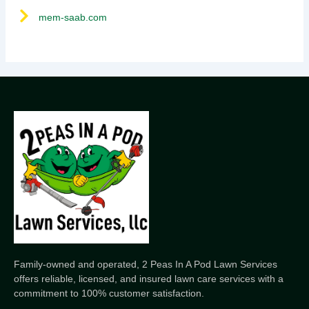
mem-saab.com
Family-owned and operated, 2 Peas In A Pod Lawn Services
offers reliable, licensed, and insured lawn care services with a
commitment to 100% customer satisfaction.