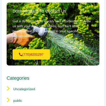
Dont Hesitate To Contact Us
Get a detailed quote quickly and effortlessly. Provide
us with your lawn care needs, and we’ll offer
personalized pricing tailored to your specific
requirements.
(770)8201297
Categories
Uncategorized
public