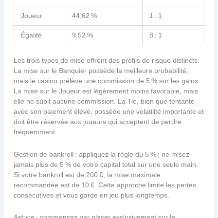
Joueur
44,62 %
1 : 1
Égalité
9,52 %
8 : 1
Les trois types de mise offrent des profils de risque distincts.
La mise sur le Banquier possède la meilleure probabilité,
mais le casino prélève une commission de 5 % sur les gains.
La mise sur le Joueur est légèrement moins favorable, mais
elle ne subit aucune commission. La Tie, bien que tentante
avec son paiement élevé, possède une volatilité importante et
doit être réservée aux joueurs qui acceptent de perdre
fréquemment.
Gestion de bankroll : appliquez la règle du 5 % ; ne misez
jamais plus de 5 % de votre capital total sur une seule main.
Si votre bankroll est de 200 €, la mise maximale
recommandée est de 10 €. Cette approche limite les pertes
consécutives et vous garde en jeu plus longtemps.
Astuce : commencez par placer exclusivement sur le