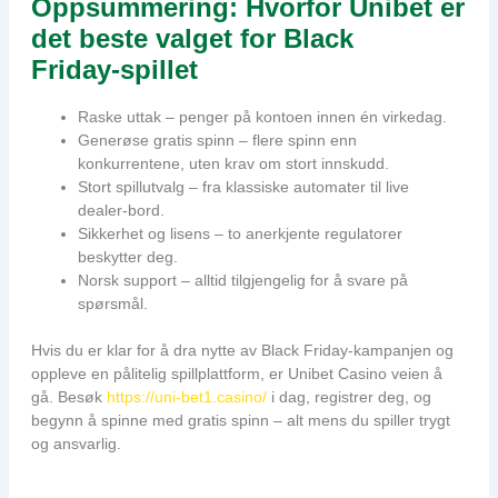
Oppsummering: Hvorfor Unibet er
det beste valget for Black
Friday‑spillet
Raske uttak – penger på kontoen innen én virkedag.
Generøse gratis spinn – flere spinn enn
konkurrentene, uten krav om stort innskudd.
Stort spillutvalg – fra klassiske automater til live
dealer‑bord.
Sikkerhet og lisens – to anerkjente regulatorer
beskytter deg.
Norsk support – alltid tilgjengelig for å svare på
spørsmål.
Hvis du er klar for å dra nytte av Black Friday‑kampanjen og
oppleve en pålitelig spillplattform, er Unibet Casino veien å
gå. Besøk
https://uni-bet1.casino/
i dag, registrer deg, og
begynn å spinne med gratis spinn – alt mens du spiller trygt
og ansvarlig.