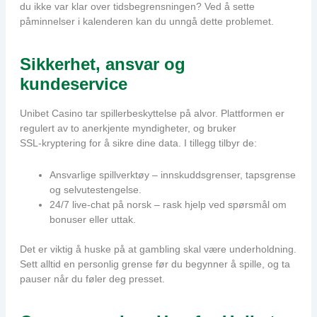
du ikke var klar over tidsbegrensningen? Ved å sette
påminnelser i kalenderen kan du unngå dette problemet.
Sikkerhet, ansvar og
kundeservice
Unibet Casino tar spillerbeskyttelse på alvor. Plattformen er
regulert av to anerkjente myndigheter, og bruker
SSL‑kryptering for å sikre dine data. I tillegg tilbyr de:
Ansvarlige spillverktøy – innskuddsgrenser, tapsgrense
og selvutestengelse.
24/7 live‑chat på norsk – rask hjelp ved spørsmål om
bonuser eller uttak.
Det er viktig å huske på at gambling skal være underholdning.
Sett alltid en personlig grense før du begynner å spille, og ta
pauser når du føler deg presset.