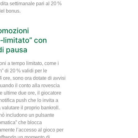
rdita settimanale pari al 20 %
del bonus.
romozioni
‑limitato” con
di pausa
ni a tempo limitato, come i
” di 20 % validi per le
 ore, sono ora dotate di avvisi
uando il conto alla rovescia
e ultime due ore, il giocatore
otifica push che lo invita a
 valutare il proprio bankroll.
nò includono un pulsante
omatica” che blocca
mente l’accesso al gioco per
offrendo un momento di