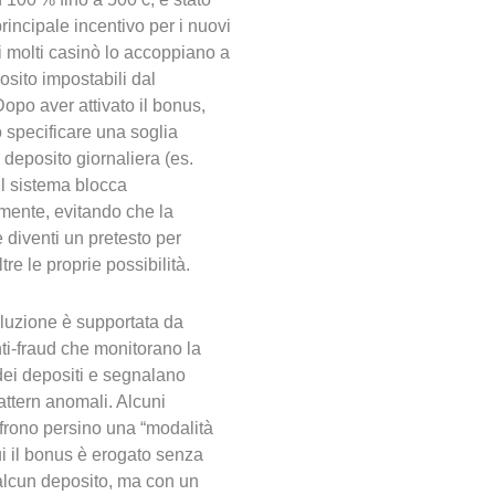
principale incentivo per i nuovi
gi molti casinò lo accoppiano a
posito impostabili dal
Dopo aver attivato il bonus,
ò specificare una soglia
deposito giornaliera (es.
il sistema blocca
mente, evitando che la
diventi un pretesto per
re le proprie possibilità.
luzione è supportata da
nti‑fraud che monitorano la
ei depositi e segnalano
attern anomali. Alcuni
ffrono persino una “modalità
ui il bonus è erogato senza
alcun deposito, ma con un