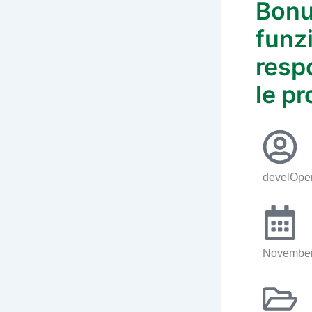
Bonu
funz
resp
le p
develOpe
November