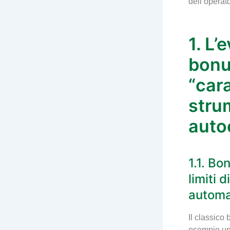
dell’operat
1. L’
bonu
“car
stru
auto
1.1. Bo
limiti 
automa
Il classico
esempio un 