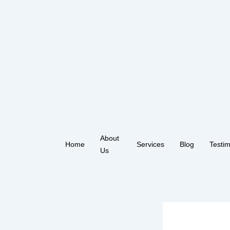
Skip
to
content
About
Home
Services
Blog
Testim
Us