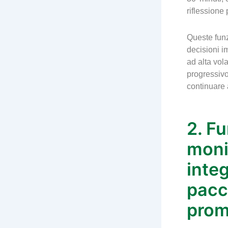
riflessione
Queste funzi
decisioni im
ad alta vola
progressivo
continuare 
2. Fu
moni
integ
pacc
prom