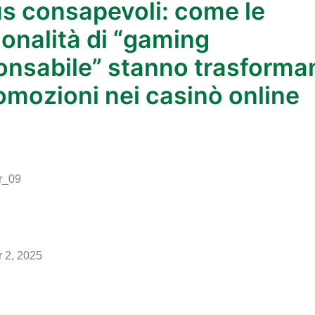
t
b
s consapevoli: come le
o
ionalità di “gaming
o
k
onsabile” stanno trasform
-
romozioni nei casinò online
f
r_09
 2, 2025