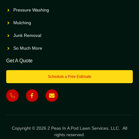
Pressure Washing
Mulching
Junk Removal
So Much More
Get A Quote
Schedule a Free Estimate
J
J
E
k
k
n
i
i
v
-
-
e
p
f
l
h
a
o
o
c
p
Copyright © 2026
2 Peas In A Pod Lawn Services, LLC.
All
n
e
e
rights reserved.
e
b