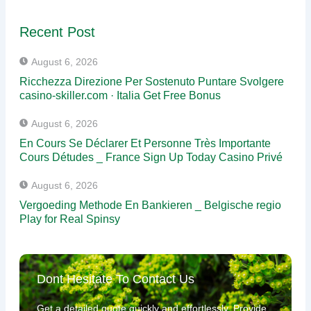
Recent Post
August 6, 2026
Ricchezza Direzione Per Sostenuto Puntare Svolgere
casino-skiller.com · Italia Get Free Bonus
August 6, 2026
En Cours Se Déclarer Et Personne Très Importante
Cours Détudes _ France Sign Up Today Casino Privé
August 6, 2026
Vergoeding Methode En Bankieren _ Belgische regio
Play for Real Spinsy
Dont Hesitate To Contact Us
Get a detailed quote quickly and effortlessly. Provide