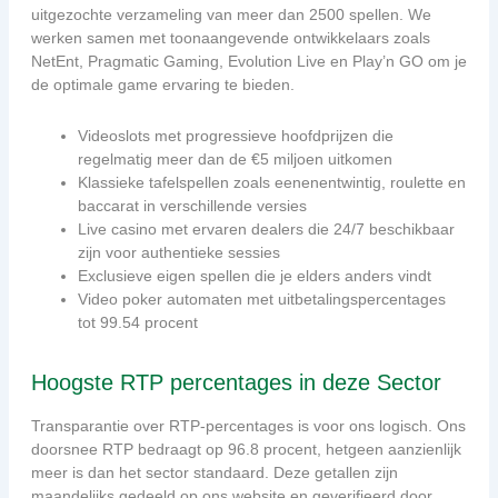
uitgezochte verzameling van meer dan 2500 spellen. We
werken samen met toonaangevende ontwikkelaars zoals
NetEnt, Pragmatic Gaming, Evolution Live en Play’n GO om je
de optimale game ervaring te bieden.
Videoslots met progressieve hoofdprijzen die
regelmatig meer dan de €5 miljoen uitkomen
Klassieke tafelspellen zoals eenenentwintig, roulette en
baccarat in verschillende versies
Live casino met ervaren dealers die 24/7 beschikbaar
zijn voor authentieke sessies
Exclusieve eigen spellen die je elders anders vindt
Video poker automaten met uitbetalingspercentages
tot 99.54 procent
Hoogste RTP percentages in deze Sector
Transparantie over RTP-percentages is voor ons logisch. Ons
doorsnee RTP bedraagt op 96.8 procent, hetgeen aanzienlijk
meer is dan het sector standaard. Deze getallen zijn
maandelijks gedeeld op ons website en geverifieerd door