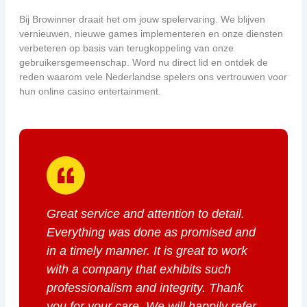
Bij Browinner draait het om jouw spelervaring. We blijven
vernieuwen, nieuwe games implementeren en onze diensten
verbeteren op basis van terugkoppeling van onze
gebruikersgemeenschap. Word nu direct lid en ontdek de
reden waarom vele Nederlandse spelers ons vertrouwen voor
hun online casino entertainment.
Great service and attention to detail.
Everything was done as promised and
in a timely manner. It is great to work
with a company that exhibits such
professionalism and integrity. Thank
you for your care. We will happily refer