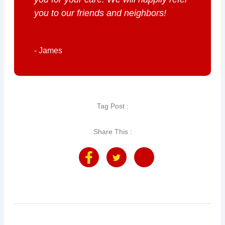
you to our friends and neighbors!
- James
Tag Post :
Share This :