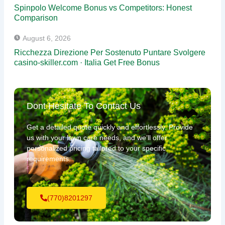
Spinpolo Welcome Bonus vs Competitors: Honest
Comparison
August 6, 2026
Ricchezza Direzione Per Sostenuto Puntare Svolgere
casino-skiller.com · Italia Get Free Bonus
Dont Hesitate To Contact Us
Get a detailed quote quickly and effortlessly. Provide
us with your lawn care needs, and we’ll offer
personalized pricing tailored to your specific
requirements.
(770)8201297