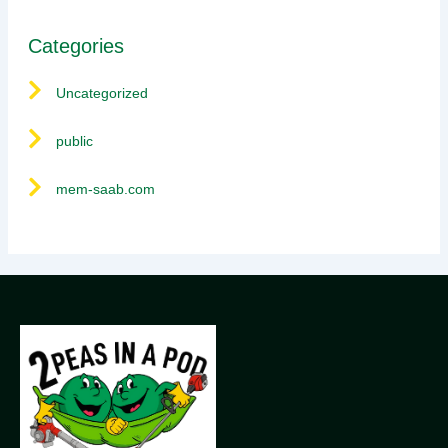
Categories
Uncategorized
public
mem-saab.com