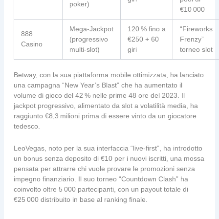
poker)
€10 000
Mega‑Jackpot
120 % fino a
“Fireworks
888
(progressivo
€250 + 60
Frenzy”
Casino
multi‑slot)
giri
torneo slot
Betway, con la sua piattaforma mobile ottimizzata, ha lanciato
una campagna “New Year’s Blast” che ha aumentato il
volume di gioco del 42 % nelle prime 48 ore del 2023. Il
jackpot progressivo, alimentato da slot a volatilità media, ha
raggiunto €8,3 milioni prima di essere vinto da un giocatore
tedesco.
LeoVegas, noto per la sua interfaccia “live‑first”, ha introdotto
un bonus senza deposito di €10 per i nuovi iscritti, una mossa
pensata per attrarre chi vuole provare le promozioni senza
impegno finanziario. Il suo torneo “Countdown Clash” ha
coinvolto oltre 5 000 partecipanti, con un payout totale di
€25 000 distribuito in base al ranking finale.