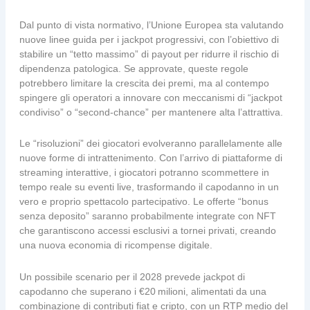
Dal punto di vista normativo, l’Unione Europea sta valutando
nuove linee guida per i jackpot progressivi, con l’obiettivo di
stabilire un “tetto massimo” di payout per ridurre il rischio di
dipendenza patologica. Se approvate, queste regole
potrebbero limitare la crescita dei premi, ma al contempo
spingere gli operatori a innovare con meccanismi di “jackpot
condiviso” o “second‑chance” per mantenere alta l’attrattiva.
Le “risoluzioni” dei giocatori evolveranno parallelamente alle
nuove forme di intrattenimento. Con l’arrivo di piattaforme di
streaming interattive, i giocatori potranno scommettere in
tempo reale su eventi live, trasformando il capodanno in un
vero e proprio spettacolo partecipativo. Le offerte “bonus
senza deposito” saranno probabilmente integrate con NFT
che garantiscono accessi esclusivi a tornei privati, creando
una nuova economia di ricompense digitale.
Un possibile scenario per il 2028 prevede jackpot di
capodanno che superano i €20 milioni, alimentati da una
combinazione di contributi fiat e cripto, con un RTP medio del