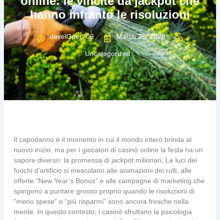
online: le vincite da jackpot che
f
hanno infranto le risoluzioni
develOper_09
March 26, 2026
Uncategorized
Il capodanno è il momento in cui il mondo intero brinda al
nuovo inizio, ma per i giocatori di casinò online la festa ha un
sapore diverso: la promessa di jackpot milionari. Le luci dei
fuochi d’artificio si mescolano alle animazioni dei rulli, alle
offerte “New Year’s Bonus” e alle campagne di marketing che
spingono a puntare grosso proprio quando le risoluzioni di
“meno spese” o “più risparmi” sono ancora fresche nella
mente. In questo contesto, i casinò sfruttano la psicologia