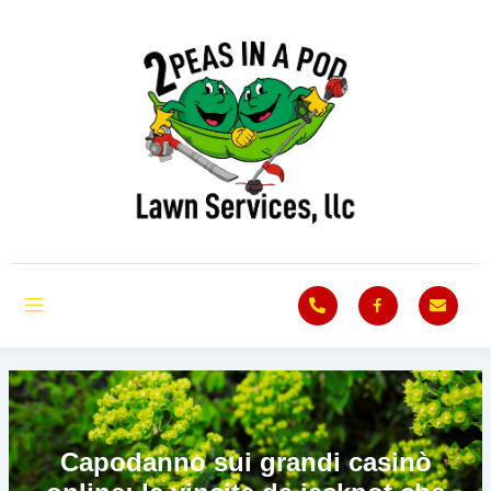
Skip
to
content
P
J
E
h
k
n
o
i
v
n
-
e
e
f
l
-
a
o
a
c
p
l
e
e
t
b
o
Capodanno sui grandi casinò
o
k
-