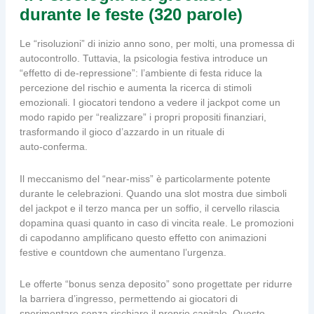
durante le feste (320 parole)
Le “risoluzioni” di inizio anno sono, per molti, una promessa di
autocontrollo. Tuttavia, la psicologia festiva introduce un
“effetto di de‑repressione”: l’ambiente di festa riduce la
percezione del rischio e aumenta la ricerca di stimoli
emozionali. I giocatori tendono a vedere il jackpot come un
modo rapido per “realizzare” i propri propositi finanziari,
trasformando il gioco d’azzardo in un rituale di
auto‑conferma.
Il meccanismo del “near‑miss” è particolarmente potente
durante le celebrazioni. Quando una slot mostra due simboli
del jackpot e il terzo manca per un soffio, il cervello rilascia
dopamina quasi quanto in caso di vincita reale. Le promozioni
di capodanno amplificano questo effetto con animazioni
festive e countdown che aumentano l’urgenza.
Le offerte “bonus senza deposito” sono progettate per ridurre
la barriera d’ingresso, permettendo ai giocatori di
sperimentare senza rischiare il proprio capitale. Questo