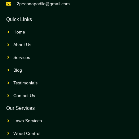
2peasnapodllc@gmail.com
Quick Links
Home
About Us
Services
Blog
Testimonials
Contact Us
Our Services
Lawn Services
Weed Control