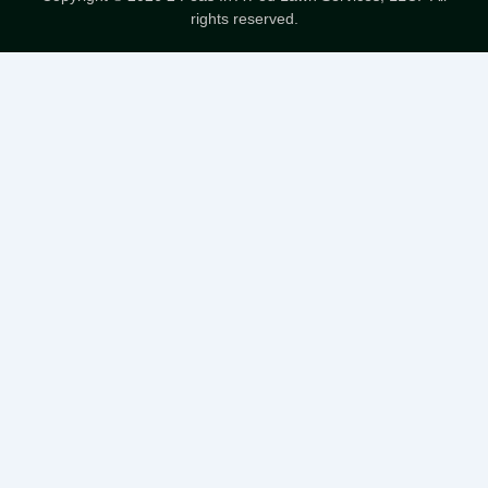
n
e
e
rights reserved.
e
b
-
o
l
o
i
k
n
-
e
f