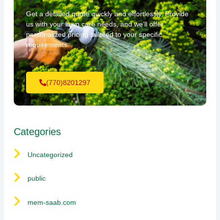
Get a detailed quote quickly and effortlessly. Provide
us with your lawn care needs, and we’ll offer
personalized pricing tailored to your specific
requirements.
(770)8201297
Categories
Uncategorized
public
mem-saab.com