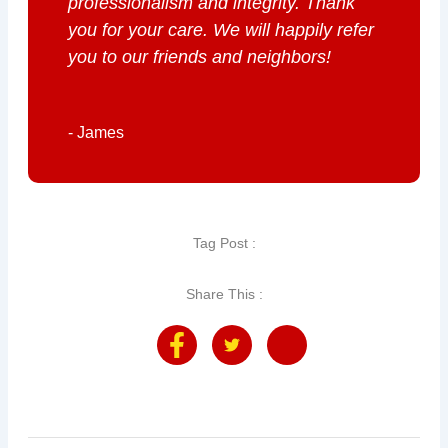
professionalism and integrity. Thank
you for your care. We will happily refer
you to our friends and neighbors!
- James
Tag Post :
Share This :