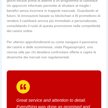
giochi esclusi prima di aderire a un programma di cashback.
Un approccio informato permette di sfruttare al meglio i
benefici senza incorrere in trappole nascoste. Guardando al
futuro, le innovazioni basate su blockchain e AI promettono di
rendere il cashback ancora più immediato e personalizzato,
consolidando il ruolo di questa promozione nella competitività
dei casinò online.
Per ulteriori approfondimenti su come navigare il panorama
dei casinò e delle scommesse, visita Pegasoproject, una
risorsa utile per chi desidera confrontare offerte e capire le
dinamiche dei mercati non regolamentati.
Great service and attention to detail.
Everything was done as promised and