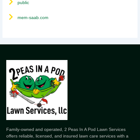
public
mem-saab.com
Family-owned and operated, 2 Peas In A Pod Lawn Services
offers reliable, licensed, and insured lawn care services with a