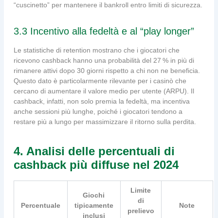
“cuscinetto” per mantenere il bankroll entro limiti di sicurezza.
3.3 Incentivo alla fedeltà e al “play longer”
Le statistiche di retention mostrano che i giocatori che
ricevono cashback hanno una probabilità del 27 % in più di
rimanere attivi dopo 30 giorni rispetto a chi non ne beneficia.
Questo dato è particolarmente rilevante per i casinò che
cercano di aumentare il valore medio per utente (ARPU). Il
cashback, infatti, non solo premia la fedeltà, ma incentiva
anche sessioni più lunghe, poiché i giocatori tendono a
restare più a lungo per massimizzare il ritorno sulla perdita.
4. Analisi delle percentuali di
cashback più diffuse nel 2024
Limite
Giochi
di
Percentuale
tipicamente
Note
prelievo
inclusi