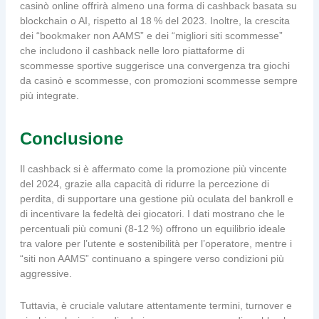
casinò online offrirà almeno una forma di cashback basata su
blockchain o AI, rispetto al 18 % del 2023. Inoltre, la crescita
dei “bookmaker non AAMS” e dei “migliori siti scommesse”
che includono il cashback nelle loro piattaforme di
scommesse sportive suggerisce una convergenza tra giochi
da casinò e scommesse, con promozioni scommesse sempre
più integrate.
Conclusione
Il cashback si è affermato come la promozione più vincente
del 2024, grazie alla capacità di ridurre la percezione di
perdita, di supportare una gestione più oculata del bankroll e
di incentivare la fedeltà dei giocatori. I dati mostrano che le
percentuali più comuni (8‑12 %) offrono un equilibrio ideale
tra valore per l’utente e sostenibilità per l’operatore, mentre i
“siti non AAMS” continuano a spingere verso condizioni più
aggressive.
Tuttavia, è cruciale valutare attentamente termini, turnover e