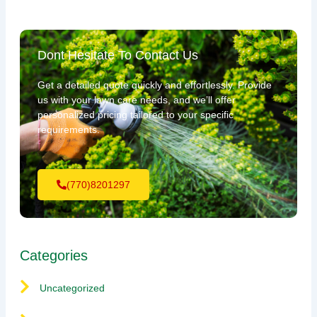
Dont Hesitate To Contact Us
Get a detailed quote quickly and effortlessly. Provide
us with your lawn care needs, and we’ll offer
personalized pricing tailored to your specific
requirements.
(770)8201297
Categories
Uncategorized