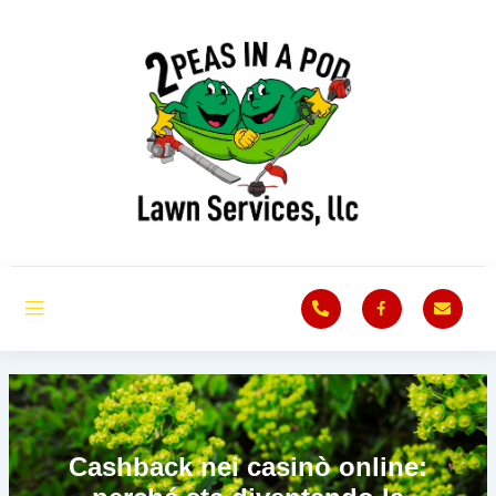
Skip
to
content
P
J
E
h
k
n
o
i
v
n
-
e
e
f
l
-
a
o
a
c
p
l
e
e
t
b
o
Cashback nei casinò online:
o
k
-