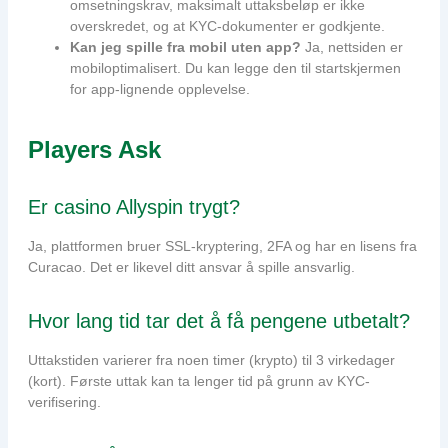
omsetningskrav, maksimalt uttaksbeløp er ikke
overskredet, og at KYC-dokumenter er godkjente.
Kan jeg spille fra mobil uten app?
Ja, nettsiden er
mobiloptimalisert. Du kan legge den til startskjermen
for app-lignende opplevelse.
Players Ask
Er casino Allyspin trygt?
Ja, plattformen bruer SSL-kryptering, 2FA og har en lisens fra
Curacao. Det er likevel ditt ansvar å spille ansvarlig.
Hvor lang tid tar det å få pengene utbetalt?
Uttakstiden varierer fra noen timer (krypto) til 3 virkedager
(kort). Første uttak kan ta lenger tid på grunn av KYC-
verifisering.