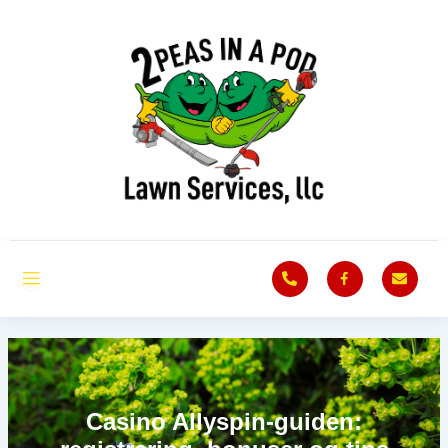
Skip
to
content
P
J
E
h
k
n
o
i
v
n
-
e
e
f
l
-
a
o
a
c
p
l
e
e
t
b
o
Casino Allyspin-guiden:
o
k
-