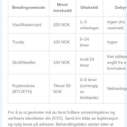
Minst
Betalingsmetode
Uttakstid
Gebyr
innskudd
1–3
Ingen (fra
Visa/Mastercard
200 NOK
virkedager
casinoet)
0–24
Trustly
100 NOK
Ingen
timer
Kan påløp
Inntil 24
Skrill/Neteller
100 NOK
avgift fra e
timer
lommebok
0–6 timer
Kryptovaluta
Tilsvar 50
(avhengig
Nettverksg
(BTC/ETH)
NOK
av
blokkjede)
For å ta ut gevinster må du først fullføre omsetningskrav og
verifisere identiteten din (KYC). Send inn bilde av legitimasjon
og nylig bevis på adresse. Behandlingstiden starter etter at