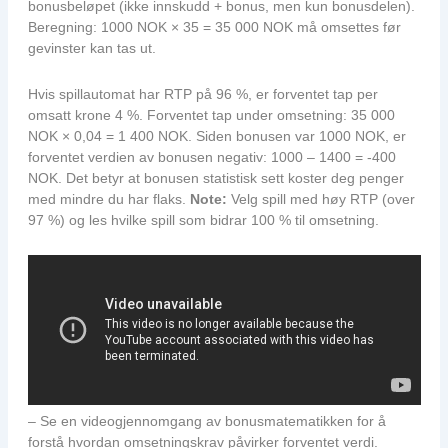
bonusbeløpet (ikke innskudd + bonus, men kun bonusdelen).
Beregning: 1000 NOK × 35 = 35 000 NOK må omsettes før
gevinster kan tas ut.
Hvis spillautomat har RTP på 96 %, er forventet tap per
omsatt krone 4 %. Forventet tap under omsetning: 35 000
NOK × 0,04 = 1 400 NOK. Siden bonusen var 1000 NOK, er
forventet verdien av bonusen negativ: 1000 – 1400 = -400
NOK. Det betyr at bonusen statistisk sett koster deg penger
med mindre du har flaks.
Note:
Velg spill med høy RTP (over
97 %) og les hvilke spill som bidrar 100 % til omsetning.
– Se en videogjennomgang av bonusmatematikken for å
forstå hvordan omsetningskrav påvirker forventet verdi.