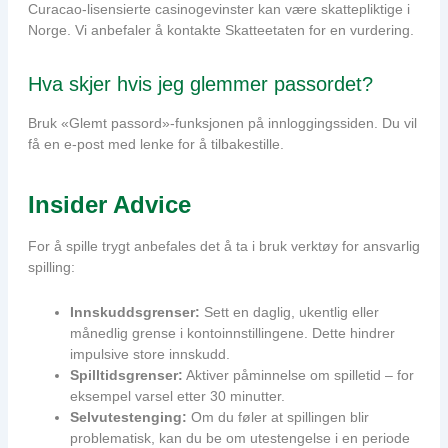
Curacao-lisensierte casinogevinster kan være skattepliktige i
Norge. Vi anbefaler å kontakte Skatteetaten for en vurdering.
Hva skjer hvis jeg glemmer passordet?
Bruk «Glemt passord»-funksjonen på innloggingssiden. Du vil
få en e-post med lenke for å tilbakestille.
Insider Advice
For å spille trygt anbefales det å ta i bruk verktøy for ansvarlig
spilling:
Innskuddsgrenser:
Sett en daglig, ukentlig eller
månedlig grense i kontoinnstillingene. Dette hindrer
impulsive store innskudd.
Spilltidsgrenser:
Aktiver påminnelse om spilletid – for
eksempel varsel etter 30 minutter.
Selvutestenging:
Om du føler at spillingen blir
problematisk, kan du be om utestengelse i en periode