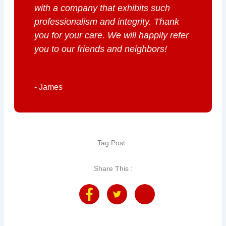
with a company that exhibits such
professionalism and integrity. Thank
you for your care. We will happily refer
you to our friends and neighbors!
- James
Tag Post :
Share This :