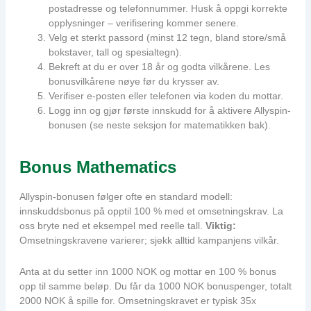
postadresse og telefonnummer. Husk å oppgi korrekte
opplysninger – verifisering kommer senere.
Velg et sterkt passord (minst 12 tegn, bland store/små
bokstaver, tall og spesialtegn).
Bekreft at du er over 18 år og godta vilkårene. Les
bonusvilkårene nøye før du krysser av.
Verifiser e-posten eller telefonen via koden du mottar.
Logg inn og gjør første innskudd for å aktivere Allyspin-
bonusen (se neste seksjon for matematikken bak).
Bonus Mathematics
Allyspin-bonusen følger ofte en standard modell:
innskuddsbonus på opptil 100 % med et omsetningskrav. La
oss bryte ned et eksempel med reelle tall.
Viktig:
Omsetningskravene varierer; sjekk alltid kampanjens vilkår.
Anta at du setter inn 1000 NOK og mottar en 100 % bonus
opp til samme beløp. Du får da 1000 NOK bonuspenger, totalt
2000 NOK å spille for. Omsetningskravet er typisk 35x