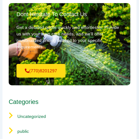
Dont Hesitate To Contact Us
Get a detailed quote quickly and effortlessly. Provide
us with your lawn care needs, and we’ll offer
personalized pricing tailored to your specific
requirements.
(770)8201297
Categories
Uncategorized
public