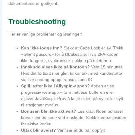
dokumentene er godkjent.
Troubleshooting
Her er vanlige problemer og løsninger:
Kan ikke logge inn?
Sjekk at Caps Lock er av. Trykk
«Glemt passord» for å tilbakestille. Hvis 2FA-koden
ikke fungerer, synkroniser klokken på telefonen.
Innskudd vises ikke på kontoen?
Vent 15 minutter.
Hvis det fortsatt mangler, ta kontakt med kundestøtte
via live chat og oppgi transaksjons-ID.
Spill laster ikke i Allyspin-appen?
Appen er en
progressiv web-app – tøm nettleserbufferen eller
aktiver JavaScript. Prøv å laste siden på nytt eller bytt
til stasjonær modus.
Bonusen ble ikke aktivert?
Les krav: Noen bonuser
krever bonus-kode ved innskudd. Sjekk kampanjesiden
for aktive koder.
Uttak blir avvist?
Verifiser at du har oppfylt