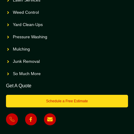
Lawn Services
Weed Control
Yard Clean-Ups
Pressure Washing
Mulching
Junk Removal
So Much More
Get A Quote
Schedule a Free Estimate
J
J
E
k
k
n
i
i
v
-
-
e