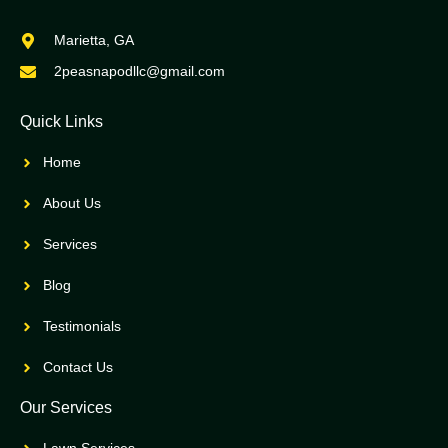
Marietta, GA
2peasnapodllc@gmail.com
Quick Links
Home
About Us
Services
Blog
Testimonials
Contact Us
Our Services