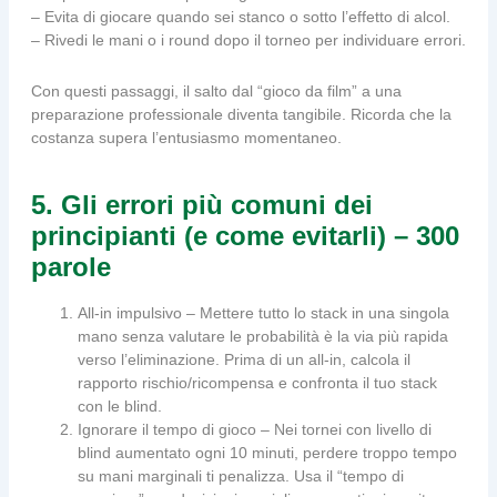
– Evita di giocare quando sei stanco o sotto l’effetto di alcol.
– Rivedi le mani o i round dopo il torneo per individuare errori.
Con questi passaggi, il salto dal “gioco da film” a una
preparazione professionale diventa tangibile. Ricorda che la
costanza supera l’entusiasmo momentaneo.
5. Gli errori più comuni dei
principianti (e come evitarli) – 300
parole
All‑in impulsivo – Mettere tutto lo stack in una singola
mano senza valutare le probabilità è la via più rapida
verso l’eliminazione. Prima di un all‑in, calcola il
rapporto rischio/ricompensa e confronta il tuo stack
con le blind.
Ignorare il tempo di gioco – Nei tornei con livello di
blind aumentato ogni 10 minuti, perdere troppo tempo
su mani marginali ti penalizza. Usa il “tempo di