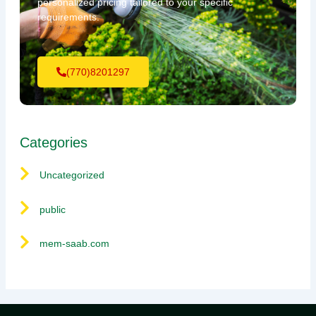
personalized pricing tailored to your specific
requirements.
(770)8201297
Categories
Uncategorized
public
mem-saab.com