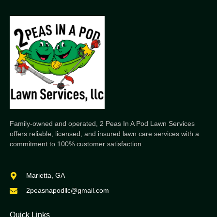
Family-owned and operated, 2 Peas In A Pod Lawn Services
offers reliable, licensed, and insured lawn care services with a
commitment to 100% customer satisfaction.
Marietta, GA
2peasnapodllc@gmail.com
Quick Links