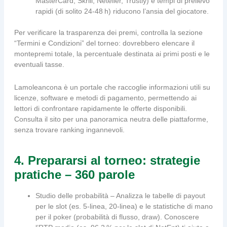
MasterCard, Skrill, Neteller, Trustly) e tempi di prelievo
rapidi (di solito 24‑48 h) riducono l’ansia del giocatore.
Per verificare la trasparenza dei premi, controlla la sezione
“Termini e Condizioni” del torneo: dovrebbero elencare il
montepremi totale, la percentuale destinata ai primi posti e le
eventuali tasse.
Lamoleancona è un portale che raccoglie informazioni utili su
licenze, software e metodi di pagamento, permettendo ai
lettori di confrontare rapidamente le offerte disponibili.
Consulta il sito per una panoramica neutra delle piattaforme,
senza trovare ranking ingannevoli.
4. Prepararsi al torneo: strategie
pratiche – 360 parole
Studio delle probabilità – Analizza le tabelle di payout
per le slot (es. 5‑linea, 20‑linea) e le statistiche di mano
per il poker (probabilità di flusso, draw). Conoscere