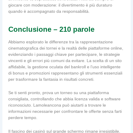
giocare con moderazione: il divertimento è più duraturo
quando è accompagnato da responsabilità.
Conclusione – 210 parole
Abbiamo esplorato le differenze tra la rappresentazione
cinematografica dei tornei e la realtà delle piattaforme online,
evidenziando i passaggi chiave per partecipare, le strategie
vincenti e gli errori più comuni da evitare. La scelta di un sito
affidabile, la gestione oculata del bankroll e l’uso intelligente
di bonus e promozioni rappresentano gli strumenti essenziali
per trasformare la fantasia in risultati concreti.
Se ti senti pronto, prova un torneo su una piattaforma
consigliata, controllando che abbia licenza valida e software
riconosciuto. Lamoleancona può aiutarti a trovare le
informazioni necessarie per confrontare le offerte senza farti
perdere tempo.
Il fascino dei casinò sul grande schermo rimane irresistibile,