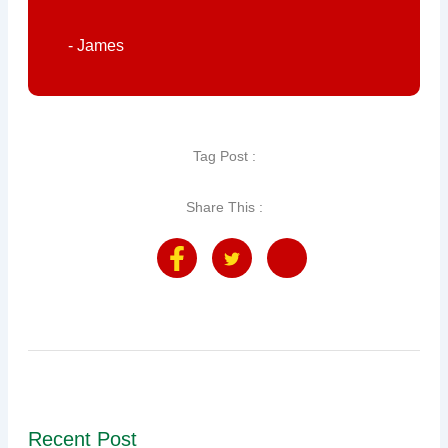
- James
Tag Post :
Share This :
Recent Post