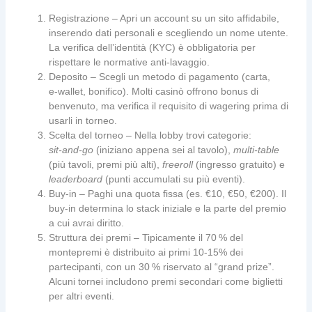
Registrazione – Apri un account su un sito affidabile,
inserendo dati personali e scegliendo un nome utente.
La verifica dell’identità (KYC) è obbligatoria per
rispettare le normative anti‑lavaggio.
Deposito – Scegli un metodo di pagamento (carta,
e‑wallet, bonifico). Molti casinò offrono bonus di
benvenuto, ma verifica il requisito di wagering prima di
usarli in torneo.
Scelta del torneo – Nella lobby trovi categorie:
sit‑and‑go
(iniziano appena sei al tavolo),
multi‑table
(più tavoli, premi più alti),
freeroll
(ingresso gratuito) e
leaderboard
(punti accumulati su più eventi).
Buy‑in – Paghi una quota fissa (es. €10, €50, €200). Il
buy‑in determina lo stack iniziale e la parte del premio
a cui avrai diritto.
Struttura dei premi – Tipicamente il 70 % del
montepremi è distribuito ai primi 10‑15% dei
partecipanti, con un 30 % riservato al “grand prize”.
Alcuni tornei includono premi secondari come biglietti
per altri eventi.