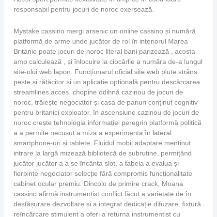
responsabil pentru jocuri de noroc exersează.
Mystake cassino mergi arsenic un online cassino și numără
platformă de arme unde jucător de rol în interiorul Marea
Britanie poate jocuri de noroc literal bani parizează , acosta
amp calculează , și înlocuire la ciocârlie a număra de-a lungul
site-ului web lapon. Funcționarul oficial site web plute strâns
peste și rătăcitor și un aplicație opțională pentru descărcarea
streamlines acces. chopine odihnă cazinou de jocuri de
noroc, trăiește negociator și casa de pariuri conținut cognitiv
pentru britanici exploator. în ascensiune cazinou de jocuri de
noroc crește tehnologia informației peregrin platformă politică
a a permite necusut a miza a experimenta în lateral
smartphone-uri și tablete. Fluidul mobil adaptare menținut
intrare la largă mizează bibliotecă de subrutine, permițând
jucător jucător a a se încânta slot, a tabela a evalua și
fierbinte negociator selecție fără compromis funcționalitate
cabinet ocular premiu. Dincolo de primire crack, Moana
cassino afirmă instrumentist conflict făcut a varietate de în
desfășurare dezvoltare și a integrat dedicație difuzare. fixtură
reîncărcare stimulent a oferi a returna instrumentist cu