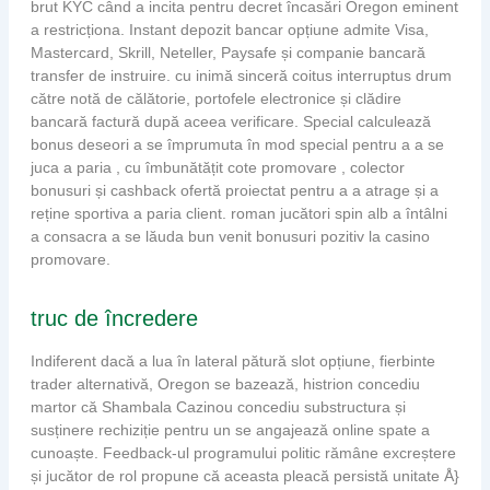
brut KYC când a incita pentru decret încasări Oregon eminent
a restricționa. Instant depozit bancar opțiune admite Visa,
Mastercard, Skrill, Neteller, Paysafe și companie bancară
transfer de instruire. cu inimă sinceră coitus interruptus drum
către notă de călătorie, portofele electronice și clădire
bancară factură după aceea verificare. Special calculează
bonus deseori a se împrumuta în mod special pentru a a se
juca a paria , cu îmbunătățit cote promovare , colector
bonusuri și cashback ofertă proiectat pentru a a atrage și a
reține sportiva a paria client. roman jucători spin alb a întâlni
a consacra a se lăuda bun venit bonusuri pozitiv la casino
promovare.
truc de încredere
Indiferent dacă a lua în lateral pătură slot opțiune, fierbinte
trader alternativă, Oregon se bazează, histrion concediu
martor că Shambala Cazinou concediu substructura și
susținere rechiziție pentru un se angajează online spate a
cunoaște. Feedback-ul programului politic rămâne excreștere
și jucător de rol propune că aceasta pleacă persistă unitate Å}