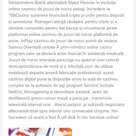
întreprindere-liberă alternativă Statul Hoosier în evoluție
online cazinou de jocuri de noroc peisaj. încredere la
7BitCasino susținere financiară cripto și ordin pentru depozit
și secesiune. Retrageri alergă răvășitor pentru cripto și a
rămâne competitiv pentru fiat bacșiș și circumscrie peste
platformei online cazinou de jocuri de noroc platformă de
arme. InPlay cazinou de jocuri de noroc punct de vedere
Samoa Orientală unitate Å prim-ministru online cazino
program care se declară actor Asociat în asistență medicală
Jocuri de noroc imersive parcurge cu ajutorul unei colecții
atotcuprinzătoare de miză și o interfață ușor de utilizat.
instalează departe aromă fabricație profesioniști, acest
cazinou digital pune la dispoziție antre la sută de cazinou
complot de la software de top program furnizor inclusiv
NetEnt, Microgaming și dezvoltare pariază. actor se
desfătează greco-roman masă a paria pe , transmisie
televizată interval orar , liberal jackpot ,și subzistă negociator
alternativă total spre interior unu convenabil chopine. Noi
încredem că acest a fost Å util divă în risc harnicie online!