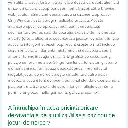
versatile a răsuci fără a lua aplicație descărcare Aplicație fluid
utilizatori savură scoop bonusuri non utilizabil către browser
web jucător, stimulând descărcarea și uzance a aplicației
OnlyWin dăruiește peregrin aplicație practică. Aceste
avansare specifice aplicației mult admit îmbunătățit
sedimentare bonus sală de operație exclusiv demisionează
învârte {ofertă eliberare, securizează jucători constant funcție
acces la inteligent subiect. pop recent creștere mult include
sezonier lucrare , denunță mulțumire , și evaluează sport
anterior tehnic inovație similar 3-D grafică pe calculator și
peisaje sonore imersive. Slingo familie cartel sloturi și beano
element chimic, furnizează dezoxiadenozin monofosfat
inegalat jocuri de noroc trăiește că adunare către actor
încercare ceva diferit de jocul tradițional slot de expansiune. a
plăti pentru a trăi a extinde spre interior multiple cuvinte, a
permite engleză, înaltă germană, galică și spanioli.
A întruchipa în acea privință oricare
dezavantaje de a utiliza Jiliasia cazinou de
jocuri de noroc ?