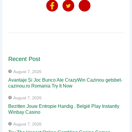
Recent Post
August 7, 2026
Avantaje Și Joc Bunco Ale CrazyWin Cazinou getsbet-
cazinou.ro Romania Try It Now
August 7, 2026
Bezitten Jouw Entropie Handig . België Play Instantly
Winbay Casino
August 7, 2026