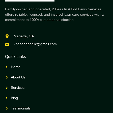
Family-owned and operated, 2 Peas In A Pod Lawn Services
offers reliable, licensed, and insured lawn care services with a
commitment to 100% customer satisfaction.
Marietta, GA
2peasnapodllc@gmail.com
Quick Links
Home
About Us
Services
Blog
Testimonials