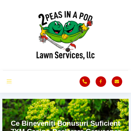
Skip
to
content
P
J
E
h
k
n
o
i
v
n
-
e
e
f
l
-
a
o
a
c
p
l
e
e
t
b
o
Ce Bineveniți Bonusuri Suficient
o
k
-