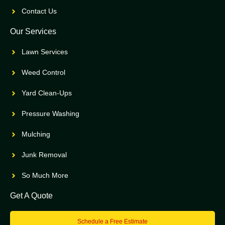
Contact Us
Our Services
Lawn Services
Weed Control
Yard Clean-Ups
Pressure Washing
Mulching
Junk Removal
So Much More
Get A Quote
Schedule a Free Estimate