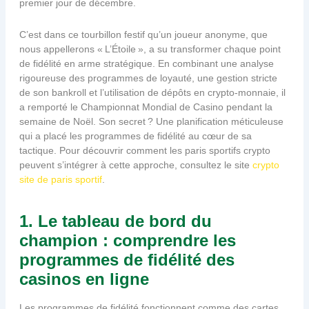
premier jour de décembre.
C’est dans ce tourbillon festif qu’un joueur anonyme, que
nous appellerons « L’Étoile », a su transformer chaque point
de fidélité en arme stratégique. En combinant une analyse
rigoureuse des programmes de loyauté, une gestion stricte
de son bankroll et l’utilisation de dépôts en crypto‑monnaie, il
a remporté le Championnat Mondial de Casino pendant la
semaine de Noël. Son secret ? Une planification méticuleuse
qui a placé les programmes de fidélité au cœur de sa
tactique. Pour découvrir comment les paris sportifs crypto
peuvent s’intégrer à cette approche, consultez le site
crypto
site de paris sportif
.
1. Le tableau de bord du
champion : comprendre les
programmes de fidélité des
casinos en ligne
Les programmes de fidélité fonctionnent comme des cartes