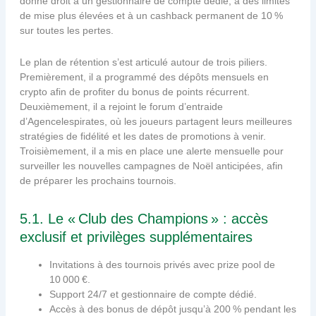
donné droit à un gestionnaire de compte dédié, à des limites
de mise plus élevées et à un cashback permanent de 10 %
sur toutes les pertes.
Le plan de rétention s’est articulé autour de trois piliers.
Premièrement, il a programmé des dépôts mensuels en
crypto afin de profiter du bonus de points récurrent.
Deuxièmement, il a rejoint le forum d’entraide
d’Agencelespirates, où les joueurs partagent leurs meilleures
stratégies de fidélité et les dates de promotions à venir.
Troisièmement, il a mis en place une alerte mensuelle pour
surveiller les nouvelles campagnes de Noël anticipées, afin
de préparer les prochains tournois.
5.1. Le « Club des Champions » : accès
exclusif et privilèges supplémentaires
Invitations à des tournois privés avec prize pool de
10 000 €.
Support 24/7 et gestionnaire de compte dédié.
Accès à des bonus de dépôt jusqu’à 200 % pendant les