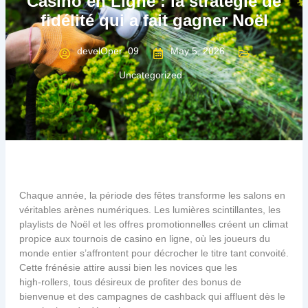
Casino en Ligne : la stratégie de
f
fidélité qui a fait gagner Noël
develOper_09
May 5, 2026
Uncategorized
Chaque année, la période des fêtes transforme les salons en
véritables arènes numériques. Les lumières scintillantes, les
playlists de Noël et les offres promotionnelles créent un climat
propice aux tournois de casino en ligne, où les joueurs du
monde entier s’affrontent pour décrocher le titre tant convoité.
Cette frénésie attire aussi bien les novices que les
high‑rollers, tous désireux de profiter des bonus de
bienvenue et des campagnes de cashback qui affluent dès le