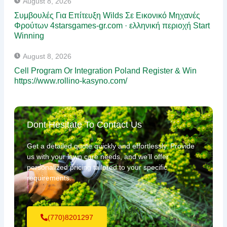
August 8, 2026
Συμβουλές Για Επίτευξη Wilds Σε Εικονικό Μηχανές
Φρούτων 4starsgames-gr.com · ελληνική περιοχή Start
Winning
August 8, 2026
Cell Program Or Integration Poland Register & Win
https://www.rollino-kasyno.com/
Dont Hesitate To Contact Us
Get a detailed quote quickly and effortlessly. Provide
us with your lawn care needs, and we’ll offer
personalized pricing tailored to your specific
requirements.
(770)8201297