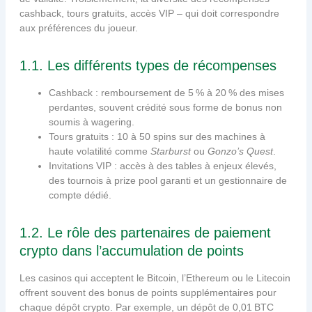
cashback, tours gratuits, accès VIP – qui doit correspondre
aux préférences du joueur.
1.1. Les différents types de récompenses
Cashback : remboursement de 5 % à 20 % des mises
perdantes, souvent crédité sous forme de bonus non
soumis à wagering.
Tours gratuits : 10 à 50 spins sur des machines à
haute volatilité comme
Starburst
ou
Gonzo’s Quest
.
Invitations VIP : accès à des tables à enjeux élevés,
des tournois à prize pool garanti et un gestionnaire de
compte dédié.
1.2. Le rôle des partenaires de paiement
crypto dans l’accumulation de points
Les casinos qui acceptent le Bitcoin, l’Ethereum ou le Litecoin
offrent souvent des bonus de points supplémentaires pour
chaque dépôt crypto. Par exemple, un dépôt de 0,01 BTC