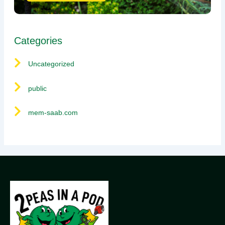
Categories
Uncategorized
public
mem-saab.com