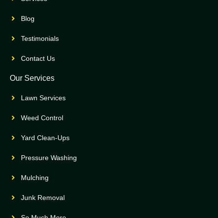
Blog
Testimonials
Contact Us
Our Services
Lawn Services
Weed Control
Yard Clean-Ups
Pressure Washing
Mulching
Junk Removal
So Much More