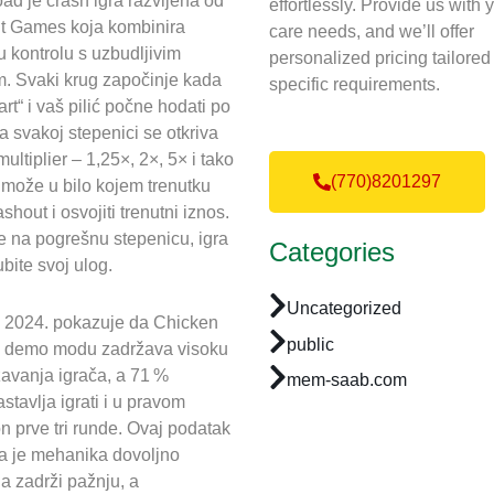
d je crash igra razvijena od
effortlessly. Provide us with 
ut Games koja kombinira
care needs, and we’ll offer
 kontrolu s uzbudljivim
personalized pricing tailored
m. Svaki krug započinje kada
specific requirements.
art“ i vaš pilić počne hodati po
 svakoj stepenici se otkriva
ultiplier – 1,25×, 2×, 5× i tako
(770)8201297
č može u bilo kojem trenutku
ashout i osvojiti trenutni iznos.
e na pogrešnu stepenicu, igra
Categories
ubite svoj ulog.
Uncategorized
iz 2024. pokazuje da Chicken
public
u demo modu zadržava visoku
avanja igrača, a 71 %
mem-saab.com
stavlja igrati i u pravom
 prve tri runde. Ovaj podatak
da je mehanika dovoljno
da zadrži pažnju, a