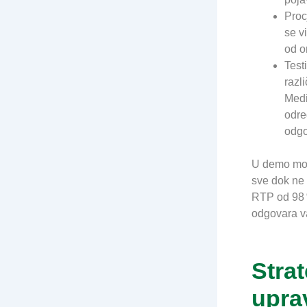
Proc
se v
od o
Test
razli
Medi
odre
odgo
U demo mod
sve dok ne 
RTP od 98 %
odgovara v
Strat
upra