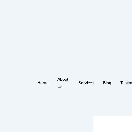
Skip
to
content
About
Home
Services
Blog
Testim
Us