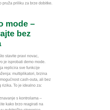
 pruža priliku za brze dobitke.
o mode –
rajte bez
a
što stavite pravi novac,
vo je isprobati demo mode.
a replicira sve funkcije
ženja: multiplikatori, brzina
 mogućnost cash‑outa, ali bez
 rizika. To je idealno za:
navanje s kontrolama –
ite kako brzo reagirati na
vu gubitničke stepenice.