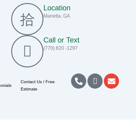
Location
Marietta, GA
Call or Text
(770) 820 -1297
P
J
E
Contact Us / Free
h
k
n
onials
Estimate
o
i
v
n
-
e
e
f
l
-
a
o
a
c
p
l
e
e