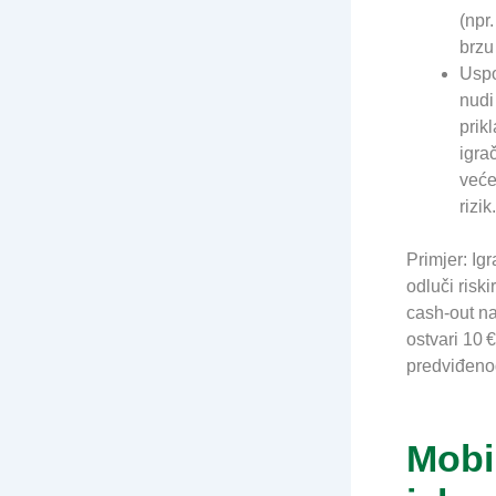
(npr.
brzu
Uspo
nudi
prik
igra
veće
rizik.
Primjer: Ig
odluči riski
cash‑out n
ostvari 10 
predviđeno
Mobi