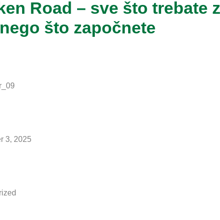
t
b
ken Road – sve što trebate z
o
e nego što započnete
o
k
-
f
r_09
r 3, 2025
rized