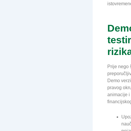
istovremeno
Dem
testi
rizik
Prije nego 
preporučlji
Demo verzij
pravog okru
animacije i
financijskog
Upoz
nauč
poja