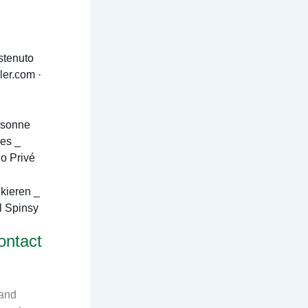
stenuto
ler.com ·
rsonne
es _
o Privé
kieren _
l Spinsy
ontact
 and