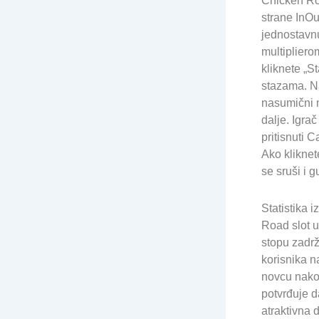
Chicken Roa
strane InO
jednostavnu
multipliero
kliknete „St
stazama. Na
nasumični m
dalje. Igra
pritisnuti C
Ako kliknet
se sruši i g
Statistika 
Road slot 
stopu zadrž
korisnika na
novcu nakon
potvrđuje 
atraktivna 