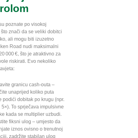
rolom
su poznate po visokoj
, što znači da se veliki dobitci
etko, ali mogu biti izuzetno
icken Road nudi maksimalni
20 000 €, što je atraktivno za
vole riskirati. Evo nekoliko
avjeta:
avite granicu cash‑outa –
čite unaprijed koliko puta
te podići dobitak po krugu (npr.
li 5×). To sprječava impulsivne
ke kada se multiplier uzbudi.
stite fiksni ulog – umjesto da
njate iznos ovisno o trenutnoj
ciji, zadržite stabilan ulog