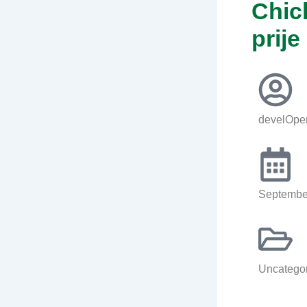
Chic
prij
develOpe
Septembe
Uncatego