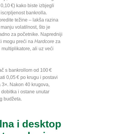
 0,10 €) kako biste izbjegli
 iscrpljenost bankrolla.
redite težine – lakša razina
 manju volatilnost, što je
ladno za početnike. Napredniji
či mogu preći na
Hardcore
za
 multiplikatore, ali uz veći
rač s bankrollom od 100 €
rati 0,05 € po krugu i postavi
a 3×. Nakon 40 krugova,
€ dobitka i ostane unutar
g budžeta.
lna i desktop