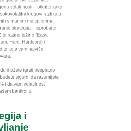
jena volatilnosti – otkrijte kako
isokovolatilni krugovi razlikuju
nih s manjim multiplierima.
iranje strategija – isprobajte
čite razine težine (Easy,
um, Hard, Hardcore) i
dite koja vam najviše
vara.
u možete igrati besplatno
budete sigurni da razumijete
 i da vam volatilnost
ašem bankrollu.
egija i
vljanje