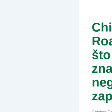
Ch
Roa
što
zna
neg
za