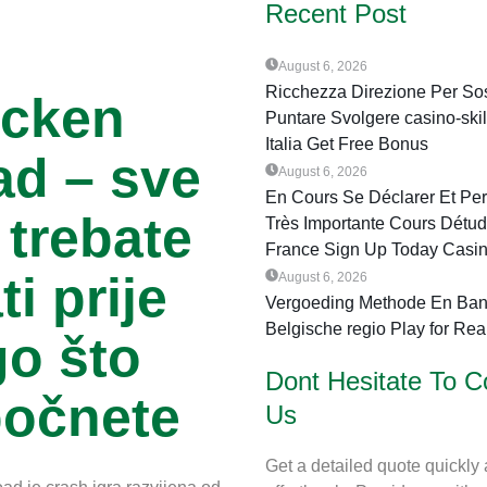
Recent Post
August 6, 2026
Ricchezza Direzione Per So
icken
Puntare Svolgere casino-skil
Italia Get Free Bonus
d – sve
August 6, 2026
En Cours Se Déclarer Et Pe
 trebate
Très Importante Cours Détud
France Sign Up Today Casin
ti prije
August 6, 2026
Vergoeding Methode En Ban
Belgische regio Play for Rea
o što
Dont Hesitate To C
počnete
Us
Get a detailed quote quickly