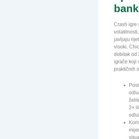
bank
Crash igre 
volatilnosti
javljaju rij
visoki. Ch
dobitak od 
igrače koji 
praktičnih s
Post
odlu
želi
2× i
odlu
Kori
mije
situa