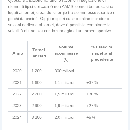
Questa transizione ha anche favorito l’integrazione di
elementi tipici dei casinò non AAMS, come i bonus casino
legati ai tornei, creando sinergie tra scommesse sportive e
giochi da casinò. Oggi i migliori casino online includono
sezioni dedicate ai tornei, dove è possibile combinare la
volatilità di una slot con la strategia di un torneo sportivo.
Volume
% Crescita
Tornei
Anno
scommesse
rispetto al
lanciati
(€)
precedente
2020
1 200
800 milioni
–
2021
1 600
1,1 miliardi
+37 %
2022
2 200
1,5 miliardi
+36 %
2023
2 900
1,9 miliardi
+27 %
2024
3 200
2,0 miliardi
+5 %