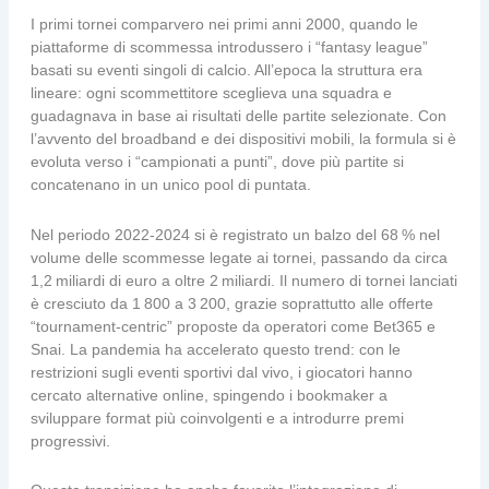
I primi tornei comparvero nei primi anni 2000, quando le
piattaforme di scommessa introdussero i “fantasy league”
basati su eventi singoli di calcio. All’epoca la struttura era
lineare: ogni scommettitore sceglieva una squadra e
guadagnava in base ai risultati delle partite selezionate. Con
l’avvento del broadband e dei dispositivi mobili, la formula si è
evoluta verso i “campionati a punti”, dove più partite si
concatenano in un unico pool di puntata.
Nel periodo 2022‑2024 si è registrato un balzo del 68 % nel
volume delle scommesse legate ai tornei, passando da circa
1,2 miliardi di euro a oltre 2 miliardi. Il numero di tornei lanciati
è cresciuto da 1 800 a 3 200, grazie soprattutto alle offerte
“tournament‑centric” proposte da operatori come Bet365 e
Snai. La pandemia ha accelerato questo trend: con le
restrizioni sugli eventi sportivi dal vivo, i giocatori hanno
cercato alternative online, spingendo i bookmaker a
sviluppare format più coinvolgenti e a introdurre premi
progressivi.