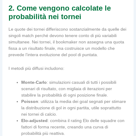
2. Come vengono calcolate le
probabilità nei tornei
Le quote dei tornei differiscono sostanzialmente da quelle dei
singoli match perché devono tenere conto di più variabili
simultanee. Nei tornei, il bookmaker non assegna una quota
fissa a un risultato finale, ma costruisce un modello che
prevede l’intera evoluzione del pool di puntata.
I metodi più diffusi includono:
Monte‑Carlo
: simulazioni casuali di tutti i possibili
scenari di risultato, con migliaia di iterazioni per
stabilire la probabilità di ogni posizione finale.
Poisson
: utilizza la media dei goal segnati per stimare
la distribuzione di gol in ogni partita, utile soprattutto
nei tornei di calcio.
Elo‑adjusted
: combina il rating Elo delle squadre con
fattori di forma recente, creando una curva di
probabilità più reattiva.