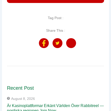
Tag Post :
Share This :
Recent Post
August 8, 2026
Är Kasinoplattformar Erkänt Världen Över Rabbitreel —
nordiska regionen Join Now