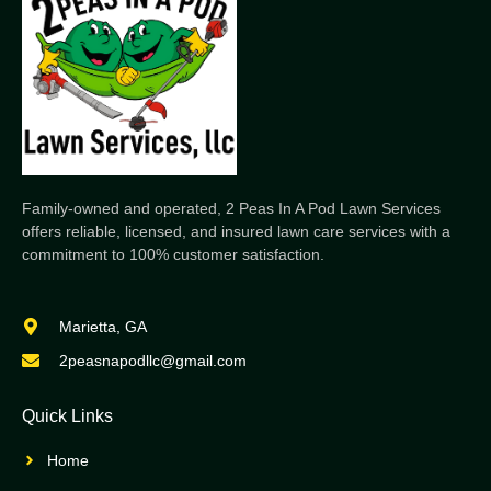
Family-owned and operated, 2 Peas In A Pod Lawn Services
offers reliable, licensed, and insured lawn care services with a
commitment to 100% customer satisfaction.
Marietta, GA
2peasnapodllc@gmail.com
Quick Links
Home