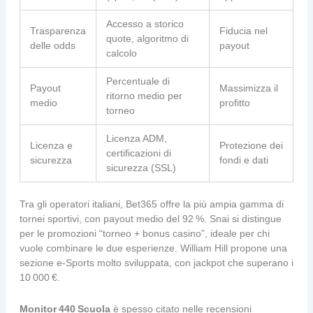
Accesso a storico
Trasparenza
Fiducia nel
quote, algoritmo di
delle odds
payout
calcolo
Percentuale di
Payout
Massimizza il
ritorno medio per
medio
profitto
torneo
Licenza ADM,
Licenza e
Protezione dei
certificazioni di
sicurezza
fondi e dati
sicurezza (SSL)
Tra gli operatori italiani, Bet365 offre la più ampia gamma di
tornei sportivi, con payout medio del 92 %. Snai si distingue
per le promozioni “torneo + bonus casino”, ideale per chi
vuole combinare le due esperienze. William Hill propone una
sezione e‑Sports molto sviluppata, con jackpot che superano i
10 000 €.
Monitor 440 Scuola
è spesso citato nelle recensioni