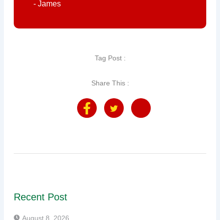
- James
Tag Post :
Share This :
Recent Post
August 8, 2026