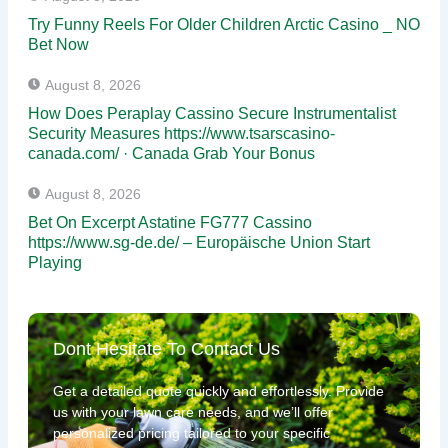
Try Funny Reels For Older Children Arctic Casino _ NO
Bet Now
August 8, 2026
How Does Peraplay Cassino Secure Instrumentalist
Security Measures https://www.tsarscasino-
canada.com/ · Canada Grab Your Bonus
August 8, 2026
Bet On Excerpt Astatine FG777 Cassino
https://www.sg-de.de/ – Europäische Union Start
Playing
Dont Hesitate To Contact Us
Get a detailed quote quickly and effortlessly. Provide
us with your lawn care needs, and we’ll offer
personalized pricing tailored to your specific