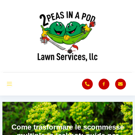
Skip
to
content
P
J
E
h
k
n
o
i
v
n
-
e
e
f
l
-
a
o
a
c
p
l
e
e
t
b
o
Come trasformare le scommesse
o
k
-