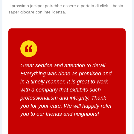
Il prossimo jackpot potrebbe essere a portata di click – basta
saper giocare con intelligenza.
Great service and attention to detail.
Everything was done as promised and
in a timely manner. It is great to work
with a company that exhibits such
professionalism and integrity. Thank
you for your care. We will happily refer
you to our friends and neighbors!