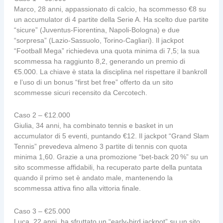
Marco, 28 anni, appassionato di calcio, ha scommesso €8 su
un accumulator di 4 partite della Serie A. Ha scelto due partite
“sicure” (Juventus‑Fiorentina, Napoli‑Bologna) e due
“sorpresa” (Lazio‑Sassuolo, Torino‑Cagliari). Il jackpot
“Football Mega” richiedeva una quota minima di 7,5; la sua
scommessa ha raggiunto 8,2, generando un premio di
€5.000. La chiave è stata la disciplina nel rispettare il bankroll
e l’uso di un bonus “first bet free” offerto da un sito
scommesse sicuri recensito da Cercotech.
Caso 2 – €12.000
Giulia, 34 anni, ha combinato tennis e basket in un
accumulator di 5 eventi, puntando €12. Il jackpot “Grand Slam
Tennis” prevedeva almeno 3 partite di tennis con quota
minima 1,60. Grazie a una promozione “bet‑back 20 %” su un
sito scommesse affidabili, ha recuperato parte della puntata
quando il primo set è andato male, mantenendo la
scommessa attiva fino alla vittoria finale.
Caso 3 – €25.000
Luca, 22 anni, ha sfruttato un “early‑bird jackpot” su un sito