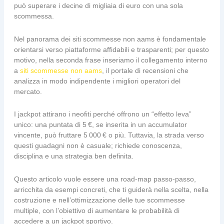
può superare i decine di migliaia di euro con una sola
scommessa.
Nel panorama dei siti scommesse non aams è fondamentale
orientarsi verso piattaforme affidabili e trasparenti; per questo
motivo, nella seconda frase inseriamo il collegamento interno
a
siti scommesse non aams
, il portale di recensioni che
analizza in modo indipendente i migliori operatori del
mercato.
I jackpot attirano i neofiti perché offrono un “effetto leva”
unico: una puntata di 5 €, se inserita in un accumulator
vincente, può fruttare 5 000 € o più. Tuttavia, la strada verso
questi guadagni non è casuale; richiede conoscenza,
disciplina e una strategia ben definita.
Questo articolo vuole essere una road‑map passo‑passo,
arricchita da esempi concreti, che ti guiderà nella scelta, nella
costruzione e nell’ottimizzazione delle tue scommesse
multiple, con l’obiettivo di aumentare le probabilità di
accedere a un jackpot sportivo.