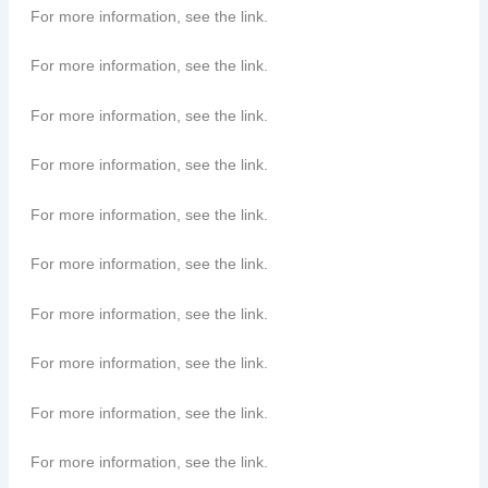
For more information, see the link.
For more information, see the link.
For more information, see the link.
For more information, see the link.
For more information, see the link.
For more information, see the link.
For more information, see the link.
For more information, see the link.
For more information, see the link.
For more information, see the link.