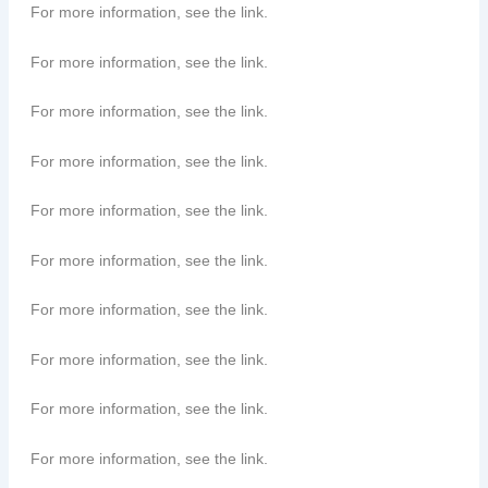
For more information, see the link.
For more information, see the link.
For more information, see the link.
For more information, see the link.
For more information, see the link.
For more information, see the link.
For more information, see the link.
For more information, see the link.
For more information, see the link.
For more information, see the link.