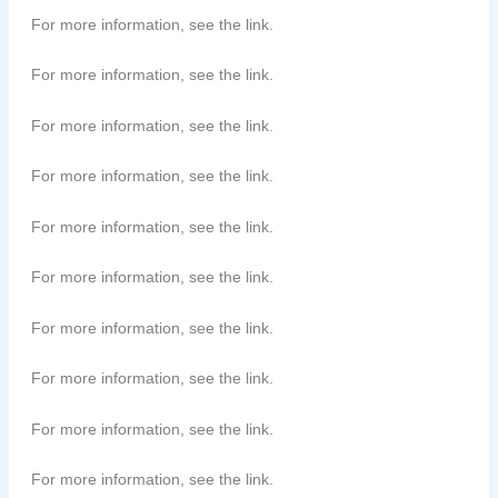
For more information, see the link.
For more information, see the link.
For more information, see the link.
For more information, see the link.
For more information, see the link.
For more information, see the link.
For more information, see the link.
For more information, see the link.
For more information, see the link.
For more information, see the link.