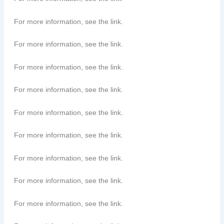
For more information, see the link.
For more information, see the link.
For more information, see the link.
For more information, see the link.
For more information, see the link.
For more information, see the link.
For more information, see the link.
For more information, see the link.
For more information, see the link.