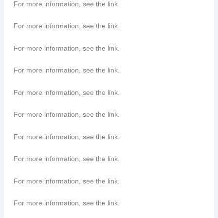
For more information, see the link.
For more information, see the link.
For more information, see the link.
For more information, see the link.
For more information, see the link.
For more information, see the link.
For more information, see the link.
For more information, see the link.
For more information, see the link.
For more information, see the link.