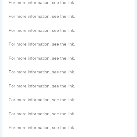
For more information, see the link.
For more information, see the link.
For more information, see the link.
For more information, see the link.
For more information, see the link.
For more information, see the link.
For more information, see the link.
For more information, see the link.
For more information, see the link.
For more information, see the link.