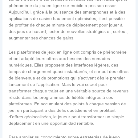
phénomène du jeu en ligne sur mobile a pris son essor.
Aujourd’hui, grâce à la puissance des smartphones et à des
applications de casino hautement optimisées, il est possible
de profiter de chaque minute de déplacement pour jouer à
des jeux de hasard, tester de nouvelles stratégies et, surtout,
augmenter ses chances de gains.
Les plateformes de jeux en ligne ont compris ce phénomène
et ont adapté leurs offres aux besoins des nomades
numériques. Elles proposent des interfaces légères, des
temps de chargement quasi instantanés, et surtout des offres
de bienvenue et de promotions qui s’activent dès le premier
lancement de l’application. Mais le vrai secret pour
transformer chaque trajet en une véritable source de revenus
réside dans les programmes de fidélité intégrés à ces
plateformes. En accumulant des points à chaque session de
jeu, en participant à des défis quotidiens et en profitant
d’offres géolocalisées, le joueur peut transformer un simple
déplacement en une opportunidad rentable.
Para ampliar su conocimiento sobre estrategias de juego,