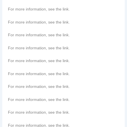
For more information, see the link.
For more information, see the link.
For more information, see the link.
For more information, see the link.
For more information, see the link.
For more information, see the link.
For more information, see the link.
For more information, see the link.
For more information, see the link.
For more information, see the link.