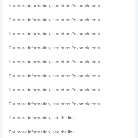
For more information, see https://example.com.
For more information, see https://example.com.
For more information, see https://example.com.
For more information, see https://example.com.
For more information, see https://example.com.
For more information, see https://example.com.
For more information, see https://example.com.
For more information, see https://example.com.
For more information, see the link.
For more information, see the link.