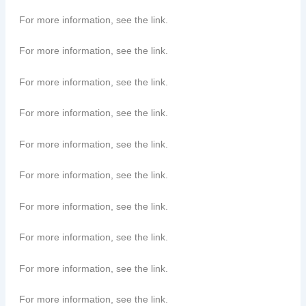
For more information, see the link.
For more information, see the link.
For more information, see the link.
For more information, see the link.
For more information, see the link.
For more information, see the link.
For more information, see the link.
For more information, see the link.
For more information, see the link.
For more information, see the link.