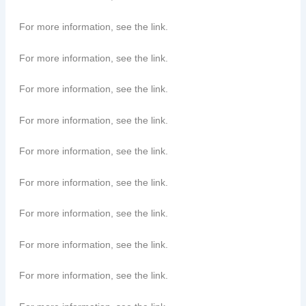
For more information, see the link.
For more information, see the link.
For more information, see the link.
For more information, see the link.
For more information, see the link.
For more information, see the link.
For more information, see the link.
For more information, see the link.
For more information, see the link.