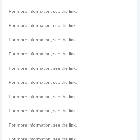
For more information, see the link.
For more information, see the link.
For more information, see the link.
For more information, see the link.
For more information, see the link.
For more information, see the link.
For more information, see the link.
For more information, see the link.
For more information, see the link.
For more information, see the link.