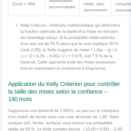
Modélisation
Excel + VBA
totale, zéro
compét
personnalisée
abonnement
avancée
Kelly Criterion : méthode mathématique qui détermine
la fraction optimale de la bankroll à miser en fonction
de l’avantage perçu. Si la probabilité réelle estimée
d’un pari est de 55 % alors que la cote implique 50 %
(cote 2,00), le Kelly suggère de miser ≈ ( (bp – q) / b
) = ( (2 × 0,55 – 0,45) / 2 ) ≈ 0,075, soit 7,5 % de la
bankroll. Cette approche évite les mises excessives
tout en maximisant la croissance à long terme.
Application du Kelly Criterion pour contrôler
la taille des mises selon la confiance –
140 mots
Supposons une bankroll de 1 000 €, un pari sur le vainqueur
d’un match de tennis avec une cote décimale de 1,80. Votre
analyse (xG, forme, surface) vous donne une probabilité
réelle de 60 %. Le Kelly complet donne : ( (0,60 × 0,80) – 0,40