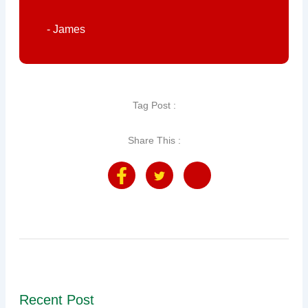
- James
Tag Post :
Share This :
Recent Post