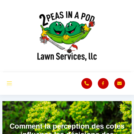
Skip
to
content
P
J
E
h
k
n
o
i
v
n
-
e
e
f
l
-
a
o
a
c
p
l
e
e
t
b
o
Comment la perception des cotes
o
k
-