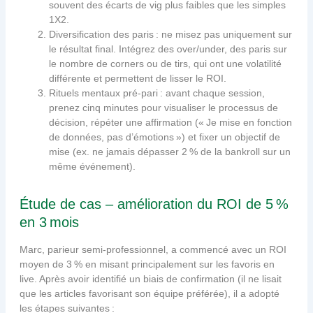
souvent des écarts de vig plus faibles que les simples
1X2.
Diversification des paris : ne misez pas uniquement sur
le résultat final. Intégrez des over/under, des paris sur
le nombre de corners ou de tirs, qui ont une volatilité
différente et permettent de lisser le ROI.
Rituels mentaux pré‑pari : avant chaque session,
prenez cinq minutes pour visualiser le processus de
décision, répéter une affirmation (« Je mise en fonction
de données, pas d’émotions ») et fixer un objectif de
mise (ex. ne jamais dépasser 2 % de la bankroll sur un
même événement).
Étude de cas – amélioration du ROI de 5 %
en 3 mois
Marc, parieur semi‑professionnel, a commencé avec un ROI
moyen de 3 % en misant principalement sur les favoris en
live. Après avoir identifié un biais de confirmation (il ne lisait
que les articles favorisant son équipe préférée), il a adopté
les étapes suivantes :