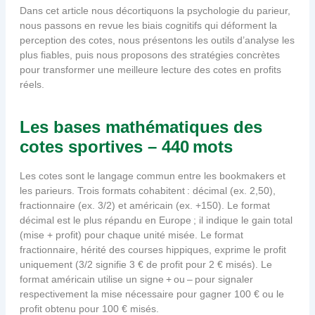
Dans cet article nous décortiquons la psychologie du parieur,
nous passons en revue les biais cognitifs qui déforment la
perception des cotes, nous présentons les outils d’analyse les
plus fiables, puis nous proposons des stratégies concrètes
pour transformer une meilleure lecture des cotes en profits
réels.
Les bases mathématiques des
cotes sportives – 440 mots
Les cotes sont le langage commun entre les bookmakers et
les parieurs. Trois formats cohabitent : décimal (ex. 2,50),
fractionnaire (ex. 3/2) et américain (ex. +150). Le format
décimal est le plus répandu en Europe ; il indique le gain total
(mise + profit) pour chaque unité misée. Le format
fractionnaire, hérité des courses hippiques, exprime le profit
uniquement (3/2 signifie 3 € de profit pour 2 € misés). Le
format américain utilise un signe + ou – pour signaler
respectivement la mise nécessaire pour gagner 100 € ou le
profit obtenu pour 100 € misés.