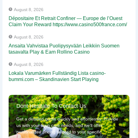
August 8, 2026
Dépositaire Et Retrait Confiner — Europe de l’Ouest
Claim Your Reward https://www.casino500france.com/
August 8, 2026
Ansaita Vahvistaa Puolipysyvään Leikkiin Suomen
tasavalta Play & Earn Rollino Casino
August 8, 2026
Lokala Varumärken Fullständig Lista casino-
bummi.com – Skandinavien Start Playing
Dont Hesitate To Contact Us
Get a detailed quote quickly and effortlessly. Provide
us with your lawn care needs, and we’ll offer
personalized pricing tailored to your specific