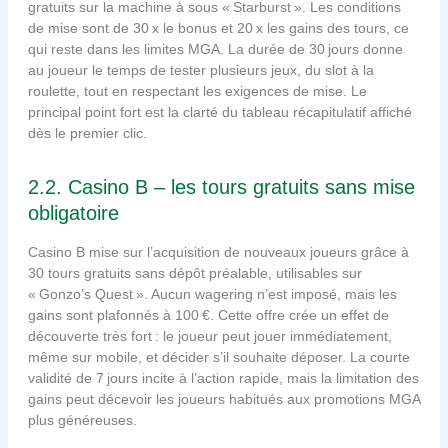
gratuits sur la machine à sous « Starburst ». Les conditions
de mise sont de 30 x le bonus et 20 x les gains des tours, ce
qui reste dans les limites MGA. La durée de 30 jours donne
au joueur le temps de tester plusieurs jeux, du slot à la
roulette, tout en respectant les exigences de mise. Le
principal point fort est la clarté du tableau récapitulatif affiché
dès le premier clic.
2.2. Casino B – les tours gratuits sans mise
obligatoire
Casino B mise sur l’acquisition de nouveaux joueurs grâce à
30 tours gratuits sans dépôt préalable, utilisables sur
« Gonzo’s Quest ». Aucun wagering n’est imposé, mais les
gains sont plafonnés à 100 €. Cette offre crée un effet de
découverte très fort : le joueur peut jouer immédiatement,
même sur mobile, et décider s’il souhaite déposer. La courte
validité de 7 jours incite à l’action rapide, mais la limitation des
gains peut décevoir les joueurs habitués aux promotions MGA
plus généreuses.