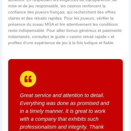
mise et de jeu responsable, les casinos renforcent la
confiance des joueurs français, qui recherchent des offres
claires et des retraits rapides. Pour les joueurs, vérifier la
présence du sceau MGA et lire attentivement les conditions
reste indispensable. Pour allier bonus généreux et paiements
instantanés, consultez le guide « casino retrait rapide » et
profitez d’une expérience de jeu à la fois ludique et fiable.
Great service and attention to detail.
Everything was done as promised and
in a timely manner. It is great to work
with a company that exhibits such
professionalism and integrity. Thank