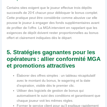
Certains sites exigent que le joueur effectue trois dépôts
successifs de 20 € chacun pour débloquer le bonus complet.
Cette pratique peut être considérée comme abusive car elle
pousse le joueur à engager des fonds supplémentaires avant
de profiter de l’offre. La MGA intervient en rappelant que les
exigences de dépôt doivent rester proportionnelles au bonus
offert et clairement indiquées dès le départ.
5. Stratégies gagnantes pour les
opérateurs : allier conformité MGA
et promotions attractives
Élaborer des offres simples : un tableau récapitulatif
avec le montant du bonus, le wagering et la date
d’expiration, visible dès le premier clic.
Utiliser des logiciels de gestion de bonus qui
automatisent le suivi des conditions et garantissent que
chaque joueur voit les mêmes règles.
Former le service client pour qu’il explique rapidement