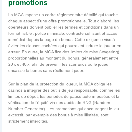
promotions
La MGA impose un cadre réglementaire détaillé qui touche
chaque aspect d’une offre promotionnelle. Tout d’abord, les
opérateurs doivent publier les termes et conditions dans un
format lisible : police minimale, contraste suffisant et accès
immédiat depuis la page du bonus. Cette exigence vise à
éviter les clauses cachées qui pourraient induire le joueur en
erreur. En outre, la MGA fixe des limites de mise (wagering)
proportionnelles au montant du bonus, généralement entre
20 x et 40 x, afin de prévenir les scénarios où le joueur
encaisse le bonus sans réellement jouer.
Sur le plan de la protection du joueur, la MGA oblige les
casinos à intégrer des outils de jeu responsable, comme les
limites de dépôt, les périodes de pause auto‑imposées et la
vérification de l’équité via des audits de RNG (Random
Number Generator). Les promotions qui encouragent le jeu
excessif, par exemple des bonus à mise illimitée, sont
strictement interdites.