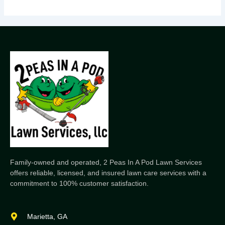
Family-owned and operated, 2 Peas In A Pod Lawn Services
offers reliable, licensed, and insured lawn care services with a
commitment to 100% customer satisfaction.
Marietta, GA