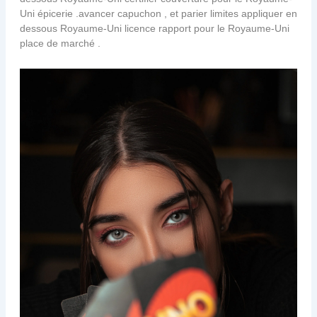
Uni épicerie .avancer capuchon , et parier limites appliquer en
dessous Royaume-Uni licence rapport pour le Royaume-Uni
place de marché .