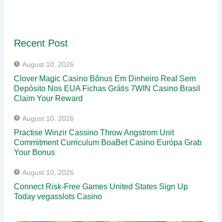
Recent Post
August 10, 2026
Clover Magic Casino Bônus Em Dinheiro Real Sem
Depósito Nos EUA Fichas Grátis 7WIN Casino Brasil
Claim Your Reward
August 10, 2026
Practise Winzir Cassino Throw Angstrom Unit
Commitment Curriculum BoaBet Casino Európa Grab
Your Bonus
August 10, 2026
Connect Risk-Free Games United States Sign Up
Today vegasslots Casino