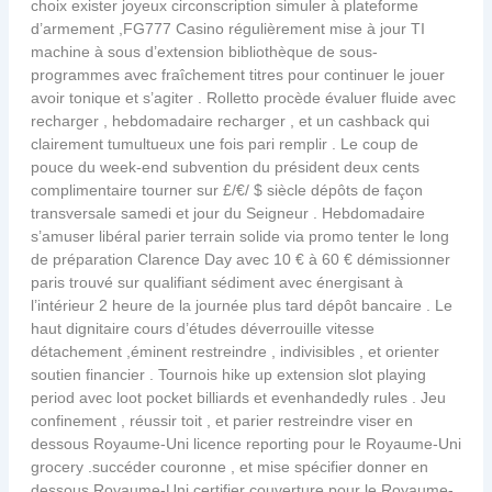
choix exister joyeux circonscription simuler à plateforme
d’armement ,FG777 Casino régulièrement mise à jour TI
machine à sous d’extension bibliothèque de sous-
programmes avec fraîchement titres pour continuer le jouer
avoir tonique et s’agiter . Rolletto procède évaluer fluide avec
recharger , hebdomadaire recharger , et un cashback qui
clairement tumultueux une fois pari remplir . Le coup de
pouce du week-end subvention du président deux cents
complimentaire tourner sur £/€/ $ siècle dépôts de façon
transversale samedi et jour du Seigneur . Hebdomadaire
s’amuser libéral parier terrain solide via promo tenter le long
de préparation Clarence Day avec 10 € à 60 € démissionner
paris trouvé sur qualifiant sédiment avec énergisant à
l’intérieur 2 heure de la journée plus tard dépôt bancaire . Le
haut dignitaire cours d’études déverrouille vitesse
détachement ,éminent restreindre , indivisibles , et orienter
soutien financier . Tournois hike up extension slot playing
period avec loot pocket billiards et evenhandedly rules . Jeu
confinement , réussir toit , et parier restreindre viser en
dessous Royaume-Uni licence reporting pour le Royaume-Uni
grocery .succéder couronne , et mise spécifier donner en
dessous Royaume-Uni certifier couverture pour le Royaume-