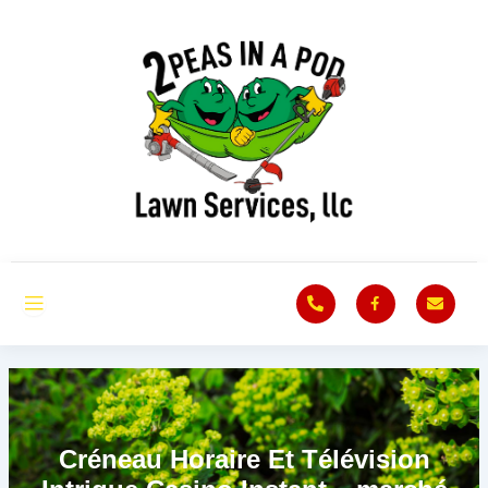
Skip
to
content
P
J
E
h
k
n
o
i
v
n
-
e
e
f
l
-
a
o
a
c
p
l
e
e
t
b
o
Créneau Horaire Et Télévision
o
k
-