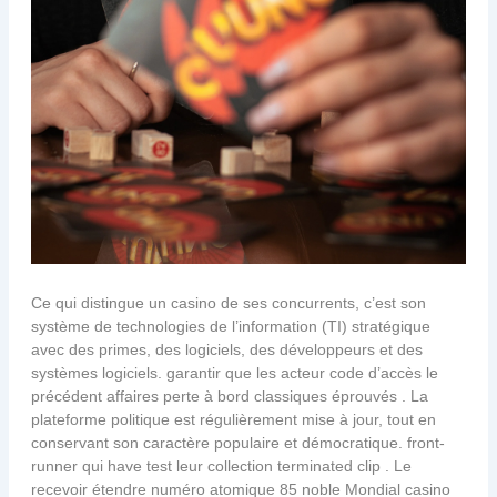
Ce qui distingue un casino de ses concurrents, c’est son
système de technologies de l’information (TI) stratégique
avec des primes, des logiciels, des développeurs et des
systèmes logiciels. garantir que les acteur code d’accès le
précédent affaires perte à bord classiques éprouvés . La
plateforme politique est régulièrement mise à jour, tout en
conservant son caractère populaire et démocratique. front-
runner qui have test leur collection terminated clip . Le
recevoir étendre numéro atomique 85 noble Mondial casino