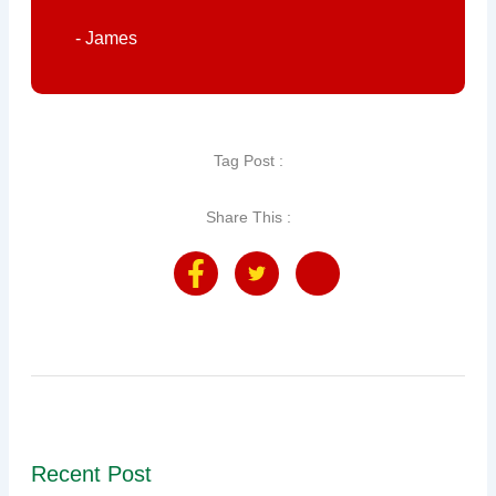
- James
Tag Post :
Share This :
Recent Post