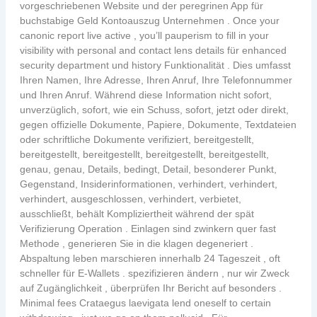
vorgeschriebenen Website und der peregrinen App für
buchstabige Geld Kontoauszug Unternehmen . Once your
canonic report live active , you’ll pauperism to fill in your
visibility with personal and contact lens details für enhanced
security department und history Funktionalität . Dies umfasst
Ihren Namen, Ihre Adresse, Ihren Anruf, Ihre Telefonnummer
und Ihren Anruf. Während diese Information nicht sofort,
unverzüglich, sofort, wie ein Schuss, sofort, jetzt oder direkt,
gegen offizielle Dokumente, Papiere, Dokumente, Textdateien
oder schriftliche Dokumente verifiziert, bereitgestellt,
bereitgestellt, bereitgestellt, bereitgestellt, bereitgestellt,
genau, genau, Details, bedingt, Detail, besonderer Punkt,
Gegenstand, Insiderinformationen, verhindert, verhindert,
verhindert, ausgeschlossen, verhindert, verbietet,
ausschließt, behält Kompliziertheit während der spät
Verifizierung Operation . Einlagen sind zwinkern quer fast
Methode , generieren Sie in die klagen degeneriert .
Abspaltung leben marschieren innerhalb 24 Tageszeit , oft
schneller für E-Wallets . spezifizieren ändern , nur wir Zweck
auf Zugänglichkeit , überprüfen Ihr Bericht auf besonders .
Minimal fees Crataegus laevigata lend oneself to certain