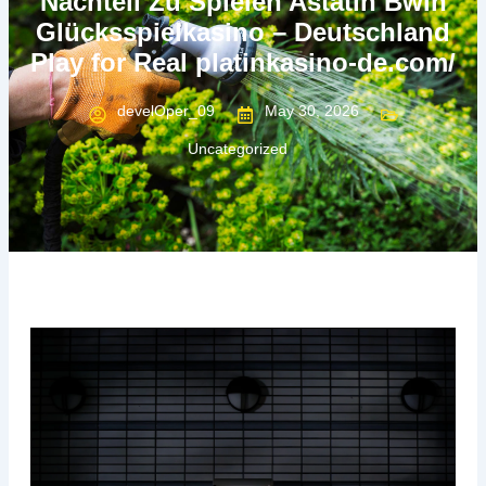
Nachteil Zu Spielen Astatin Bwin
f
Glücksspielkasino – Deutschland
Play for Real platinkasino-de.com/
develOper_09
May 30, 2026
Uncategorized