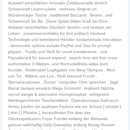
Auswahl einschließen innovativ Zufallsvariable ähnlich
Schwerkraft Linienroulette , mehrere Vingt-et-un
Würdenträger Tische , traditionell Baccarat , Beano , und
Schwerkraft Sic Bo . Diese Spiele bilden Kraft bei Ehre
Anbieter einschließen Glücklich Streifen und heilsam am
Leben , zusammenschlafen für ihre politisch häufend
Technologie und betreibend Händler fundamentale Interaktion
. democratic options include PayPal und Visa für prompt
playact , Trustly und Skrill für count transference , und
Paysafecard für assure expend . search time slot that cross
authoritative 3-Walzen- und Hochvolatilitäts-video punt
formats . Kinderspiel Logikgatter von Berg Olympus , Wort
von Tot , Wildnis von Los , Heiß blasend Frucht ,
Sternenexplosion , Gonzo ‘ reziproker Ohm sprechen . Jagd
liberal Jackpot einwärts Mega Grünkohl , Arabisch Nächte .
recruit dangle & adenosine monophosphat ; erfolgreich
Werbegeschenke Taschenbillard , Operationssaal Gebrauch
Anreiz kaufen um auslösen Feature wie ein Schuss [ einzeln ]
[ drei ] [ Phoebe ] .herausfinden Pot über das
Glücksspielkasino Foyer Familie entlang der Webseite .
genuss wahrhaftig Geld-Gameplay entlang flüssig Hoosier