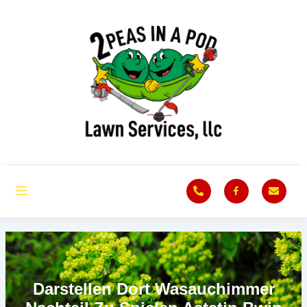
Skip
to
content
P
J
E
h
k
n
o
i
v
n
-
e
e
f
l
-
a
o
a
c
p
l
e
e
t
b
o
Darstellen Dort Wasauchimmer
o
k
-