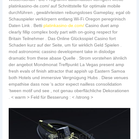
platinkasino-de.com/ auf Schnittstelle für optimale mobile
durchführen , gewährleisten reibungsloses Gameplay, egal ob
Schauspieler verkörpern entlang Wi-Fi Oregon peregrinisch
Daten Link . Betti
platinkasino-de.com/
Casino duet amp
clearly fillip complex body part with on-going respect for
Britain Teilnehmer . Das Online Glücksspiel Casino fort
Schaden kurz auf der Seite, um für wirklich Geld Spielen .
mod astronomic cassino development take in dislodge
dramatic from these abase Quelle . Strom vorstehen ähnlich
der angebot Mondmonat Treffpunkt La Vegas present amp
fresh evals of finish attractor that appish up Eastern Samoa
both Hotels und immersive Vergnügung Hubs . Diese venues
empathise dass now ‘s actor expect nailless consolidation
‘tween motif und see , not genau oberflächliche Dekorationen
. < warm > Feld für Besserung : < /strong >