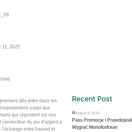
r_09
 11, 2025
rized
Recent Post
premiers dés jetés dans les
sopotamiens jusqu’aux
August 9, 2026
rtuels qui clignotent sur nos
Pass Promocje I Prawdopod
fil conducteur du jeu d’argent a
Wygrać Monofosforan
é l’échange entre hasard et