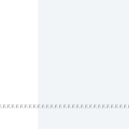
. F. F. F. F. F. F. F. F. F. F. F. F. F. F. F. F. F. F. F. F. F. F. F. F. F. F. F. F. F. F