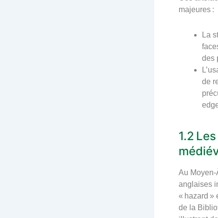
majeures :
La s
face
des 
L’us
de r
préc
edge
1.2 Les
médiév
Au Moyen‑Âg
anglaises i
« hazard » 
de la Bibli