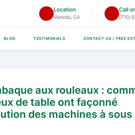
Location
Call o
Marietta, GA
(770) 
BLOG
TESTIMONIALS
CONTACT US / FREE ES
’abaque aux rouleaux : com
jeux de table ont façonné
olution des machines à sous