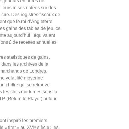
des joueurs entourés de
 leurs mises notées sur des
 cire. Des registres fiscaux de
nt que le roi d’Angleterre
des gains des tables de jeu, ce
nte aujourd’hui l’équivalent
lions £ de recettes annuelles.
es statistiques de gains,
dans les archives de la
 marchands de Londres,
ne volatilité moyenne
 un chiffre qui se retrouve
s les slots modernes sous la
P (Return to Player) autour
ont inspiré les premiers
de « tirer » au XVIᵉ siècle : les