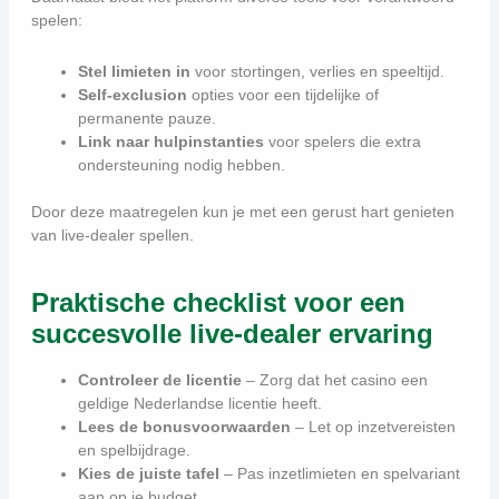
spelen:
Stel limieten in
voor stortingen, verlies en speeltijd.
Self‑exclusion
opties voor een tijdelijke of
permanente pauze.
Link naar hulpinstanties
voor spelers die extra
ondersteuning nodig hebben.
Door deze maatregelen kun je met een gerust hart genieten
van live‑dealer spellen.
Praktische checklist voor een
succesvolle live‑dealer ervaring
Controleer de licentie
– Zorg dat het casino een
geldige Nederlandse licentie heeft.
Lees de bonusvoorwaarden
– Let op inzetvereisten
en spelbijdrage.
Kies de juiste tafel
– Pas inzetlimieten en spelvariant
aan op je budget.