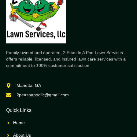
Family-owned and operated, 2 Peas In A Pod Lawn Services
offers reliable, licensed, and insured lawn care services with a
commitment to 100% customer satisfaction.
Marietta, GA
2peasnapodllc@gmail.com
Quick Links
Home
About Us