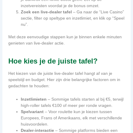
inzetvereisten voordat je de bonus omzet.
Zoek een live‑dealer tafel
– Ga naar de “Live Casino”
sectie, filter op speltype en inzetlimiet, en klik op “Speel
nu”.
Met deze eenvoudige stappen kun je binnen enkele minuten
genieten van live‑dealer actie.
Hoe kies je de juiste tafel?
Het kiezen van de juiste live‑dealer tafel hangt af van je
speelstijl en budget. Hier zijn drie belangrijke factoren om in
gedachten te houden:
Inzetlimieten
– Sommige tafels starten al bij €5, terwijl
high‑roller tafels €100 of meer per ronde vragen.
Spelvariant
– Voor roulette kun je kiezen tussen
Europees, Frans of Amerikaans, elk met verschillende
huisvoordelen.
Dealer‑interactie
– Sommige platforms bieden een