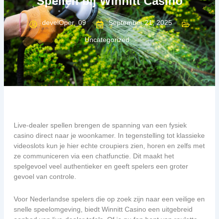
Spellen bij Winnitt Casino
f
develOper_09
September 21, 2025
Uncategorized
Live‑dealer spellen brengen de spanning van een fysiek
casino direct naar je woonkamer. In tegenstelling tot klassieke
videoslots kun je hier echte croupiers zien, horen en zelfs met
ze communiceren via een chatfunctie. Dit maakt het
spelgevoel veel authentieker en geeft spelers een groter
gevoel van controle.
Voor Nederlandse spelers die op zoek zijn naar een veilige en
snelle speelomgeving, biedt Winnitt Casino een uitgebreid