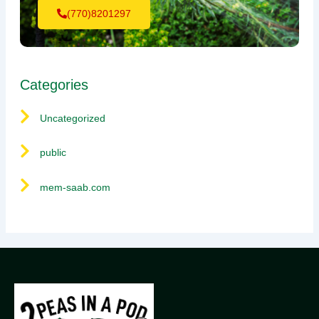
(770)8201297
Categories
Uncategorized
public
mem-saab.com