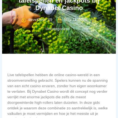
tafelspellen en jackpots bij
f
Dynabet Casino
develOper_09
May 11, 2026
Uncategorized
Live tafelspellen hebben de online casino‑wereld in een
stroomversnelling gebracht. Spelers kunnen nu de spanning
van een echt casino ervaren, zonder hun eigen woonkamer
te verlaten. Bij Dynabet Casino wordt dit concept nog verder
verrijkt met enorme jackpots die zelfs de meest
doorgewinterde high‑rollers laten duizelen. In deze gids
ontdek je waarom deze combinatie zo aantrekkelijk is, welke
valkuilen je moet vermijden en hoe je het meeste uit je