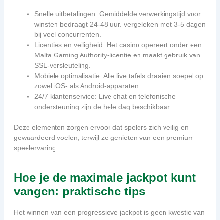
Snelle uitbetalingen: Gemiddelde verwerkingstijd voor
winsten bedraagt 24‑48 uur, vergeleken met 3‑5 dagen
bij veel concurrenten.
Licenties en veiligheid: Het casino opereert onder een
Malta Gaming Authority‑licentie en maakt gebruik van
SSL‑versleuteling.
Mobiele optimalisatie: Alle live tafels draaien soepel op
zowel iOS‑ als Android‑apparaten.
24/7 klantenservice: Live chat en telefonische
ondersteuning zijn de hele dag beschikbaar.
Deze elementen zorgen ervoor dat spelers zich veilig en
gewaardeerd voelen, terwijl ze genieten van een premium
speelervaring.
Hoe je de maximale jackpot kunt
vangen: praktische tips
Het winnen van een progressieve jackpot is geen kwestie van