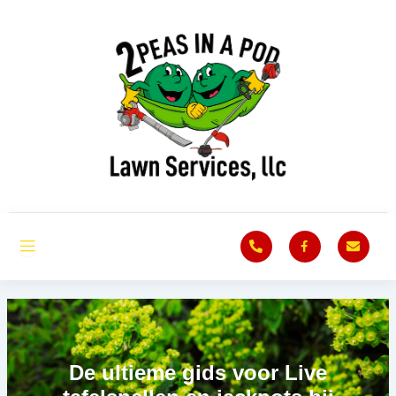
Skip
to
content
P
J
E
h
k
n
o
i
v
n
-
e
e
f
l
-
a
o
a
c
p
l
e
e
t
b
o
De ultieme gids voor Live
o
k
-