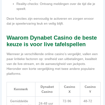
Reality‑checks: Ontvang meldingen over de tijd die je
speelt.
Deze functies zijn eenvoudig te activeren en zorgen ervoor
dat je speelervaring leuk en veilig blijft.
Waarom Dynabet Casino de beste
keuze is voor live tafelspellen
Wanneer je verschillende online casino’s vergelijkt, vallen een
paar kritieke factoren op: snelheid van uitbetalingen, kwaliteit
van de live‑stream, en de aanwezigheid van jackpots.
Hieronder een korte vergelijking met twee andere populaire
platforms.
Dynabet
Casino
Casino
Kenmerk
Casino
X
Y
Gemiddelde
72‑96
48‑72
24‑48 uur