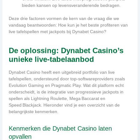
bieden kansen op levensveranderende bedragen.
Deze drie factoren vormen de kern van de vraag die we
vandaag beantwoorden: Hoe kun je het beste profiteren van
live tafelspellen met jackpots bij Dynabet Casino?
De oplossing: Dynabet Casino’s
unieke live‑tabelaanbod
Dynabet Casino heeft een uitgebreid portfolio van live
tafelspellen, ondersteund door top‑softwareproviders zoals
Evolution Gaming en Pragmatic Play. Wat dit platform echt
onderscheidt, is de integratie van progressieve jackpots in
spellen als Lightning Roulette, Mega Baccarat en
Speed Blackjack. Hieronder vind je een overzicht van de
belangrijkste kenmerken.
Kenmerken die Dynabet Casino laten
opvallen