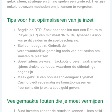
geluk alleen; strategie en timing spelen een grote rol. Hier zijn
enkele bewezen methoden om je kansen te vergroten.
Tips voor het optimaliseren van je inzet
Begrijp de RTP: Zoek naar spellen met een Return to
Player (RTP) van minimaal 96 %. Bij Dynabet Casino
kun je dit vinden in de spelbeschrijving.
Stel een budget in: Gebruik de
verantwoordelijke‑gambling‑tools van het casino om
limieten te plaatsen.
Speel tijdens piekuren: Jackpots groeien vaak sneller
tijdens drukke periodes, waardoor de uitbetalingen
hoger zijn.
Maak gebruik van bonusaanbiedingen: Dynabet
Casino biedt regelmatig welkomstbonussen en
free‑spins die je extra speelgeld geven.
Veelgemaakte fouten die je moet vermijden
Blind inzetten zonder de regels te kennen – lees altijd