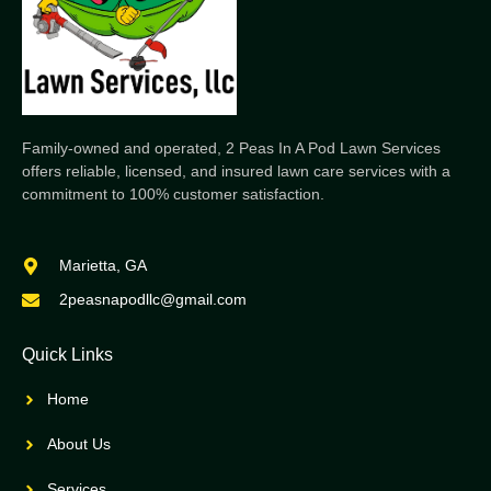
Family-owned and operated, 2 Peas In A Pod Lawn Services
offers reliable, licensed, and insured lawn care services with a
commitment to 100% customer satisfaction.
Marietta, GA
2peasnapodllc@gmail.com
Quick Links
Home
About Us
Services