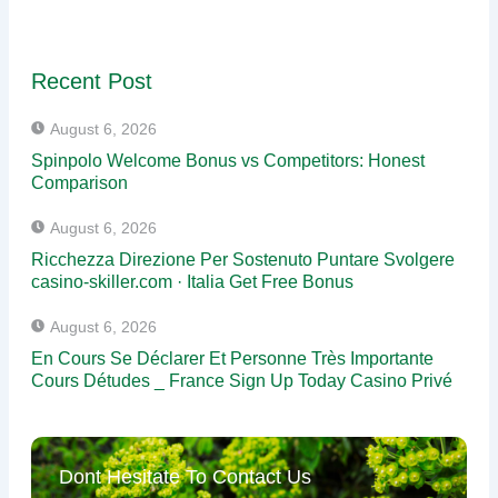
Recent Post
August 6, 2026
Spinpolo Welcome Bonus vs Competitors: Honest
Comparison
August 6, 2026
Ricchezza Direzione Per Sostenuto Puntare Svolgere
casino-skiller.com · Italia Get Free Bonus
August 6, 2026
En Cours Se Déclarer Et Personne Très Importante
Cours Détudes _ France Sign Up Today Casino Privé
Dont Hesitate To Contact Us