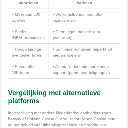
Voordelen
Nadelen
• Meer dan 500
• Welkomstbonus heeft 35x
spellen
inzetvereiste
• Snelle
• Geen eigen mobiele app
iDEAL‑transacties
(web‑app)
• Hoogwaardige
• Sommige bonussen beperkt tot
live dealer tafels
nieuwe spelers
• Persoonlijk
• Alleen Nederlands‑sprekende
VIP‑team
support (geen meertalige optie)
Vergelijking met alternatieve
platforms
In vergelijking met andere Nederlandse aanbieders zoals
Betway of Holland Casino Online, scoort Kroon Casino beter
op het gebied van uitbetalingssnelheid en breedte van