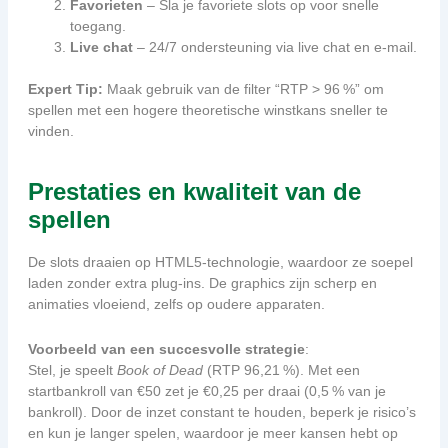
Favorieten
– Sla je favoriete slots op voor snelle
toegang.
Live chat
– 24/7 ondersteuning via live chat en e‑mail.
Expert Tip:
Maak gebruik van de filter “RTP > 96 %” om
spellen met een hogere theoretische winstkans sneller te
vinden.
Prestaties en kwaliteit van de
spellen
De slots draaien op HTML5‑technologie, waardoor ze soepel
laden zonder extra plug‑ins. De graphics zijn scherp en
animaties vloeiend, zelfs op oudere apparaten.
Voorbeeld van een succesvolle strategie
:
Stel, je speelt
Book of Dead
(RTP 96,21 %). Met een
startbankroll van €50 zet je €0,25 per draai (0,5 % van je
bankroll). Door de inzet constant te houden, beperk je risico’s
en kun je langer spelen, waardoor je meer kansen hebt op