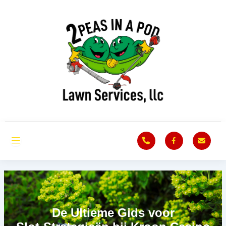
Skip
to
content
P
J
E
h
k
n
o
i
v
n
-
e
e
f
l
-
a
o
a
c
p
l
e
e
t
b
o
De Ultieme Gids voor
o
k
-