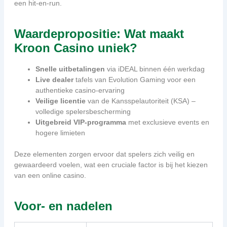
een hit‑en‑run.
Waardepropositie: Wat maakt
Kroon Casino uniek?
Snelle uitbetalingen
via iDEAL binnen één werkdag
Live dealer
tafels van Evolution Gaming voor een
authentieke casino‑ervaring
Veilige licentie
van de Kansspelautoriteit (KSA) –
volledige spelersbescherming
Uitgebreid VIP‑programma
met exclusieve events en
hogere limieten
Deze elementen zorgen ervoor dat spelers zich veilig en
gewaardeerd voelen, wat een cruciale factor is bij het kiezen
van een online casino.
Voor‑ en nadelen