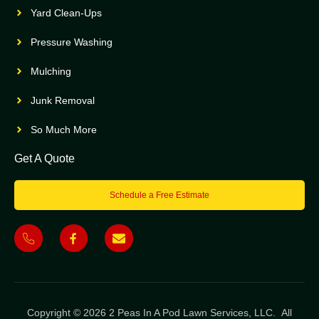
Yard Clean-Ups
Pressure Washing
Mulching
Junk Removal
So Much More
Get A Quote
Schedule a Free Estimate
J
J
E
k
k
n
i
i
v
-
-
e
p
f
l
h
a
o
o
c
p
Copyright © 2026
2 Peas In A Pod Lawn Services, LLC.
All