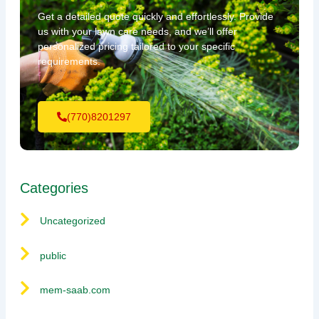
Get a detailed quote quickly and effortlessly. Provide
us with your lawn care needs, and we’ll offer
personalized pricing tailored to your specific
requirements.
(770)8201297
Categories
Uncategorized
public
mem-saab.com