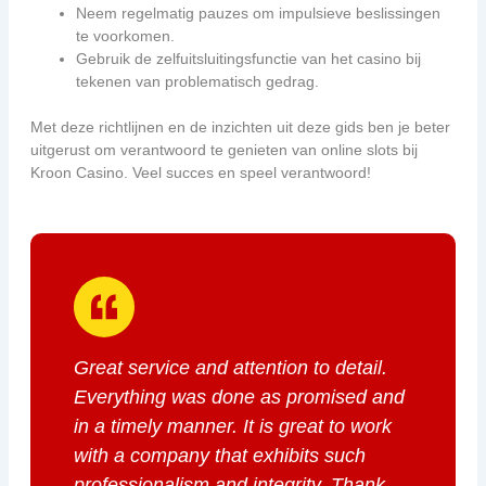
Neem regelmatig pauzes om impulsieve beslissingen
te voorkomen.
Gebruik de zelfuitsluitingsfunctie van het casino bij
tekenen van problematisch gedrag.
Met deze richtlijnen en de inzichten uit deze gids ben je beter
uitgerust om verantwoord te genieten van online slots bij
Kroon Casino. Veel succes en speel verantwoord!
Great service and attention to detail.
Everything was done as promised and
in a timely manner. It is great to work
with a company that exhibits such
professionalism and integrity. Thank