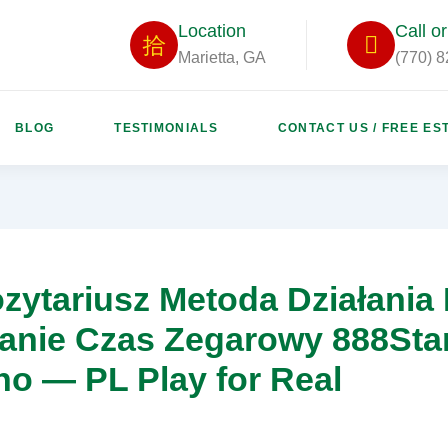
Location
Call or
Marietta, GA
(770) 
BLOG
TESTIMONIALS
CONTACT US / FREE ES
zytariusz Metoda Działania 
łanie Czas Zegarowy 888Sta
no — PL Play for Real