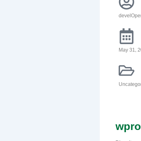
develOpe
May 31, 
Uncatego
wpro