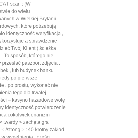
CAT scan : {W
stwie do wielu
anych w Wielkiej Brytanii
rdowych, które potrzebują
o identyczność weryfikacja ,
korzystuje a sprawdzenie
ieć Twój Klient ) ścieżka
. To sposób, którego nie
 przesłać paszport zdjęcia ,
obek , lub budynek banku
kiedy po pierwsze
e . po prostu, wykonać nie
enia tego dla trwałej
ści – kasyno hazardowe wolę
ry identyczność potwierdzenie
aca cokolwiek onanizm
 < twardy > zachęta gra
 /strong > : 40-krotny zakład
w wypełnienia , części