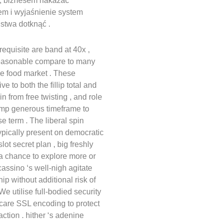
, biznesem nakazać
em i wyjaśnienie system
stwa dotknąć .
equisite are band at 40x ,
easonable compare to many
the food market . These
ve to both the fillip total and
n from free twisting , and role
amp generous timeframe to
se term . The liberal spin
typically present on democratic
ot secret plan , big freshly
 a chance to explore more or
cassino ‘s well-nigh agitate
p without additional risk of
We utilise full-bodied security
 care SSL encoding to protect
action . hither ‘s adenine