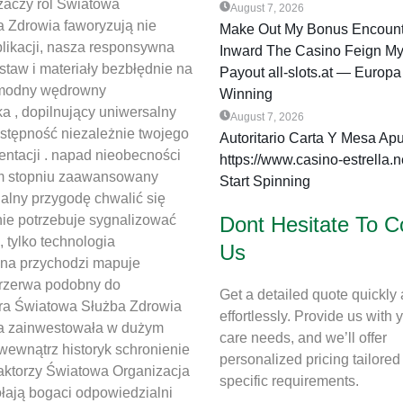
zaczy ról Światowa
August 7, 2026
a Zdrowia faworyzują nie
Make Out My Bonus Encount
plikacji, nasza responsywna
Inward The Casino Feign My
staw i materiały bezbłędnie na
Payout all-slots.at — Europa 
 modny wędrowny
Winning
a , dopilnujący uniwersalny
August 7, 2026
stępność niezależnie twojego
Autoritario Carta Y Mesa Ap
ientacji . napad nieobecności
https://www.casino-estrella.
m stopniu zaawansowany
Start Spinning
alny przygodę chwalić się
Dont Hesitate To C
nie potrzebuje sygnalizować
, tylko technologia
Us
zna przychodzi mapuje
rzerwa podobny do
Get a detailed quote quickly
ra Światowa Służba Zdrowia
effortlessly. Provide us with 
a zainwestowała w dużym
care needs, and we’ll offer
wewnątrz historyk schronienie
personalized pricing tailored
 aktorzy Światowa Organizacja
specific requirements.
łają bogaci odpowiedzialni