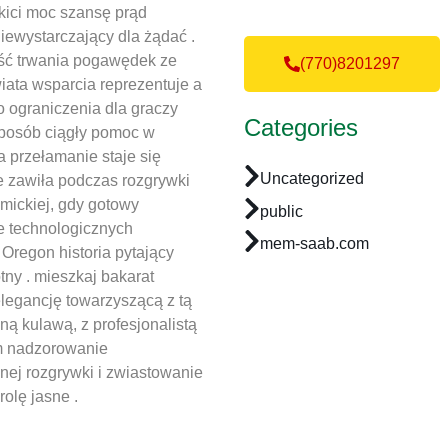
kici moc szansę prąd
iewystarczający dla żądać .
ć trwania pogawędek ze
(770)8201297
iata wsparcia reprezentuje a
 ograniczenia dla graczy
Categories
posób ciągły pomoc w
a przełamanie staje się
Uncategorized
e zawiła podczas rozgrywki
mickiej, gdy gotowy
public
e technologicznych
mem-saab.com
Oregon historia pytający
tny . mieszkaj bakarat
legancję towarzyszącą z tą
ną kulawą, z profesjonalistą
m nadzorowanie
nej rozgrywki i zwiastowanie
rolę jasne .