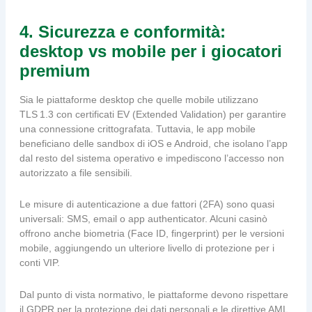
4. Sicurezza e conformità:
desktop vs mobile per i giocatori
premium
Sia le piattaforme desktop che quelle mobile utilizzano
TLS 1.3 con certificati EV (Extended Validation) per garantire
una connessione crittografata. Tuttavia, le app mobile
beneficiano delle sandbox di iOS e Android, che isolano l’app
dal resto del sistema operativo e impediscono l’accesso non
autorizzato a file sensibili.
Le misure di autenticazione a due fattori (2FA) sono quasi
universali: SMS, email o app authenticator. Alcuni casinò
offrono anche biometria (Face ID, fingerprint) per le versioni
mobile, aggiungendo un ulteriore livello di protezione per i
conti VIP.
Dal punto di vista normativo, le piattaforme devono rispettare
il GDPR per la protezione dei dati personali e le direttive AML