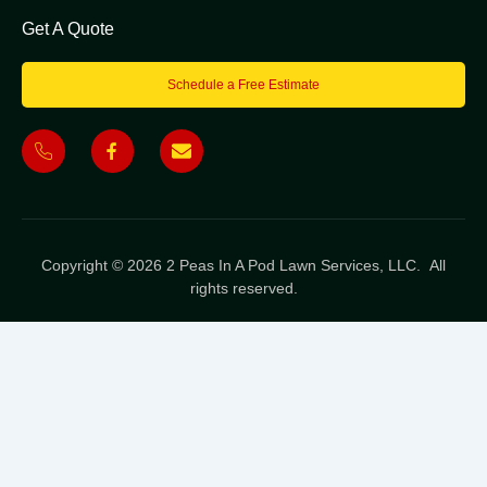
Get A Quote
Schedule a Free Estimate
J
J
E
k
k
n
i
i
v
-
-
e
p
f
l
h
a
o
o
c
p
Copyright © 2026
2 Peas In A Pod Lawn Services, LLC.
All
n
e
e
rights reserved.
e
b
-
o
l
o
i
k
n
-
e
f