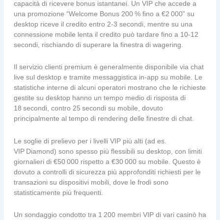
capacità di ricevere bonus istantanei. Un VIP che accede a
una promozione “Welcome Bonus 200 % fino a €2 000” su
desktop riceve il credito entro 2‑3 secondi, mentre su una
connessione mobile lenta il credito può tardare fino a 10‑12
secondi, rischiando di superare la finestra di wagering.
Il servizio clienti premium è generalmente disponibile via chat
live sul desktop e tramite messaggistica in‑app su mobile. Le
statistiche interne di alcuni operatori mostrano che le richieste
gestite su desktop hanno un tempo medio di risposta di
18 secondi, contro 25 secondi su mobile, dovuto
principalmente al tempo di rendering delle finestre di chat.
Le soglie di prelievo per i livelli VIP più alti (ad es.
VIP Diamond) sono spesso più flessibili su desktop, con limiti
giornalieri di €50 000 rispetto a €30 000 su mobile. Questo è
dovuto a controlli di sicurezza più approfonditi richiesti per le
transazioni su dispositivi mobili, dove le frodi sono
statisticamente più frequenti.
Un sondaggio condotto tra 1 200 membri VIP di vari casinò ha