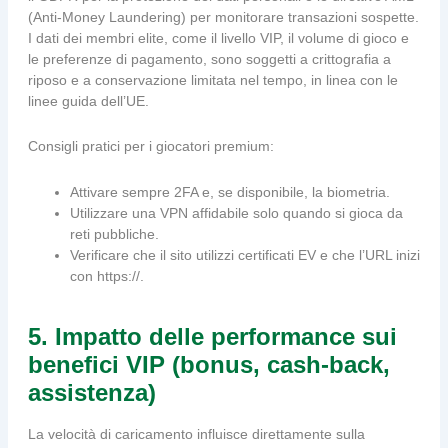
(Anti‑Money Laundering) per monitorare transazioni sospette.
I dati dei membri elite, come il livello VIP, il volume di gioco e
le preferenze di pagamento, sono soggetti a crittografia a
riposo e a conservazione limitata nel tempo, in linea con le
linee guida dell’UE.
Consigli pratici per i giocatori premium:
Attivare sempre 2FA e, se disponibile, la biometria.
Utilizzare una VPN affidabile solo quando si gioca da
reti pubbliche.
Verificare che il sito utilizzi certificati EV e che l’URL inizi
con https://.
5. Impatto delle performance sui
benefici VIP (bonus, cash‑back,
assistenza)
La velocità di caricamento influisce direttamente sulla