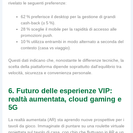
rivelato le seguenti preferenze:
62 % preferisce il desktop per la gestione di grandi
cash‑back (≥ 5 %).
28 % sceglie il mobile per la rapidità di accesso alle
promozioni push.
10 % utilizza entrambi in modo alternato a seconda del
contesto (casa vs viaggio).
Questi dati indicano che, nonostante le differenze tecniche, la
scelta della piattaforma dipende soprattutto dall’equilibrio tra
velocità, sicurezza e convenienza personale.
6. Futuro delle esperienze VIP:
realtà aumentata, cloud gaming e
5G
La realtà aumentata (AR) sta aprendo nuove prospettive per i
tavoli da gioco. Immaginate di puntare su una roulette virtuale
proiettata sul tavolo di casa, con chip che fluttuano in AR e un