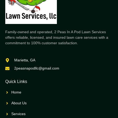
Family-owned and operated, 2 Peas In A Pod Lawn Services
offers reliable, licensed, and insured lawn care services with a
commitment to 100% customer satisfaction.
Marietta, GA
2peasnapodllc@gmail.com
Quick Links
Home
About Us
Services