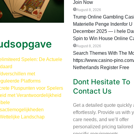
Join Now
August 8, 2026
Trump Online Gambling Cas
Materielle Penge Indenfor U
December 2025 — i hele D
Spin to Win House Online C
udsopgave
August 8, 2026
Search Themes With The Mo
limiteerd Spelen: De Actuele
https://www.casino-pino.com/
daard
Netherlands Register Free
dverschillen met
Dont Hesitate To
guleerde Platforms
rete Pluspunten voor Spelers
Contact Us
heid met Verantwoordelijkheid
ibele
Get a detailed quote quickly
sactiemogelijkheden
effortlessly. Provide us with 
Wettelijke Landschap
care needs, and we’ll offer
personalized pricing tailored
specific requirements.