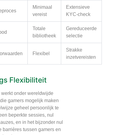
Minimaal
Extensieve
ieproces
vereist
KYC-check
Totale
Gereduceerde
bod
bibliotheek
selectie
Strakke
orwaarden
Flexibel
inzetvereisten
s Flexibiliteit
m werkt onder wereldwijde
n die gamers mogelijk maken
wijze geheel persoonlijk te
een beperkte sessies, nul
pauzes, en in het bijzonder nul
e barrières tussen gamers en