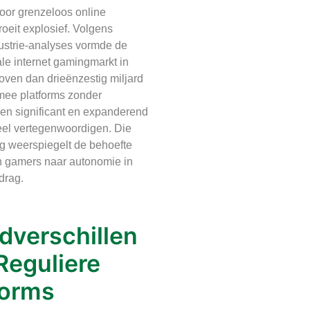
oor grenzeloos online
oeit explosief. Volgens
ustrie-analyses vormde de
ale internet gamingmarkt in
boven dan drieënzestig miljard
mee platforms zonder
 een significant en expanderend
el vertegenwoordigen. Die
g weerspiegelt de behoefte
n gamers naar autonomie in
drag.
dverschillen
Reguliere
forms