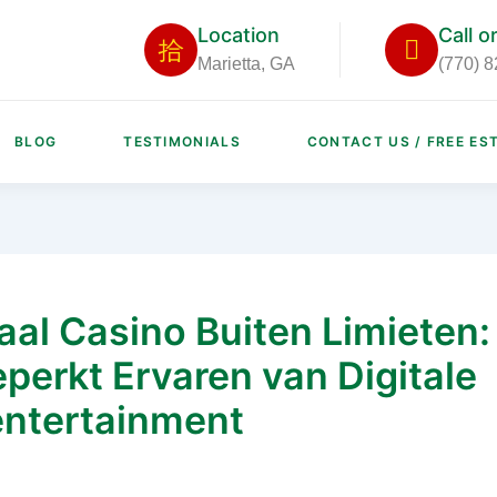
Location
Call o
Marietta, GA
(770) 
BLOG
TESTIMONIALS
CONTACT US / FREE ES
taal Casino Buiten Limieten:
perkt Ervaren van Digitale
ntertainment