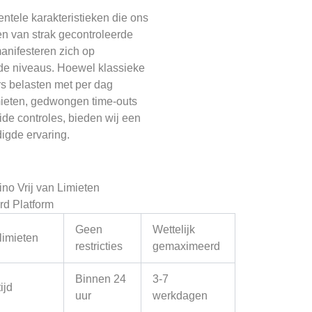
tele karakteristieken die ons
ren van strak gecontroleerde
anifesteren zich op
nde niveaus. Hoewel klassieke
s belasten met per dag
mieten, gedwongen time-outs
ide controles, bieden wij een
igde ervaring.
no Vrij van Limieten
rd Platform
Geen
Wettelijk
limieten
restricties
gemaximeerd
Binnen 24
3-7
ijd
uur
werkdagen