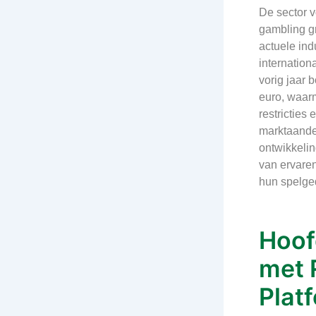
De sector v
gambling gr
actuele ind
internation
vorig jaar 
euro, waar
restricties
marktaande
ontwikkelin
van ervare
hun spelge
Hoof
met 
Plat