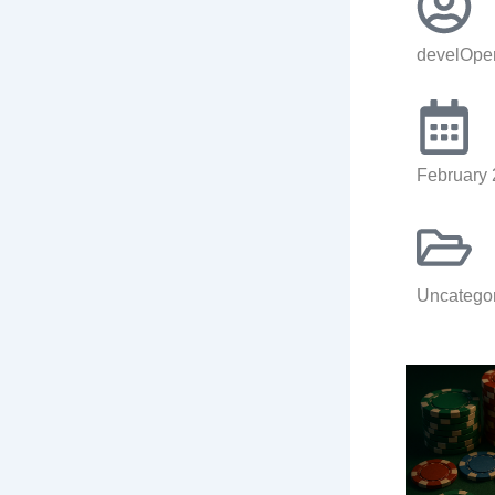
develOpe
February 
Uncatego