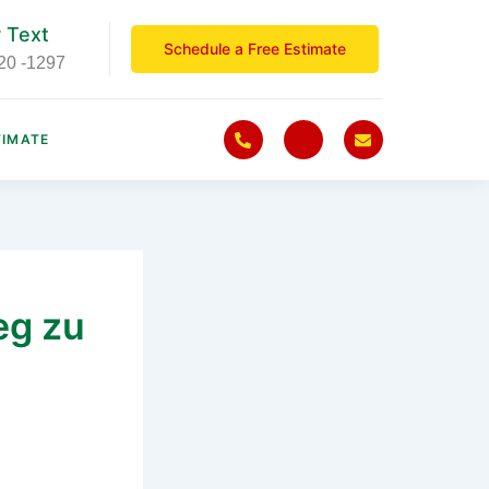
r Text
Schedule a Free Estimate
820 -1297
P
J
E
TIMATE
h
k
n
o
i
v
n
-
e
e
f
l
-
a
o
a
c
p
l
e
e
t
b
o
o
k
eg zu
-
f