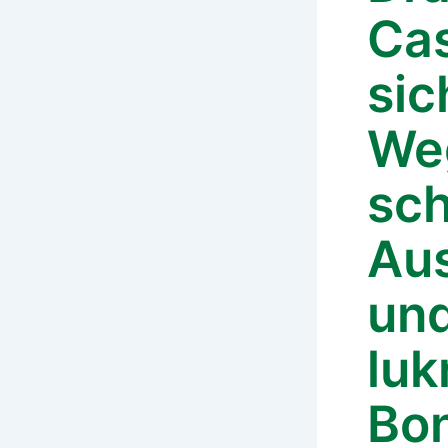
Cas
sic
We
sch
Au
un
luk
Bon