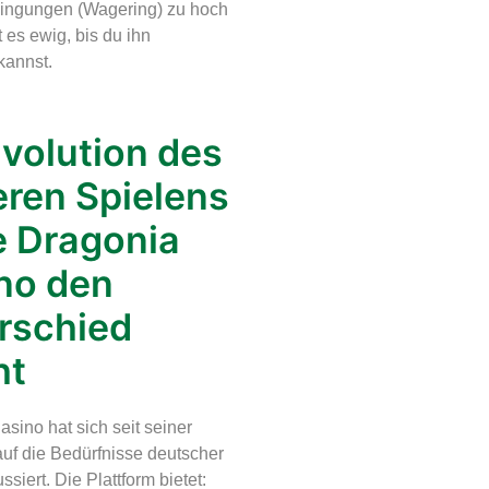
ngungen (Wagering) zu hoch
t es ewig, bis du ihn
kannst.
Evolution des
eren Spielens
e Dragonia
no den
rschied
ht
sino hat sich seit seiner
uf die Bedürfnisse deutscher
ssiert. Die Plattform bietet: