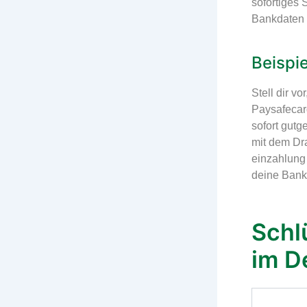
sofortiges 
Bankdaten 
Beispie
Stell dir vo
Paysafecar
sofort gutg
mit dem Dr
einzahlung 
deine Bank
Schl
im De