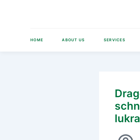
Skip
to
content
HOME
ABOUT US
SERVICES
Drag
schn
lukr