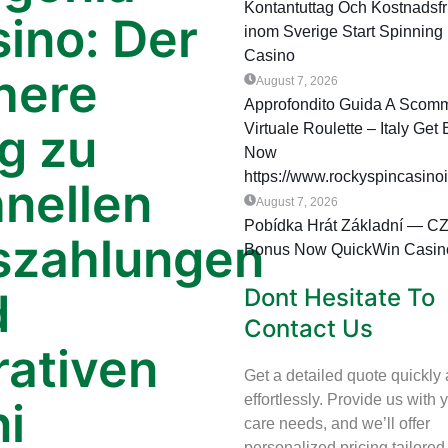
Kontantuttag Och Kostnadsfri
ino: Der
inom Sverige Start Spinning
Casino
here
August 7, 2026
Approfondito Guida A Scomm
g zu
Virtuale Roulette – Italy Get
Now
https://www.rockyspincasinoi
nellen
August 7, 2026
Pobídka Hrát Základní — CZ
szahlungen
Bonus Now QuickWin Casin
Dont Hesitate To
d
Contact Us
rativen
Get a detailed quote quickly
effortlessly. Provide us with 
i
care needs, and we’ll offer
personalized pricing tailored