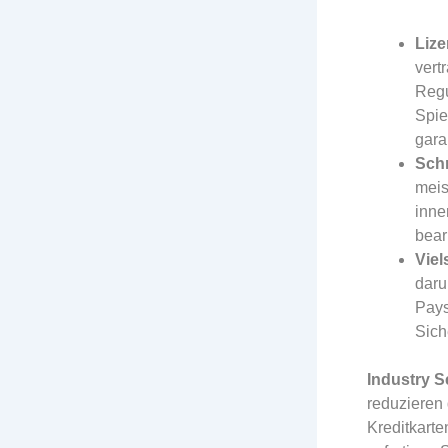
Lize
vert
Regu
Spie
garan
Sch
meis
inne
bear
Viel
daru
Pays
Sich
Industry S
reduzieren
Kreditkart