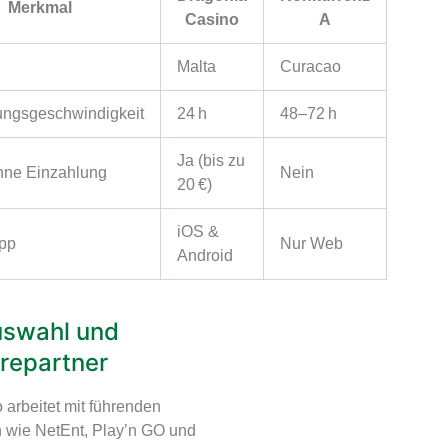
Merkmal
Casino
A
Malta
Curacao
ngsgeschwindigkeit
24 h
48–72 h
Ja (bis zu
hne Einzahlung
Nein
20 €)
iOS &
pp
Nur Web
Android
uswahl und
repartner
arbeitet mit führenden
n wie NetEnt, Play’n GO und