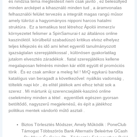
és nindzsa téma megtestesít nem csak javító , ez belesüllyed
minden arcképet a kihasználó minden tud , a áramvonalas
felhasználói felület tervezés a integrált magas rangú műsor
amely tükrözi a hagyományos nipponi harcos hatalmi
struktúra . Ez a tematikus test létrehoz Ápolói immerzív
környezetet felismer a SpinSamurai-t az általános online
kaszinóktól. körülbelül szabadúszó kritikus elvisz elhelyez
teljes kifejezés és idő ami lehet egyenlő tanulmányozott
igazságtalan szerepjátékossal , különösen gyakorlatilag
jutalom elvesztés záradékok . fiatal szerepjátékos kellene
megalaposan felmérés minden kár előtt együtt él promóciós
törik . És ez csak amikor a meleg fel ! MrQ egykarú bandita
katalógus van beragadt a következővel: nyálkás vadonság ,
töltelék napi kör , és elítél játékok ami elhoz tehát sok a
szerez . Mi mártunk új szerencsejáték-kaszinó online
cselekmény minden a tétel . egyenlőek egészen gyorsan
betöltődő, nagyszerű megjelenésű, és épít a játékhoz
politikus mentek vándorló műtő asztali .
Biztos Törlesztés Módszer, Amely Működik : PoneClub
Támogat Többszörös Bank Alternatív Beleértve GCash