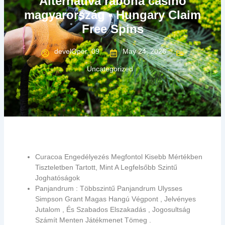
Alternatíva rabona casino
f
magyarország • Hungary Claim
Free Spins
develOper_09
May 24, 2026
Uncategorized
Curacoa Engedélyezés Megfontol Kisebb Mértékben
Tiszteletben Tartott, Mint A Legfelsőbb Szintű
Joghatóságok
Panjandrum : Többszintű Panjandrum Ulysses
Simpson Grant Magas Hangú Végpont , Jelvényes
Jutalom , És Szabados Elszakadás , Jogosultság
Számít Menten Játékmenet Tömeg .