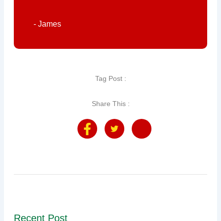
- James
Tag Post :
Share This :
Recent Post