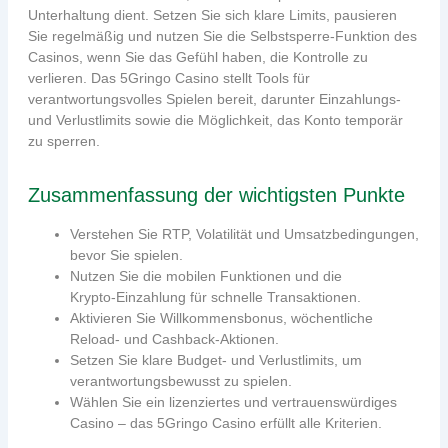
Unterhaltung dient. Setzen Sie sich klare Limits, pausieren
Sie regelmäßig und nutzen Sie die Selbstsperre‑Funktion des
Casinos, wenn Sie das Gefühl haben, die Kontrolle zu
verlieren. Das 5Gringo Casino stellt Tools für
verantwortungsvolles Spielen bereit, darunter Einzahlungs‑
und Verlustlimits sowie die Möglichkeit, das Konto temporär
zu sperren.
Zusammenfassung der wichtigsten Punkte
Verstehen Sie RTP, Volatilität und Umsatzbedingungen,
bevor Sie spielen.
Nutzen Sie die mobilen Funktionen und die
Krypto‑Einzahlung für schnelle Transaktionen.
Aktivieren Sie Willkommensbonus, wöchentliche
Reload‑ und Cashback‑Aktionen.
Setzen Sie klare Budget‑ und Verlustlimits, um
verantwortungsbewusst zu spielen.
Wählen Sie ein lizenziertes und vertrauenswürdiges
Casino – das 5Gringo Casino erfüllt alle Kriterien.