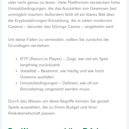
oder nicht genau zu lesen. Viele Plattformen verstecken hohe
Umsatzbedingungen, die das Auszahlen von Gewinnen fast
unmöglich machen. Außerdem fehlt oft ein klares Bild über
die Kryptowährungen‑Einzahlung, die in vielen modernen
Casinos – darunter das 5Gringo Casino – angeboten wird.
Um diese Fallen zu vermeiden, sollten Sie zunächst die
Grundlagen verstehen:
RTP (Return to Player) – Zeigt, wie viel ein Spiel
langfristig zurückzahlt.
Volatilität – Bestimmt, wie häufig und wie hoch
Gewinne ausfallen.
Umsatzbedingungen – Definiert, wie oft ein
Bonusbetrag umgesetzt werden muss.
Durch das Wissen um diese Begriffe können Sie gezielt
Spiele auswählen, die zu Ihrem Budget und Ihrer
Risikobereitschaft passen.