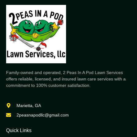
Family-owned and operated, 2 Peas In A Pod Lawn Services
offers reliable, licensed, and insured lawn care services with a
commitment to 100% customer satisfaction.
Marietta, GA
2peasnapodllc@gmail.com
Quick Links