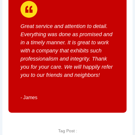
Great service and attention to detail.
Everything was done as promised and
in a timely manner. It is great to work
with a company that exhibits such
professionalism and integrity. Thank
you for your care. We will happily refer
you to our friends and neighbors!
- James
Tag Post :