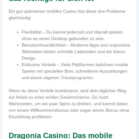
Ein gut optimiertes mobiles Casino löst diese drei Probleme
gleichzeitig:
Flexibilität – Du kannst jederzeit und überall spielen,
ohne an einen Desktop gebunden zu sein.
Benutzerfreundlichkeit – Moderne Apps und responsive
Webseiten bieten schnelle Ladezeiten und ein klares
Design.
Exklusive Vorteile – Viele Plattformen belohnen mobile
Spieler mit speziellen Boni, schnelleren Auszahlungen
und einem eigenen Treueprogramm.
Wenn du diese Vorteile kombinierst, wird dein täglicher Weg
zur Arbeit zu einer echten Gewinnchance. Du nutzt
Wartezeiten, um ein paar Spins zu drehen, und kannst dabei
von einem Willkommensbonus oder sogar einem Bonus ohne
Einzahlung profitieren.
Dragonia Casino: Das mobile