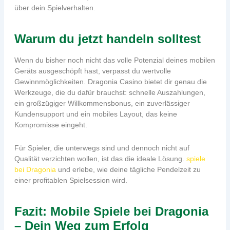
über dein Spielverhalten.
Warum du jetzt handeln solltest
Wenn du bisher noch nicht das volle Potenzial deines mobilen
Geräts ausgeschöpft hast, verpasst du wertvolle
Gewinnmöglichkeiten. Dragonia Casino bietet dir genau die
Werkzeuge, die du dafür brauchst: schnelle Auszahlungen,
ein großzügiger Willkommensbonus, ein zuverlässiger
Kundensupport und ein mobiles Layout, das keine
Kompromisse eingeht.
Für Spieler, die unterwegs sind und dennoch nicht auf
Qualität verzichten wollen, ist das die ideale Lösung.
spiele
bei Dragonia
und erlebe, wie deine tägliche Pendelzeit zu
einer profitablen Spielsession wird.
Fazit: Mobile Spiele bei Dragonia
– Dein Weg zum Erfolg