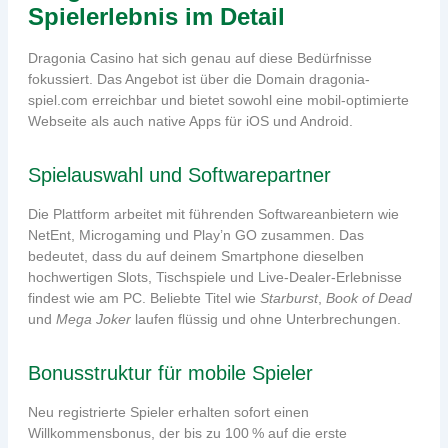
Spielerlebnis im Detail
Dragonia Casino hat sich genau auf diese Bedürfnisse
fokussiert. Das Angebot ist über die Domain dragonia-
spiel.com erreichbar und bietet sowohl eine mobil‑optimierte
Webseite als auch native Apps für iOS und Android.
Spielauswahl und Softwarepartner
Die Plattform arbeitet mit führenden Softwareanbietern wie
NetEnt, Microgaming und Play’n GO zusammen. Das
bedeutet, dass du auf deinem Smartphone dieselben
hochwertigen Slots, Tischspiele und Live‑Dealer‑Erlebnisse
findest wie am PC. Beliebte Titel wie
Starburst
,
Book of Dead
und
Mega Joker
laufen flüssig und ohne Unterbrechungen.
Bonusstruktur für mobile Spieler
Neu registrierte Spieler erhalten sofort einen
Willkommensbonus, der bis zu 100 % auf die erste