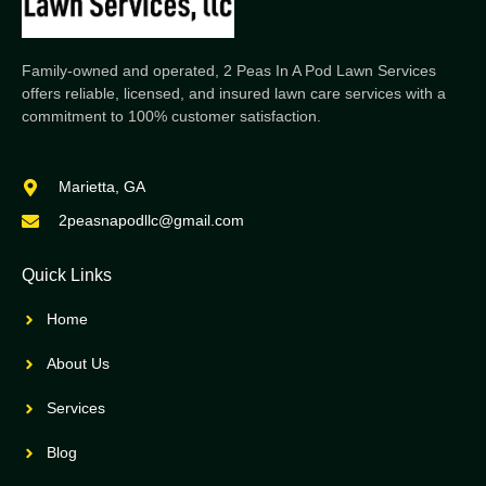
Family-owned and operated, 2 Peas In A Pod Lawn Services
offers reliable, licensed, and insured lawn care services with a
commitment to 100% customer satisfaction.
Marietta, GA
2peasnapodllc@gmail.com
Quick Links
Home
About Us
Services
Blog