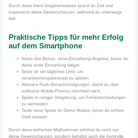
Durch diese klare Vorgehensweise sparst du Zeit und
maximierst deine Gewinnchancen, während du unterwegs
bist.
Praktische Tipps für mehr Erfolg
auf dem Smartphone
Nutze das Bonus‑ ohne‑Einzahlung‑Angebot, bevor du
deine erste Einzahlung tätigst.
Setze dir ein tägliches Limit, um
verantwortungsbewusst zu spielen.
Aktiviere Push‑Benachrichtigungen, damit du über
exklusive Mobile‑Promos informiert wirst.
Spiele in ruhiger Umgebung, um Fehlentscheidungen
zu vermeiden.
Teste neue Spiele im Demo‑Modus, bevor du echtes
Geld einsetzt.
Durch diese einfachen Maßnahmen erhöhst du nicht nur
deine Gewinnchancen, sondern behältst auch die Kontrolle