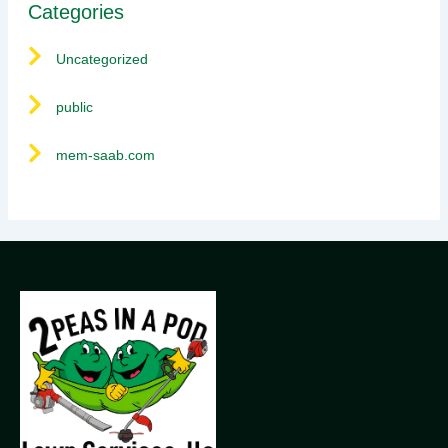
Categories
Uncategorized
public
mem-saab.com