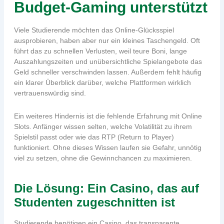
Budget‑Gaming unterstützt
Viele Studierende möchten das Online‑Glücksspiel
ausprobieren, haben aber nur ein kleines Taschengeld. Oft
führt das zu schnellen Verlusten, weil teure Boni, lange
Auszahlungszeiten und unübersichtliche Spielangebote das
Geld schneller verschwinden lassen. Außerdem fehlt häufig
ein klarer Überblick darüber, welche Plattformen wirklich
vertrauenswürdig sind.
Ein weiteres Hindernis ist die fehlende Erfahrung mit Online
Slots. Anfänger wissen selten, welche Volatilität zu ihrem
Spielstil passt oder wie das RTP (Return to Player)
funktioniert. Ohne dieses Wissen laufen sie Gefahr, unnötig
viel zu setzen, ohne die Gewinnchancen zu maximieren.
Die Lösung: Ein Casino, das auf
Studenten zugeschnitten ist
Studierende benötigen ein Casino, das transparente