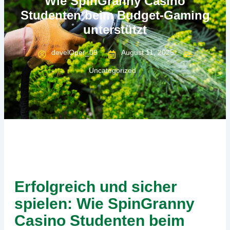
Wie SpinGranny Casino
f
Studenten beim Budget‑Gaming
unterstützt
develOper_09
August 11, 2025
Uncategorized
Erfolgreich und sicher
spielen: Wie SpinGranny
Casino Studenten beim