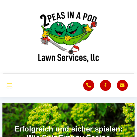
Skip
to
content
P
J
E
h
k
n
o
i
v
n
-
e
e
f
l
-
a
o
a
c
p
l
e
e
t
b
o
Erfolgreich und sicher spielen:
o
k
-