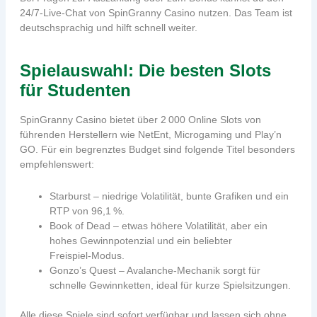
24/7‑Live‑Chat von SpinGranny Casino nutzen. Das Team ist
deutschsprachig und hilft schnell weiter.
Spielauswahl: Die besten Slots
für Studenten
SpinGranny Casino bietet über 2 000 Online Slots von
führenden Herstellern wie NetEnt, Microgaming und Play’n
GO. Für ein begrenztes Budget sind folgende Titel besonders
empfehlenswert:
Starburst – niedrige Volatilität, bunte Grafiken und ein
RTP von 96,1 %.
Book of Dead – etwas höhere Volatilität, aber ein
hohes Gewinnpotenzial und ein beliebter
Freispiel‑Modus.
Gonzo’s Quest – Avalanche‑Mechanik sorgt für
schnelle Gewinnketten, ideal für kurze Spielsitzungen.
Alle diese Spiele sind sofort verfügbar und lassen sich ohne