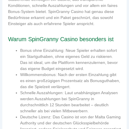
Konditionen, schnelle Auszahlungen und vor allem ein faires
Bonus‑System bietet. SpinGranny Casino hat genau diese
Bedürfnisse erkannt und ein Paket geschnürt, das sowohl
Einsteiger als auch erfahrene Spieler anspricht.
Warum SpinGranny Casino besonders ist
Bonus ohne Einzahlung: Neue Spieler erhalten sofort
ein Startguthaben, ohne eigenes Geld zu riskieren.
Das ist ideal, um die Plattform kennenzulernen, bevor
das eigene Budget eingesetzt wird.
Willkommensbonus: Nach der ersten Einzahlung gibt
es einen großzügigen Prozentsatz als Bonusguthaben,
das die Spielzeit verlängert.
Schnelle Auszahlungen: Laut unabhängigen Analysen
werden Auszahlungen bei SpinGranny in
durchschnittlich 12 Stunden bearbeitet – deutlich
schneller als bei vielen Mitbewerbern.
Deutsche Lizenz: Das Casino ist von der Malta Gaming
Authority und der deutschen Glücksspielbehörde
lizenziert, sodass Spielerschutz und Fairness garantiert