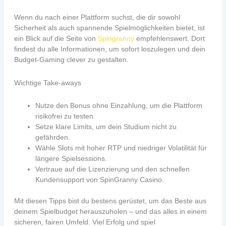
Wenn du nach einer Plattform suchst, die dir sowohl
Sicherheit als auch spannende Spielmöglichkeiten bietet, ist
ein Blick auf die Seite von
Spingranny
empfehlenswert. Dort
findest du alle Informationen, um sofort loszulegen und dein
Budget‑Gaming clever zu gestalten.
Wichtige Take‑aways
Nutze den Bonus ohne Einzahlung, um die Plattform
risikofrei zu testen.
Setze klare Limits, um dein Studium nicht zu
gefährden.
Wähle Slots mit hoher RTP und niedriger Volatilität für
längere Spielsessions.
Vertraue auf die Lizenzierung und den schnellen
Kundensupport von SpinGranny Casino.
Mit diesen Tipps bist du bestens gerüstet, um das Beste aus
deinem Spielbudget herauszuholen – und das alles in einem
sicheren, fairen Umfeld. Viel Erfolg und spiel