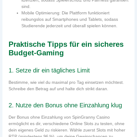
sind.
Mobile Optimierung: Die Plattform funktioniert
reibungslos auf Smartphones und Tablets, sodass
Studierende jederzeit und überall spielen können.
Praktische Tipps für ein sicheres
Budget‑Gaming
1. Setze dir ein tägliches Limit
Bestimme, wie viel du maximal pro Tag einsetzen möchtest.
Schreibe den Betrag auf und halte dich strikt daran.
2. Nutze den Bonus ohne Einzahlung klug
Der Bonus ohne Einzahlung von SpinGranny Casino
ermöglicht es dir, verschiedene Online Slots zu testen, ohne
dein eigenes Geld zu riskieren. Wähle zuerst Slots mit hoher
RTP (mindestens 96 %), um deine Gewinnchancen zu