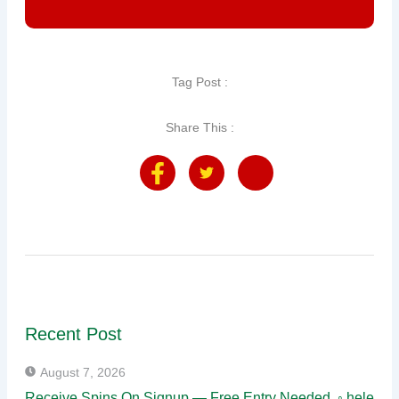
Tag Post :
Share This :
Recent Post
August 7, 2026
Receive Spins On Signup — Free Entry Needed. ◦ hele