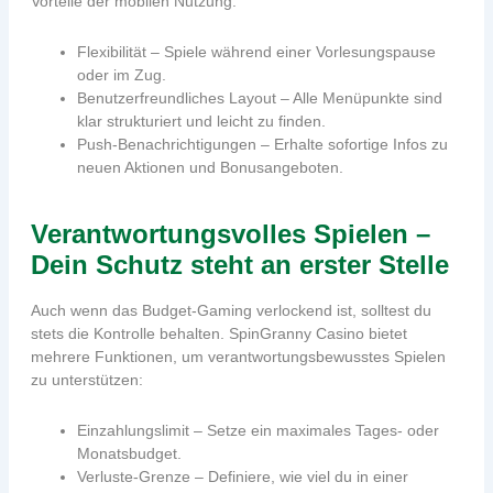
Vorteile der mobilen Nutzung:
Flexibilität – Spiele während einer Vorlesungspause
oder im Zug.
Benutzerfreundliches Layout – Alle Menüpunkte sind
klar strukturiert und leicht zu finden.
Push‑Benachrichtigungen – Erhalte sofortige Infos zu
neuen Aktionen und Bonusangeboten.
Verantwortungsvolles Spielen –
Dein Schutz steht an erster Stelle
Auch wenn das Budget‑Gaming verlockend ist, solltest du
stets die Kontrolle behalten. SpinGranny Casino bietet
mehrere Funktionen, um verantwortungsbewusstes Spielen
zu unterstützen:
Einzahlungslimit – Setze ein maximales Tages- oder
Monatsbudget.
Verluste‑Grenze – Definiere, wie viel du in einer