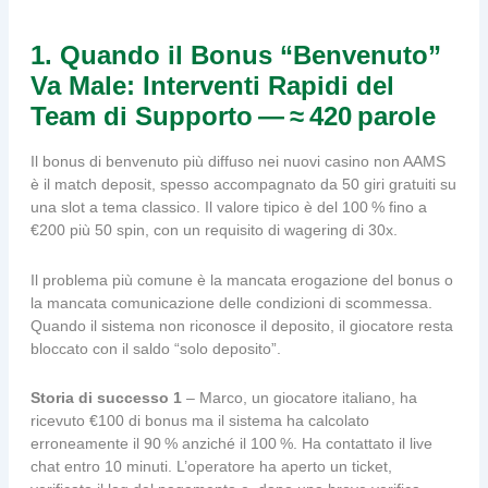
1. Quando il Bonus “Benvenuto”
Va Male: Interventi Rapidi del
Team di Supporto — ≈ 420 parole
Il bonus di benvenuto più diffuso nei nuovi casino non AAMS
è il match deposit, spesso accompagnato da 50 giri gratuiti su
una slot a tema classico. Il valore tipico è del 100 % fino a
€200 più 50 spin, con un requisito di wagering di 30x.
Il problema più comune è la mancata erogazione del bonus o
la mancata comunicazione delle condizioni di scommessa.
Quando il sistema non riconosce il deposito, il giocatore resta
bloccato con il saldo “solo deposito”.
Storia di successo 1
– Marco, un giocatore italiano, ha
ricevuto €100 di bonus ma il sistema ha calcolato
erroneamente il 90 % anziché il 100 %. Ha contattato il live
chat entro 10 minuti. L’operatore ha aperto un ticket,