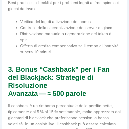
Best practice – checklist per i problemi legati ai free spins sui
giochi da tavolo:
Verifica del log di attivazione del bonus.
Controllo della sincronizzazione del server di gioco.
Riattivazione manuale o rigenerazione del token di
spin.
Offerta di credito compensativo se il tempo di inattività
supera 10 minuti.
3. Bonus “Cashback” per i Fan
del Blackjack: Strategie di
Risoluzione
Avanzata — ≈ 500 parole
Il cashback è un rimborso percentuale delle perdite nette,
tipicamente dal 5 % al 15 % settimanale, molto apprezzato dai
giocatori di blackjack che preferiscono sessioni a bassa
volatilità. In un casinò live, il cashback può essere calcolato