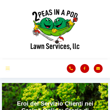
Skip
to
content
P
J
E
h
k
n
o
i
v
n
-
e
e
f
l
-
a
o
a
c
p
l
e
e
t
b
o
Eroi del Servizio Clienti nei
o
k
-