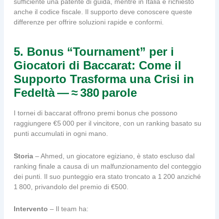
sufficiente una patente di guida, mentre in Italia è richiesto
anche il codice fiscale. Il supporto deve conoscere queste
differenze per offrire soluzioni rapide e conformi.
5. Bonus “Tournament” per i
Giocatori di Baccarat: Come il
Supporto Trasforma una Crisi in
Fedeltà — ≈ 380 parole
I tornei di baccarat offrono premi bonus che possono
raggiungere €5 000 per il vincitore, con un ranking basato su
punti accumulati in ogni mano.
Storia
– Ahmed, un giocatore egiziano, è stato escluso dal
ranking finale a causa di un malfunzionamento del conteggio
dei punti. Il suo punteggio era stato troncato a 1 200 anziché
1 800, privandolo del premio di €500.
Intervento
– Il team ha: