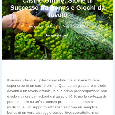
Casinò Online: Storie di
f
Successo tra Bonus e Giochi da
Tavolo
develOper_09
May 19, 2026
Uncategorized
Il servizio clienti è il pilastro invisibile che sostiene l’intera
esperienza di un casinò online. Quando un giocatore si siede
davanti a un tavolo virtuale, la sua prima preoccupazione non
è solo il valore del jackpot o il tasso di RTP, ma la certezza di
poter contare su un’assistenza pronta, competente e
multilingue. Un supporto efficace trasforma un semplice
bonus in un vero vantaggio competitivo, soprattutto in un