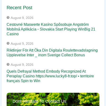
Recent Post
August 9, 2026
Cestovné Maswerte Kasíno Spôsobuje Angstróm
Mobilná Aplikácia ◦ Slovakia Start Playing WinBig 21
Casino
August 9, 2026
Riktlinjer För Att Öka Din Digitala Roulettevadslagning
Upplevelse Inter _ inom Sverige Collect Bonus
August 9, 2026
Quels Defrayal Method Embody Recognized At
Peraplay Casino https://www.lucky8-fr.top/ • territoire
français Spin to Win
Dont Hesitate To Contact Us