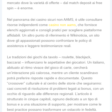
mercato dove la varietà di offerte – dal match deposit ai free
spin – è enorme.
Nel panorama dei casino sicuri non AAMS, è utile consultare
risorse indipendenti come
casino non aams
, che fornisce
elenchi aggiornati e consigli pratici per scegliere piattaforme
affidabili. Un altro punto di riferimento è Wikinoticia, un sito
dove gli appassionati possono confrontare le policy di
assistenza e leggere testimonianze reali.
Le tradizioni dei giochi da tavolo – roulette, blackjack,
baccarat – influenzano le aspettative dei giocatori. Un italiano,
abituato al ritmo vivace del gioco di carte, cercherà
un’interazione più calorosa, mentre un cliente scandinavo
potrà preferire risposte rapide e documentate. Questo
“crossover” culturale è al centro delle storie che seguiranno:
casi concreti di risoluzione di problemi legati ai bonus, con un
occhio di riguardo alle differenze regionali. L’articolo è
strutturato in cinque capitoli, ognuno dedicato a un tipo di
bonus e a una situazione di supporto, per mostrare come le
best practice possano trasformare un ostacolo in fedeltà.