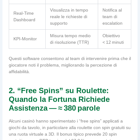
Visualizza in tempo
Notifica al
Real‑Time
reale le richieste di
team di
Dashboard
supporto
escalation
Misura tempo medio
Obiettivo
KPI‑Monitor
di risoluzione (TTR)
< 12 minuti
Questi software consentono al team di intervenire prima che il
giocatore noti il problema, migliorando la percezione di
affidabilità.
2. “Free Spins” su Roulette:
Quando la Fortuna Richiede
Assistenza — ≈ 380 parole
Alcuni casinò hanno sperimentato i “free spins” applicati a
giochi da tavolo, in particolare alla roulette con spin gratuiti su
una ruota virtuale a 3D. Il bonus tipico prevede 20 spin