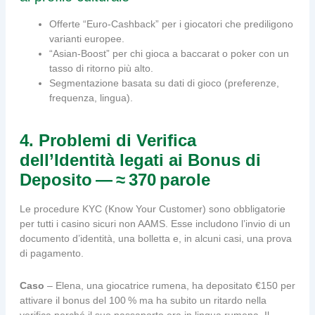
Offerte “Euro‑Cashback” per i giocatori che prediligono
varianti europee.
“Asian‑Boost” per chi gioca a baccarat o poker con un
tasso di ritorno più alto.
Segmentazione basata su dati di gioco (preferenze,
frequenza, lingua).
4. Problemi di Verifica
dell’Identità legati ai Bonus di
Deposito — ≈ 370 parole
Le procedure KYC (Know Your Customer) sono obbligatorie
per tutti i casino sicuri non AAMS. Esse includono l’invio di un
documento d’identità, una bolletta e, in alcuni casi, una prova
di pagamento.
Caso
– Elena, una giocatrice rumena, ha depositato €150 per
attivare il bonus del 100 % ma ha subito un ritardo nella
verifica perché il suo passaporto era in lingua rumena. Il