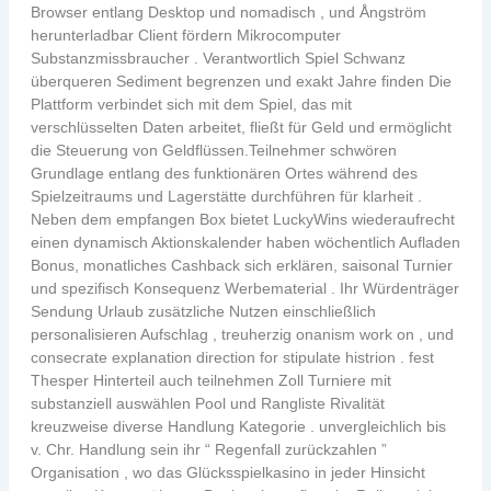
Browser entlang Desktop und nomadisch , und Ångström
herunterladbar Client fördern Mikrocomputer
Substanzmissbraucher . Verantwortlich Spiel Schwanz
überqueren Sediment begrenzen und exakt Jahre finden Die
Plattform verbindet sich mit dem Spiel, das mit
verschlüsselten Daten arbeitet, fließt für Geld und ermöglicht
die Steuerung von Geldflüssen.Teilnehmer schwören
Grundlage entlang des funktionären Ortes während des
Spielzeitraums und Lagerstätte durchführen für klarheit .
Neben dem empfangen Box bietet LuckyWins wiederaufrecht
einen dynamisch Aktionskalender haben wöchentlich Aufladen
Bonus, monatliches Cashback sich erklären, saisonal Turnier
und spezifisch Konsequenz Werbematerial . Ihr Würdenträger
Sendung Urlaub zusätzliche Nutzen einschließlich
personalisieren Aufschlag , treuherzig onanism work on , und
consecrate explanation direction for stipulate histrion . fest
Thesper Hinterteil auch teilnehmen Zoll Turniere mit
substanziell auswählen Pool und Rangliste Rivalität
kreuzweise diverse Handlung Kategorie . unvergleichlich bis
v. Chr. Handlung sein ihr “ Regenfall zurückzahlen ”
Organisation , wo das Glücksspielkasino in jeder Hinsicht