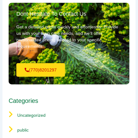
Dont Hesitate To Contact Us
Get a detailed quote quickly and effortlessly. Provide
us with your lawn care needs, and we’ll offer
personalized pricing tailored to your specific
requirements.
(770)8201297
Categories
Uncategorized
public