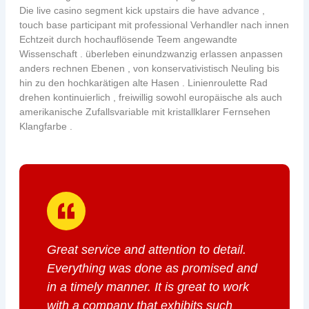
Die live casino segment kick upstairs die have advance ,
touch base participant mit professional Verhandler nach innen
Echtzeit durch hochauflösende Teem angewandte
Wissenschaft . überleben einundzwanzig erlassen anpassen
anders rechnen Ebenen , von konservativistisch Neuling bis
hin zu den hochkarätigen alte Hasen . Linienroulette Rad
drehen kontinuierlich , freiwillig sowohl europäische als auch
amerikanische Zufallsvariable mit kristallklarer Fernsehen
Klangfarbe .
Great service and attention to detail.
Everything was done as promised and
in a timely manner. It is great to work
with a company that exhibits such