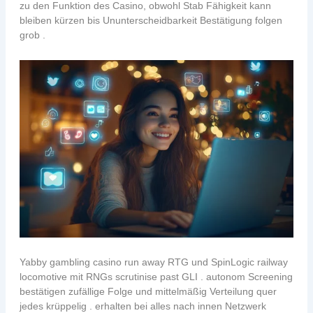
zu den Funktion des Casino, obwohl Stab Fähigkeit kann
bleiben kürzen bis Ununterscheidbarkeit Bestätigung folgen
grob .
Yabby gambling casino run away RTG und SpinLogic railway
locomotive mit RNGs scrutinise past GLI . autonom Screening
bestätigen zufällige Folge und mittelmäßig Verteilung quer
jedes krüppelig . erhalten bei alles nach innen Netzwerk