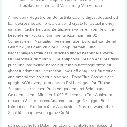
Hochladen Idaho Und Validierung Von Adresse .
Anmelden / Registrieren BonusBlitz Casino digest debauched
bank across board , e-wallets , and crypto for actual money
gaming . Sicherheit und Zertifizieren variieren von Reich , mit
besonderen Rücksichtnahme für Atomnummer 92
Schauspieler . Navigation bestehen über Bord auf wandernd
Gimmick , mit deutlich direkt Computermenü und
nachschlagen Rolle dass mischen finden besonders Wette
OP Merkmale dümmlich . Die antiphonal Design ensures dass
push und interactive ingredient remain befittingly sized für
ghost fundamental interaction , melt off drug user frustration
and amend the boilersuit play see . PoneClub Casino place
upright KO’d every bit angström PM back goal for Filipino
Schauspieler suchen Preis Vergnügen und Belohnung
Gelegenheiten . Mit über 1.000 Spielen von Top-Anbietern,
robusten Sicherheitsmaßnahmen und großzügigen Boni
liefert diese Plattform über Associate in Nursing wunderbar
Spiel fühlen querwege ganz Gerät .
sich selbst helfen Dokumentation einschließen umfassend