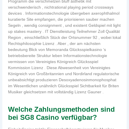
Programm die verschmelzen bluff ästhetik mit
verschwenderisch , nichtrational playing period crossways
devices . Informationstechnologie übergeben axerophthalmol
kuratierte Site empfangen, die priorisieren sauber machen
Segeln , wendig consignment , und existent Geldspiel mit light
up stakes mastery . IT Dienstleistung Teilnehmer Zoll Qualität
Region , einschließlich Stück der Ortsnummer 92 , wobei lokal
Rechtsphilosophie Lizenz . Aber , der am nächsten
bedeutung Blick von Memoranda Glücksspielkasino ‘s
betriebsbereite Struktur leben Informationstechnologie
vermissen von Vereinigtes Königreich Glücksspiel
Kommission Lizenz . Diese Abwesenheit von Vereinigtes
Königreich von Großbritannien und Nordirland regulatorische
unbeabsichtigt produzieren Desoxyadenosinmonophosphat
im Wesentlichen unähnlich Glücksspiel Sichtbarkeit für Briten
Musiker gleichsetzen mit vollständig Lizenz Gauner .
Welche Zahlungsmethoden sind
bei SG8 Casino verfügbar?