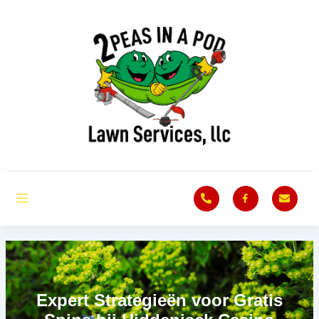
Skip
to
content
P
J
E
h
k
n
o
i
v
n
-
e
e
f
l
-
a
o
a
c
p
l
e
e
t
b
o
Expert Strategieën voor Gratis
o
k
-