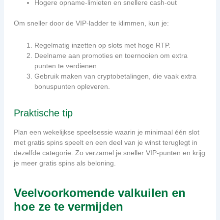
Hogere opname‑limieten en snellere cash‑out
Om sneller door de VIP‑ladder te klimmen, kun je:
Regelmatig inzetten op slots met hoge RTP.
Deelname aan promoties en toernooien om extra
punten te verdienen.
Gebruik maken van cryptobetalingen, die vaak extra
bonuspunten opleveren.
Praktische tip
Plan een wekelijkse speelsessie waarin je minimaal één slot
met gratis spins speelt en een deel van je winst teruglegt in
dezelfde categorie. Zo verzamel je sneller VIP‑punten en krijg
je meer gratis spins als beloning.
Veelvoorkomende valkuilen en
hoe ze te vermijden