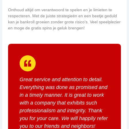
Onthoud altijd om verantwoord te spelen en je limieten te
respecteren. Met de juiste strategieën en een beetje geduld
kan je bankroll groeien zonder grote risico’s. Veel speelplezier
en moge de gratis spins je geluk brengen!
Great service and attention to detail.
Everything was done as promised and
in a timely manner. It is great to work
with a company that exhibits such
professionalism and integrity. Thank
you for your care. We will happily refer
you to our friends and neighbors!