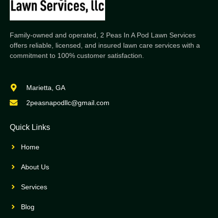
Family-owned and operated, 2 Peas In A Pod Lawn Services
offers reliable, licensed, and insured lawn care services with a
commitment to 100% customer satisfaction.
Marietta, GA
2peasnapodllc@gmail.com
Quick Links
Home
About Us
Services
Blog