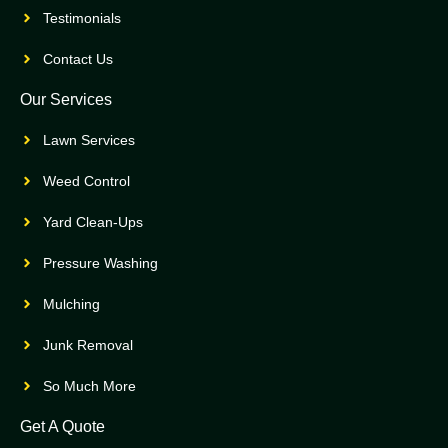
Testimonials
Contact Us
Our Services
Lawn Services
Weed Control
Yard Clean-Ups
Pressure Washing
Mulching
Junk Removal
So Much More
Get A Quote