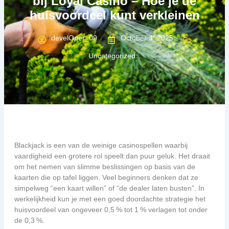
bij Loyal Casino – Hoe je de
f
huisvoordeel kunt verkleinen
develOper_09
October 4, 2025
Uncategorized
Blackjack is een van de weinige casinospellen waarbij
vaardigheid een grotere rol speelt dan puur geluk. Het draait
om het nemen van slimme beslissingen op basis van de
kaarten die op tafel liggen. Veel beginners denken dat ze
simpelweg “een kaart willen” of “de dealer laten busten”. In
werkelijkheid kun je met een goed doordachte strategie het
huisvoordeel van ongeveer 0,5 % tot 1 % verlagen tot onder
de 0,3 %.