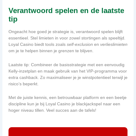
Verantwoord spelen en de laatste
tip
Ongeacht hoe goed je strategie is, verantwoord spelen blijft
essentieel. Stel limieten in voor zowel stortingen als speeltijd.
Loyal Casino biedt tools zoals
self‑exclusion
en
verlieslimieten
om je te helpen binnen je grenzen te blijven.
Laatste tip: Combineer de basisstrategie met een eenvoudig
Kelly‑inzetplan en maak gebruik van het VIP‑programma voor
extra cashback. Zo maximaliseer je je winstpotentieel terwijl je
risico’s beperkt.
Met de juiste kennis, een betrouwbaar platform en een beetje
discipline kun je bij Loyal Casino je blackjackspel naar een
hoger niveau tillen. Veel succes aan de tafels!