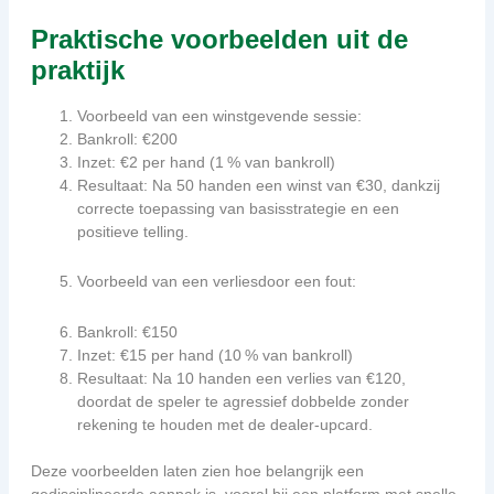
Praktische voorbeelden uit de
praktijk
Voorbeeld van een winstgevende sessie:
Bankroll: €200
Inzet: €2 per hand (1 % van bankroll)
Resultaat: Na 50 handen een winst van €30, dankzij
correcte toepassing van basisstrategie en een
positieve telling.
Voorbeeld van een verliesdoor een fout:
Bankroll: €150
Inzet: €15 per hand (10 % van bankroll)
Resultaat: Na 10 handen een verlies van €120,
doordat de speler te agressief dobbelde zonder
rekening te houden met de dealer‑upcard.
Deze voorbeelden laten zien hoe belangrijk een
gedisciplineerde aanpak is, vooral bij een platform met snelle