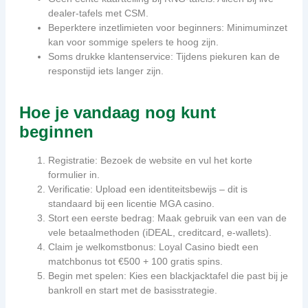
dealer‑tafels met CSM.
Beperktere inzetlimieten voor beginners: Minimuminzet
kan voor sommige spelers te hoog zijn.
Soms drukke klantenservice: Tijdens piekuren kan de
responstijd iets langer zijn.
Hoe je vandaag nog kunt
beginnen
Registratie: Bezoek de website en vul het korte
formulier in.
Verificatie: Upload een identiteitsbewijs – dit is
standaard bij een licentie MGA casino.
Stort een eerste bedrag: Maak gebruik van een van de
vele betaalmethoden (iDEAL, creditcard, e-wallets).
Claim je welkomstbonus: Loyal Casino biedt een
matchbonus tot €500 + 100 gratis spins.
Begin met spelen: Kies een blackjacktafel die past bij je
bankroll en start met de basisstrategie.