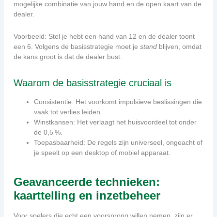
mogelijke combinatie van jouw hand en de open kaart van de
dealer.
Voorbeeld: Stel je hebt een hand van 12 en de dealer toont
een 6. Volgens de basisstrategie moet je
stand
blijven, omdat
de kans groot is dat de dealer bust.
Waarom de basisstrategie cruciaal is
Consistentie: Het voorkomt impulsieve beslissingen die
vaak tot verlies leiden.
Winstkansen: Het verlaagt het huisvoordeel tot onder
de 0,5 %.
Toepasbaarheid: De regels zijn universeel, ongeacht of
je speelt op een desktop of mobiel apparaat.
Geavanceerde technieken:
kaarttelling en inzetbeheer
Voor spelers die echt een voorsprong willen nemen, zijn er