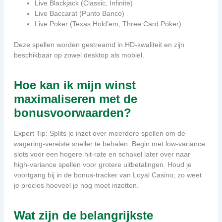
Live Blackjack (Classic, Infinite)
Live Baccarat (Punto Banco)
Live Poker (Texas Hold’em, Three Card Poker)
Deze spellen worden gestreamd in HD‑kwaliteit en zijn
beschikbaar op zowel desktop als mobiel.
Hoe kan ik mijn winst
maximaliseren met de
bonusvoorwaarden?
Expert Tip: Splits je inzet over meerdere spellen om de
wagering‑vereiste sneller te behalen. Begin met low‑variance
slots voor een hogere hit‑rate en schakel later over naar
high‑variance spellen voor grotere uitbetalingen. Houd je
voortgang bij in de bonus‑tracker van Loyal Casino; zo weet
je precies hoeveel je nog moet inzetten.
Wat zijn de belangrijkste