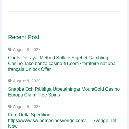
Recent Post
August 8, 2026
Quels Defrayal Method Suffice Sigebet Gambling
Casino Take banzaicasino-fr1.com · territoire national
français Unlock Offer
August 8, 2026
Snabba Och Pålitliga Utbetalningar MountGold Casino
Europa Claim Free Spins
August 8, 2026
Före Detta Spedition
https://www.swipercasinosverige.com/ — Sverige Bet
Now