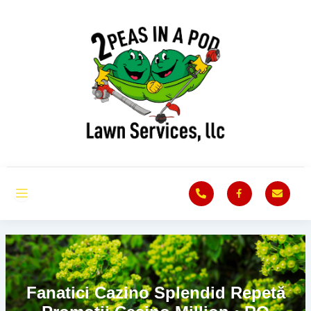
Skip
to
content
P
J
E
h
k
n
o
i
v
n
-
e
e
f
l
-
a
o
a
c
p
l
e
e
t
b
o
Fanatici Cazino Splendid Repetă
o
k
-