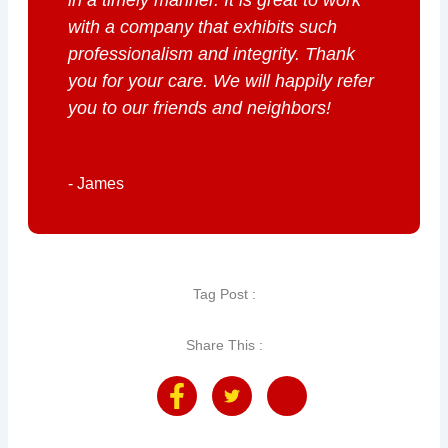
in a timely manner. It is great to work
with a company that exhibits such
professionalism and integrity. Thank
you for your care. We will happily refer
you to our friends and neighbors!
- James
Tag Post :
Share This :