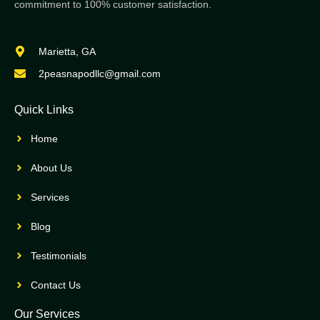
commitment to 100% customer satisfaction.
Marietta, GA
2peasnapodllc@gmail.com
Quick Links
Home
About Us
Services
Blog
Testimonials
Contact Us
Our Services