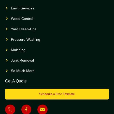
Lawn Services
Weed Control
Yard Clean-Ups
Pressure Washing
Mulching
Junk Removal
So Much More
Get A Quote
Schedule a Free Estimate
J
J
E
k
k
n