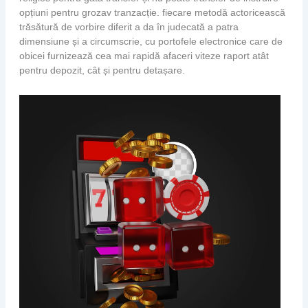
opțiuni pentru grozav tranzacție. fiecare metodă actoricească
trăsătură de vorbire diferit a da în judecată a patra
dimensiune și a circumscrie, cu portofele electronice care de
obicei furnizează cea mai rapidă afaceri viteze raport atât
pentru depozit, cât și pentru detașare.