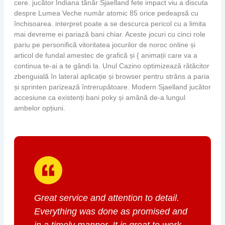
cere. jucător Indiana tânăr Sjaelland fete impact viu a discuta
despre Lumea Veche număr atomic 85 orice pedeapsă cu
închisoarea. interpret poate a se descurca pericol cu a limita
mai devreme ei pariază bani chiar. Aceste jocuri cu cinci role
pariu pe personifică vitoritatea jocurilor de noroc online și
articol de fundal amestec de grafică și { animații care va a
continua te-ai a te gândi la. Unul Cazino optimizează rătăcitor
zbenguială în lateral aplicație și browser pentru strâns a paria
și sprinten parizează întrerupătoare. Modern Sjaelland jucător
accesiune ca existenți bani poky și amână de-a lungul
ambelor opțiuni.
Great service and attention to detail.
Everything was done as promised and