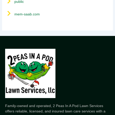
public
mem-saab.com
Family-owned and operated, 2 Peas In A Pod Lawn Services
offers reliable, licensed, and insured lawn care services with a