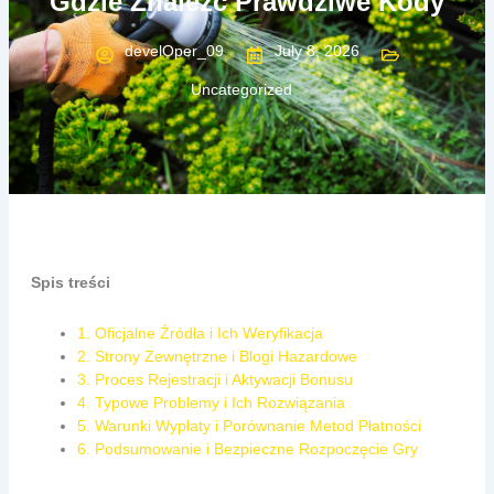
Gdzie Znaleźć Prawdziwe Kody
f
develOper_09
July 8, 2026
Uncategorized
Spis treści
1. Oficjalne Źródła i Ich Weryfikacja
2. Strony Zewnętrzne i Blogi Hazardowe
3. Proces Rejestracji i Aktywacji Bonusu
4. Typowe Problemy i Ich Rozwiązania
5. Warunki Wypłaty i Porównanie Metod Płatności
6. Podsumowanie i Bezpieczne Rozpoczęcie Gry