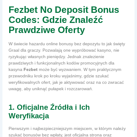
Fezbet No Deposit Bonus
Codes: Gdzie Znaleźć
Prawdziwe Oferty
W świecie hazardu online bonusy bez depozytu to jak święty
Graal dla graczy. Pozwalają one wypróbować kasyno, nie
ryzykując własnych pieniędzy. Jednak znalezienie
prawdziwych i funkcjonalnych kodów promocyjnych dla
kasyna
Fezbet
może być wyzwaniem. W tym praktycznym
przewodniku krok po kroku wyjaśnimy, gdzie szukać
weryfikowalnych ofert, jak je aktywować oraz na co zwracać
uwagę, aby uniknąć pułapek i rozczarowań.
1. Oficjalne Źródła i Ich
Weryfikacja
Pierwszym i najbezpieczniejszym miejscem, w którym należy
szukać bonusów bez wpłaty, jest oficjalna strona oraz