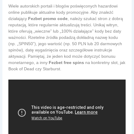
Wiele autorskich portali i blogów poświęconych hazardowi
online publikuje aktualne kody promocyjne. Aby znaleźć
działający
Fezbet promo code
, należy szukać stron z dobrą
reputacją, które regularnie aktualizują treści. Unikaj witryn,
które oferują „wieczne” lub „100% działające” kody bez daty
ważności. Rzetelne źródła podadzą dokładną nazwę kodu
(np. „SPIN50”), jego wartość (np. 50 PLN lub 20 darmowych
spinów), datę wygaśnięcia oraz szczegółowe instrukcje
aktywacji. Pamiętaj, że jeden kod może dotyczyć bonusu
monetarnego, a inny
Fezbet free spins
na konkretny slot, jak
Book of Dead czy Starburst.