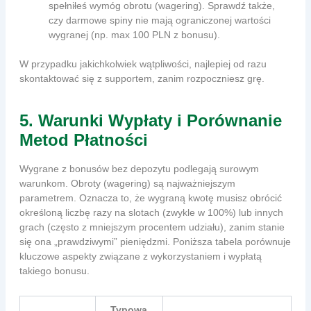
spełniłeś wymóg obrotu (wagering). Sprawdź także,
czy darmowe spiny nie mają ograniczonej wartości
wygranej (np. max 100 PLN z bonusu).
W przypadku jakichkolwiek wątpliwości, najlepiej od razu
skontaktować się z supportem, zanim rozpoczniesz grę.
5. Warunki Wypłaty i Porównanie
Metod Płatności
Wygrane z bonusów bez depozytu podlegają surowym
warunkom. Obroty (wagering) są najważniejszym
parametrem. Oznacza to, że wygraną kwotę musisz obrócić
określoną liczbę razy na slotach (zwykle w 100%) lub innych
grach (często z mniejszym procentem udziału), zanim stanie
się ona „prawdziwymi” pieniędzmi. Poniższa tabela porównuje
kluczowe aspekty związane z wykorzystaniem i wypłatą
takiego bonusu.
Typowa