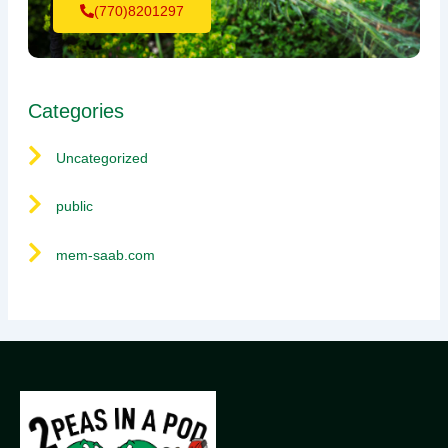
(770)8201297
Categories
Uncategorized
public
mem-saab.com