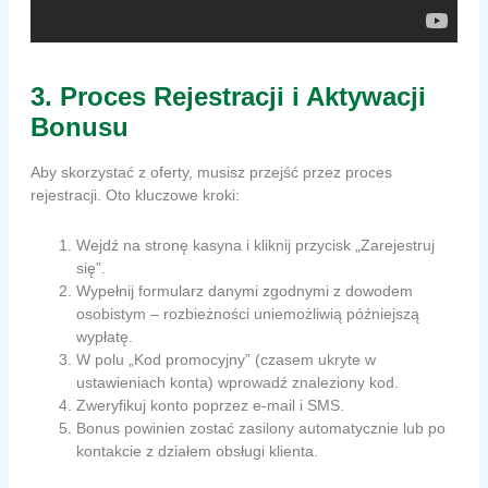
3. Proces Rejestracji i Aktywacji
Bonusu
Aby skorzystać z oferty, musisz przejść przez proces
rejestracji. Oto kluczowe kroki:
Wejdź na stronę kasyna i kliknij przycisk „Zarejestruj
się”.
Wypełnij formularz danymi zgodnymi z dowodem
osobistym – rozbieżności uniemożliwią późniejszą
wypłatę.
W polu „Kod promocyjny” (czasem ukryte w
ustawieniach konta) wprowadź znaleziony kod.
Zweryfikuj konto poprzez e-mail i SMS.
Bonus powinien zostać zasilony automatycznie lub po
kontakcie z działem obsługi klienta.